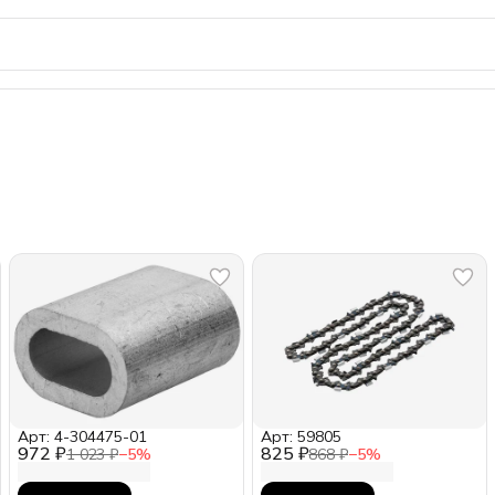
Арт: 4-304475-01
Арт: 59805
972 ₽
825 ₽
1 023 ₽
−
5
%
868 ₽
−
5
%