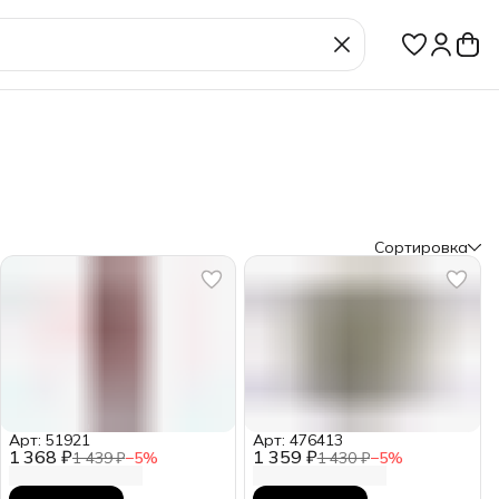
Сортировка
Арт: 51921
Арт: 476413
1 368 ₽
1 359 ₽
1 439 ₽
−
5
%
1 430 ₽
−
5
%