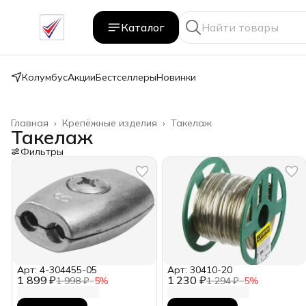
Каталог
Колумбус
Акции
Бестселлеры
Новинки
Главная
›
Крепёжные изделия
›
Такелаж
Такелаж
Фильтры
Арт: 4-304455-05
Арт: 30410-20
1 899 ₽
1 230 ₽
1 998 ₽
−
5
%
1 294 ₽
−
5
%