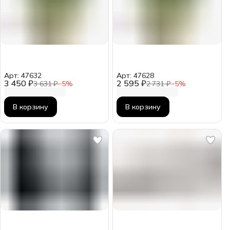
Арт: 47632
Арт: 47628
3 450 ₽
2 595 ₽
3 631 ₽
−
5
%
2 731 ₽
−
5
%
В корзину
В корзину