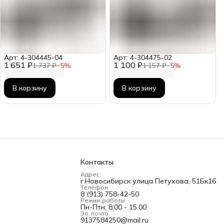
Арт: 4-304445-04
Арт: 4-304475-02
1 651 ₽
1 100 ₽
1 737 ₽
−
5
%
1 157 ₽
−
5
%
В корзину
В корзину
Контакты
Адрес
г.Новосибирск улица Петухова, 51Бк16
Телефон
8 (913) 758-42-50
Режим работы
Пн-Птн, 8.00 - 15.00
Эл. почта
9137584250@mail.ru