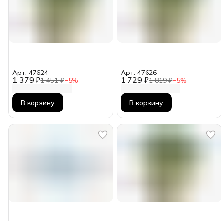
Арт: 47624
Арт: 47626
1 379 ₽
1 729 ₽
1 451 ₽
−
5
%
1 819 ₽
−
5
%
В корзину
В корзину