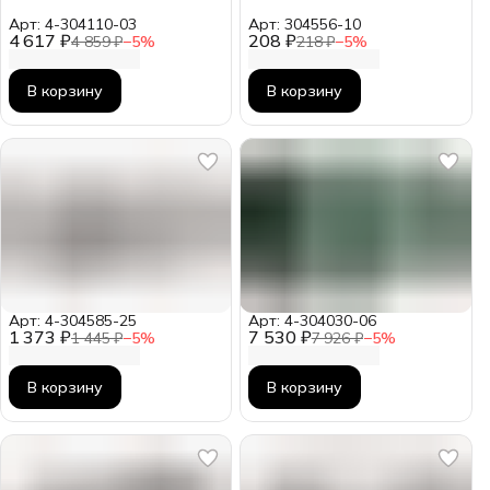
Арт: 4-304110-03
Арт: 304556-10
4 617 ₽
208 ₽
4 859 ₽
−
5
%
218 ₽
−
5
%
В корзину
В корзину
Арт: 4-304585-25
Арт: 4-304030-06
1 373 ₽
7 530 ₽
1 445 ₽
−
5
%
7 926 ₽
−
5
%
В корзину
В корзину