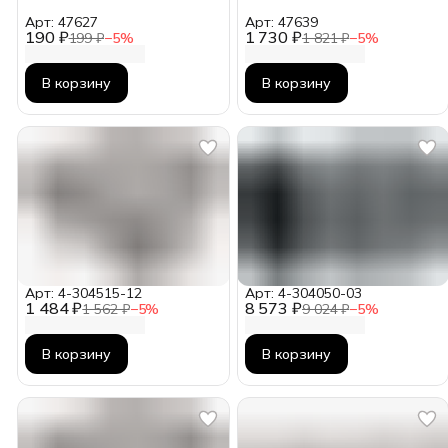
Арт: 47627
Арт: 47639
190 ₽
1 730 ₽
199 ₽
−
5
%
1 821 ₽
−
5
%
В корзину
В корзину
Арт: 4-304515-12
Арт: 4-304050-03
1 484 ₽
8 573 ₽
1 562 ₽
−
5
%
9 024 ₽
−
5
%
В корзину
В корзину