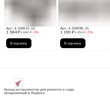
Арт: 4-304515-16
Арт: 4-304585-15
1 584 ₽
1 190 ₽
1 667 ₽
−
5
%
1 252 ₽
−
5
%
В корзину
В корзину
бренд инструментов для ремонта и сада,
придуманный в Яндексе