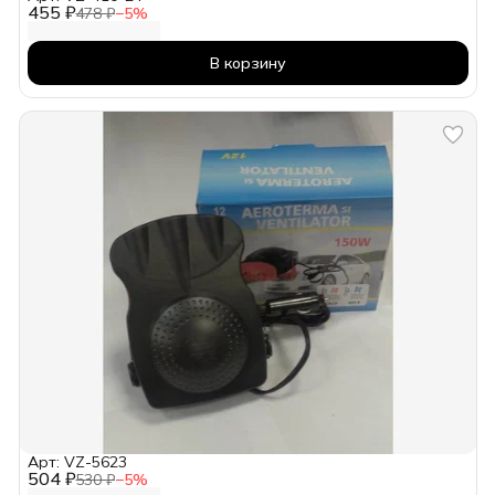
455 ₽
478 ₽
−
5
%
В корзину
Арт: VZ-5623
504 ₽
530 ₽
−
5
%