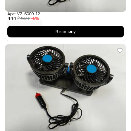
Арт: VZ-6000-12
444 ₽
467 ₽
−
5
%
В корзину