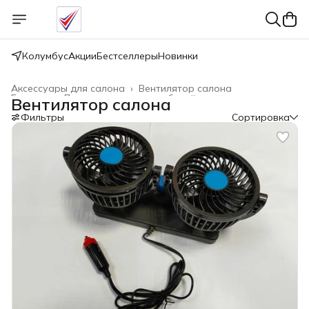
Колумбус
Акции
Бестселлеры
Новинки
Аксессуары для салона
›
Вентилятор салона
Главная
›
Для грузовых автомобилей
›
Вентилятор салона
Фильтры
Сортировка