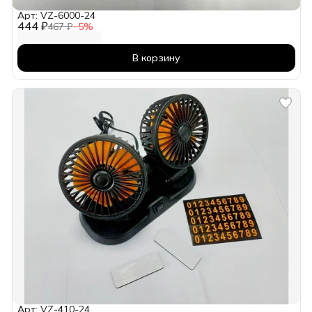
Арт: VZ-6000-24
444 ₽
467 ₽
−
5
%
В корзину
Арт: VZ-410-24