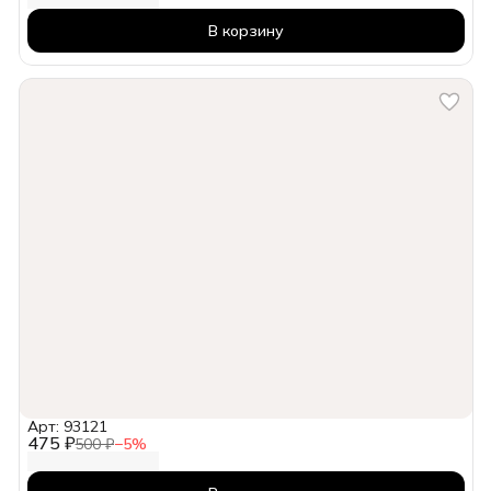
В корзину
Арт: 93121
475 ₽
500 ₽
−
5
%