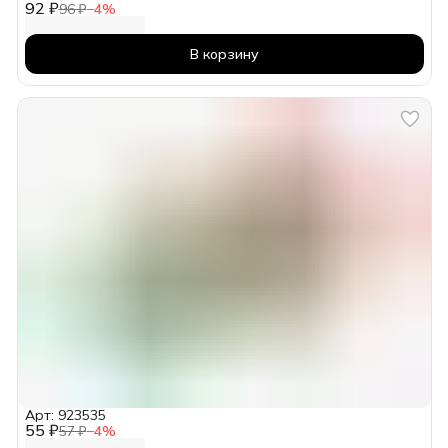
92 ₽
96 ₽
−
4
%
В корзину
Арт: 923535
55 ₽
57 ₽
−
4
%