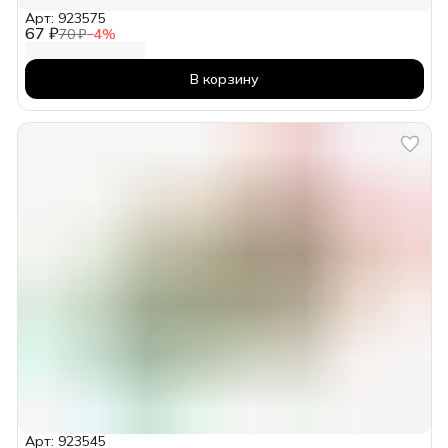
Арт: 923575
67 ₽
70 ₽
−
4
%
В корзину
Арт: 923545