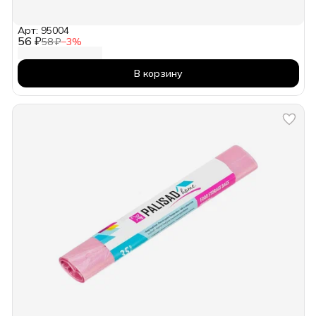
Арт: 95004
56 ₽
58 ₽
−
3
%
В корзину