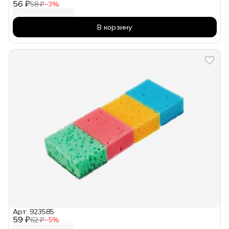
56 ₽
58 ₽
−
3
%
В корзину
Арт: 923585
59 ₽
62 ₽
−
5
%