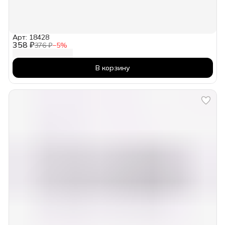
Арт: 18428
358 ₽
376 ₽
−
5
%
В корзину