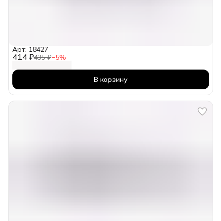
Арт: 18427
414 ₽
435 ₽
−
5
%
В корзину