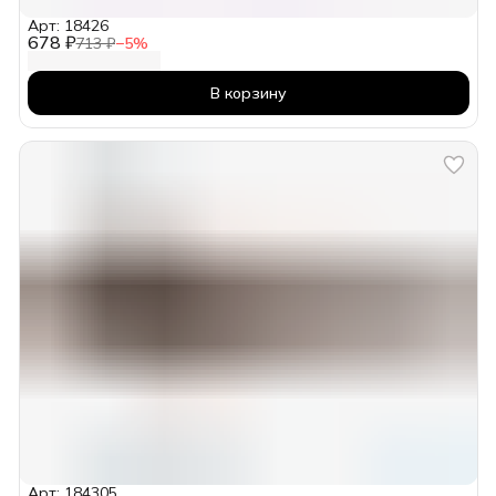
Арт: 18426
678 ₽
713 ₽
−
5
%
В корзину
Арт: 184305