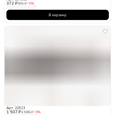
372 ₽
391 ₽
−
5
%
В корзину
Арт: 22513
1 507 ₽
1 586 ₽
−
5
%