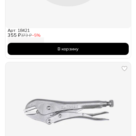
Арт: 18421
355 ₽
373 ₽
−
5
%
В корзину