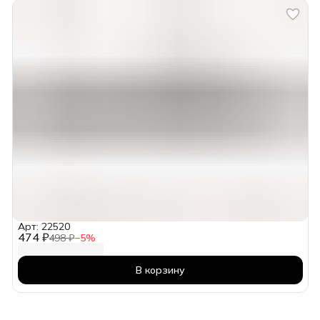
Арт: 22520
474 ₽
498 ₽
−
5
%
В корзину