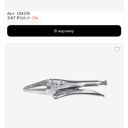
Арт: 184205
347 ₽
365 ₽
−
5
%
В корзину