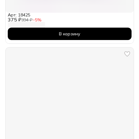
Арт: 18425
375 ₽
394 ₽
−
5
%
В корзину