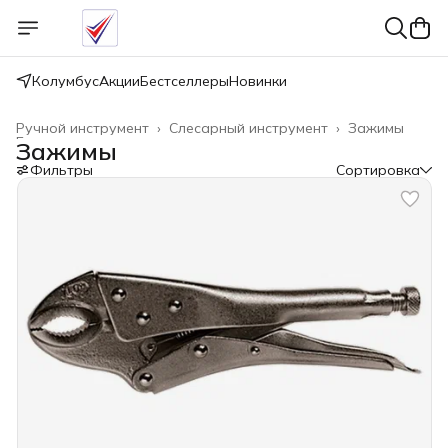
Колумбус
Акции
Бестселлеры
Новинки
Ручной инструмент
›
Слесарный инструмент
›
Зажимы
Главная
›
Зажимы
Фильтры
Сортировка