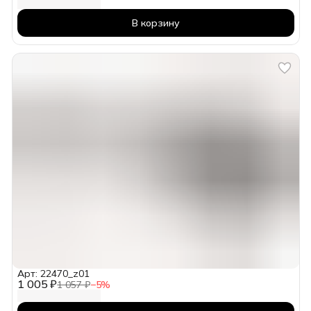
В корзину
Арт: 22470_z01
1 005 ₽
1 057 ₽
−
5
%