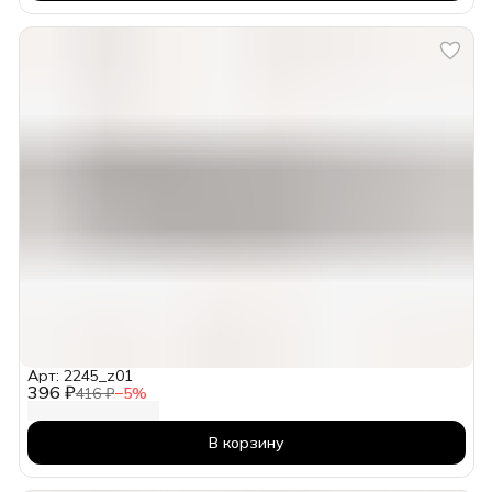
Арт: 2245_z01
396 ₽
416 ₽
−
5
%
В корзину