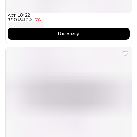
Арт: 18422
390 ₽
410 ₽
−
5
%
В корзину