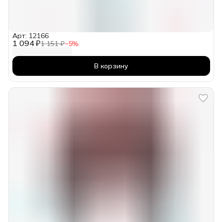
Арт: 12166
1 094 ₽
1 151 ₽
−
5
%
В корзину