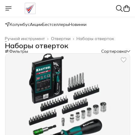
Колумбус
Акции
Бестселлеры
Новинки
Ручной инструмент
›
Отвертки
›
Наборы отверток
Главная
›
Наборы отверток
Фильтры
Сортировка