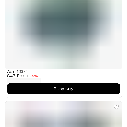
Арт: 13374
847 ₽
891 ₽
−
5
%
В корзину