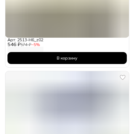
Арт: 2513-H6_z02
546 ₽
574 ₽
−
5
%
В корзину