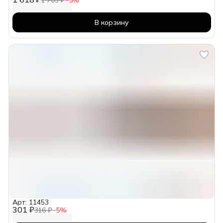
1 703 ₽
−
5
%
В корзину
Арт: 11453
301 ₽
316 ₽
−
5
%