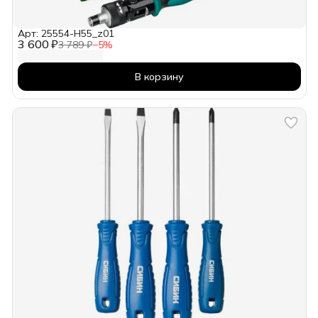
Арт: 25554-H55_z01
3 600 ₽
3 789 ₽
−
5
%
В корзину