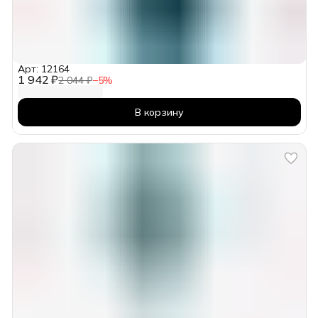
Арт: 12164
1 942 ₽
2 044 ₽
−
5
%
В корзину