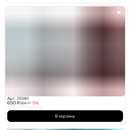
Арт: 25040
650 ₽
684 ₽
−
5
%
В корзину