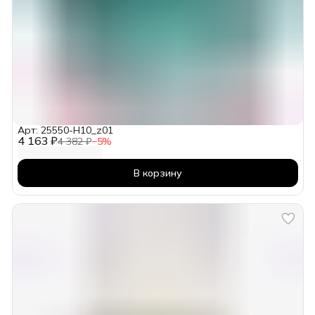
Арт: 25550-H10_z01
4 163 ₽
4 382 ₽
−
5
%
В корзину