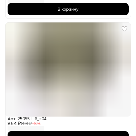
В корзину
Арт: 25055-H6_z04
854 ₽
898 ₽
−
5
%