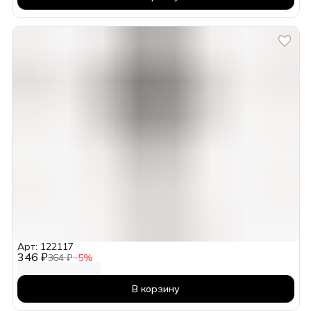
Арт: 122117
346 ₽
364 ₽
−
5
%
В корзину