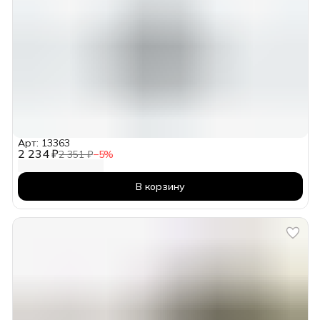
Арт: 13363
2 234 ₽
2 351 ₽
−
5
%
В корзину