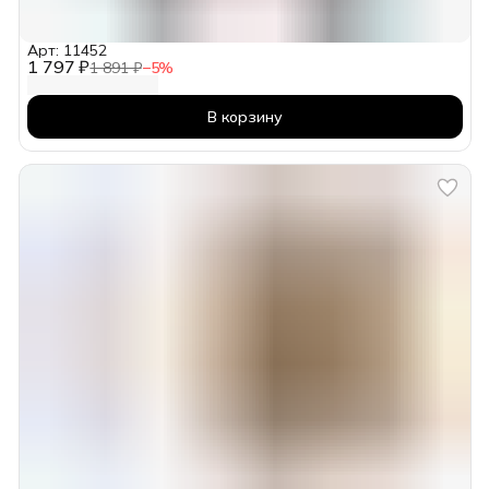
Арт: 11452
1 797 ₽
1 891 ₽
−
5
%
В корзину