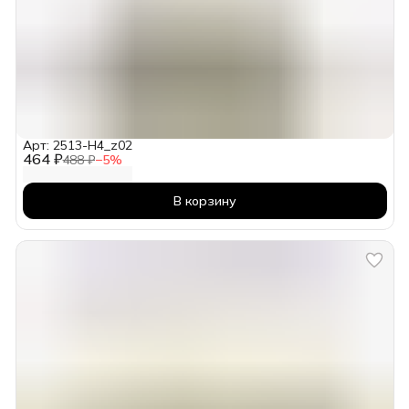
Арт: 2513-H4_z02
464 ₽
488 ₽
−
5
%
В корзину