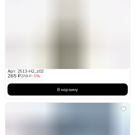
Арт: 2513-H2_z02
265 ₽
278 ₽
−
5
%
В корзину