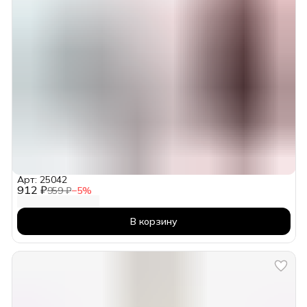
Арт: 25042
912 ₽
959 ₽
−
5
%
В корзину