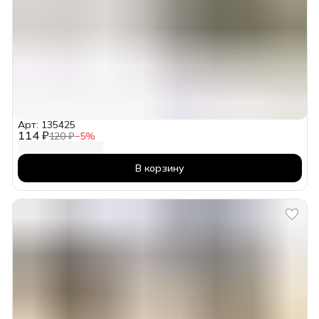
Арт: 135425
114 ₽
120 ₽
−
5
%
В корзину