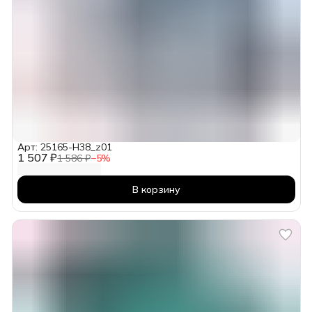
Арт: 25165-H38_z01
1 507 ₽
1 586 ₽
−
5
%
В корзину