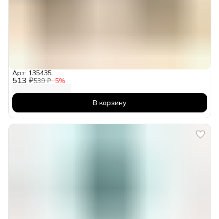
Арт: 135435
513 ₽
539 ₽
−
5
%
В корзину