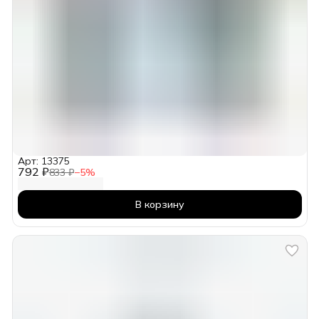
Арт: 13375
792 ₽
833 ₽
−
5
%
В корзину