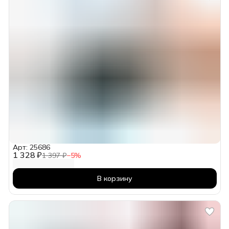
Арт: 25686
1 328 ₽
1 397 ₽
−
5
%
В корзину