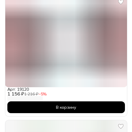
Арт: 19120
1 156 ₽
1 216 ₽
−
5
%
В корзину