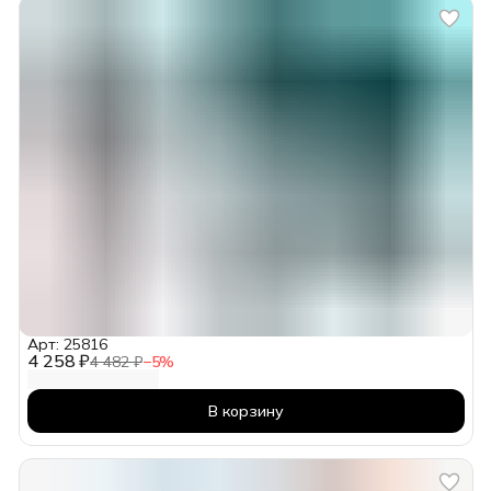
Арт: 25816
4 258 ₽
4 482 ₽
−
5
%
В корзину