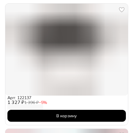
Арт: 122137
1 327 ₽
1 396 ₽
−
5
%
В корзину