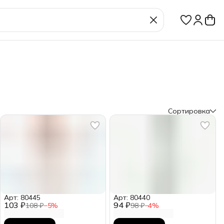
Сортировка
Арт: 80445
Арт: 80440
103 ₽
94 ₽
108 ₽
−
5
%
98 ₽
−
4
%