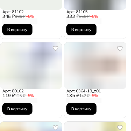
Арт: 81102
Арт: 81105
348 ₽
333 ₽
366 ₽
−
5
%
350 ₽
−
5
%
В корзину
В корзину
Арт: 80102
Арт: 0364-18_z01
119 ₽
135 ₽
125 ₽
−
5
%
142 ₽
−
5
%
В корзину
В корзину