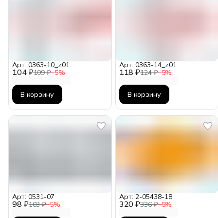
Арт: 0363-10_z01
Арт: 0363-14_z01
104 ₽
118 ₽
109 ₽
−
5
%
124 ₽
−
5
%
В корзину
В корзину
Арт: 0531-07
Арт: 2-05438-18
98 ₽
320 ₽
103 ₽
−
5
%
336 ₽
−
5
%