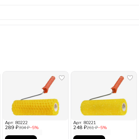
Арт: 80222
Арт: 80221
289 ₽
248 ₽
304 ₽
−
5
%
261 ₽
−
5
%