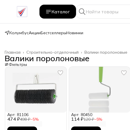
Каталог
Колумбус
Акции
Бестселлеры
Новинки
Главная
›
Строительно-отделочный
›
Валики поролоновые
Валики поролоновые
Фильтры
Арт: 81106
Арт: 80450
474 ₽
114 ₽
498 ₽
−
5
%
120 ₽
−
5
%