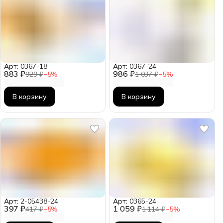
Арт: 0367-18
Арт: 0367-24
883 ₽
986 ₽
929 ₽
−
5
%
1 037 ₽
−
5
%
В корзину
В корзину
Арт: 2-05438-24
Арт: 0365-24
397 ₽
1 059 ₽
417 ₽
−
5
%
1 114 ₽
−
5
%