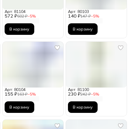
Арт: 81104
Арт: 80103
572 ₽
140 ₽
602 ₽
−
5
%
147 ₽
−
5
%
В корзину
В корзину
Арт: 80104
Арт: 81100
155 ₽
230 ₽
163 ₽
−
5
%
242 ₽
−
5
%
В корзину
В корзину