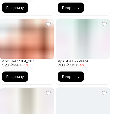
В корзину
В корзину
Арт: 8-427384_z02
Арт: 4260-55/665C
523 ₽
703 ₽
550 ₽
−
5
%
739 ₽
−
5
%
В корзину
В корзину