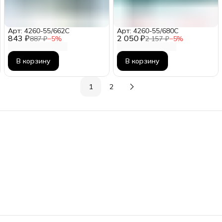
Арт: 4260-55/662C
Арт: 4260-55/680C
843 ₽
2 050 ₽
887 ₽
−
5
%
2 157 ₽
−
5
%
В корзину
В корзину
1
2