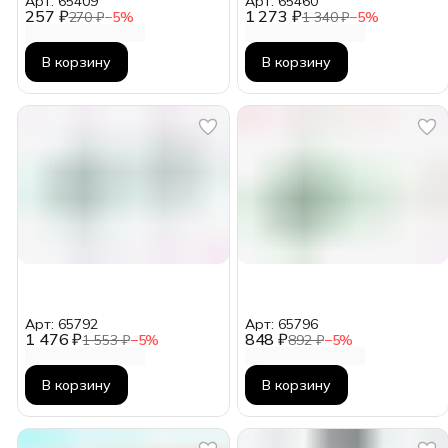
Арт: 65409
Арт: 65460
257 ₽
1 273 ₽
270 ₽
−
5
%
1 340 ₽
−
5
%
В корзину
В корзину
Арт: 65792
Арт: 65796
1 476 ₽
848 ₽
1 553 ₽
−
5
%
892 ₽
−
5
%
В корзину
В корзину