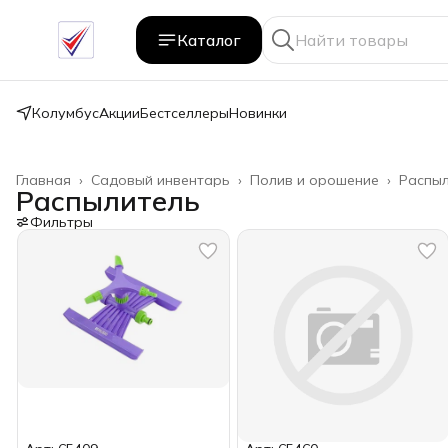
Каталог
Колумбус
Акции
Бестселлеры
Новинки
Главная
›
Садовый инвентарь
›
Полив и орошение
›
Распы
Распылитель
Фильтры