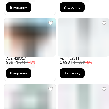
В корзину
В корзину
Арт: 429317
Арт: 429311
989 ₽
1 693 ₽
1 041 ₽
−
5
%
1 782 ₽
−
5
%
В корзину
В корзину