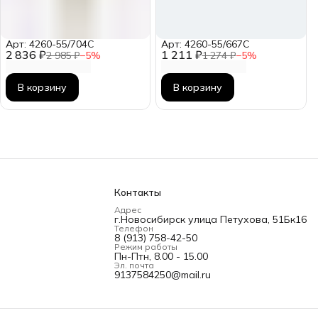
Арт: 4260-55/704C
Арт: 4260-55/667C
2 836 ₽
1 211 ₽
2 985 ₽
−
5
%
1 274 ₽
−
5
%
В корзину
В корзину
Контакты
Адрес
г.Новосибирск улица Петухова, 51Бк16
Телефон
8 (913) 758-42-50
Режим работы
Пн-Птн, 8.00 - 15.00
Эл. почта
9137584250@mail.ru