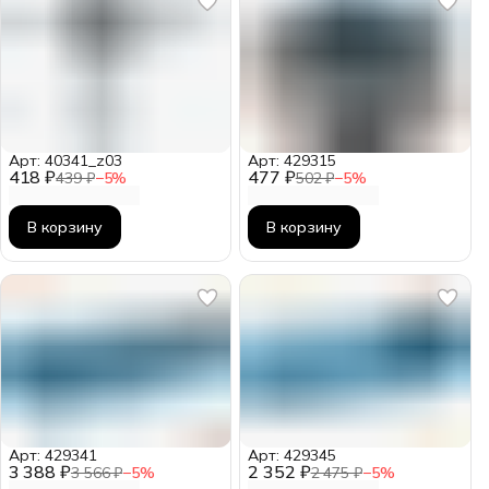
Арт: 40341_z03
Арт: 429315
418 ₽
477 ₽
439 ₽
−
5
%
502 ₽
−
5
%
В корзину
В корзину
Арт: 429341
Арт: 429345
3 388 ₽
2 352 ₽
3 566 ₽
−
5
%
2 475 ₽
−
5
%