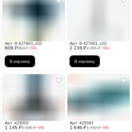
Арт: 8-427650_z02
Арт: 8-427661_z02
808 ₽
2 238 ₽
850 ₽
−
5
%
2 355 ₽
−
5
%
В корзину
В корзину
Арт: 429303
Арт: 429343
1 145 ₽
1 646 ₽
1 205 ₽
−
5
%
1 732 ₽
−
5
%