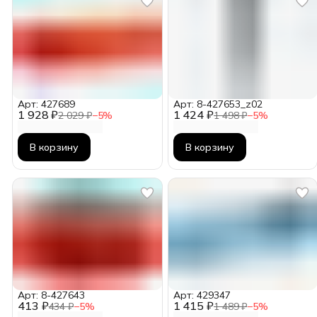
Арт: 427689
Арт: 8-427653_z02
1 928 ₽
1 424 ₽
2 029 ₽
−
5
%
1 498 ₽
−
5
%
В корзину
В корзину
Арт: 8-427643
Арт: 429347
413 ₽
1 415 ₽
434 ₽
−
5
%
1 489 ₽
−
5
%