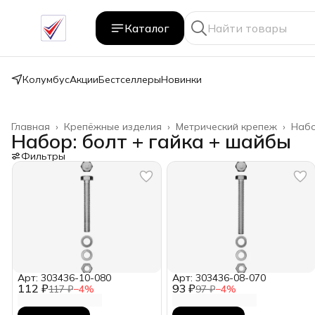
Каталог
Колумбус
Акции
Бестселлеры
Новинки
Главная
›
Крепёжные изделия
›
Метрический крепеж
›
Набо
Набор: болт + гайка + шайбы
Фильтры
Арт: 303436-10-080
Арт: 303436-08-070
112 ₽
93 ₽
117 ₽
−
4
%
97 ₽
−
4
%