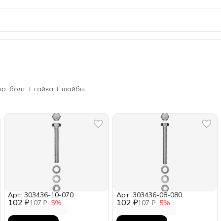
р: болт + гайка + шайбы
Арт: 303436-10-070
Арт: 303436-08-080
102 ₽
102 ₽
107 ₽
−
5
%
107 ₽
−
5
%