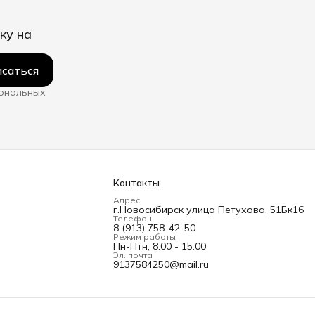
ку на
саться
сональных
Контакты
Адрес
г.Новосибирск улица Петухова, 51Бк16
Телефон
8 (913) 758-42-50
Режим работы
Пн-Птн, 8.00 - 15.00
Эл. почта
9137584250@mail.ru