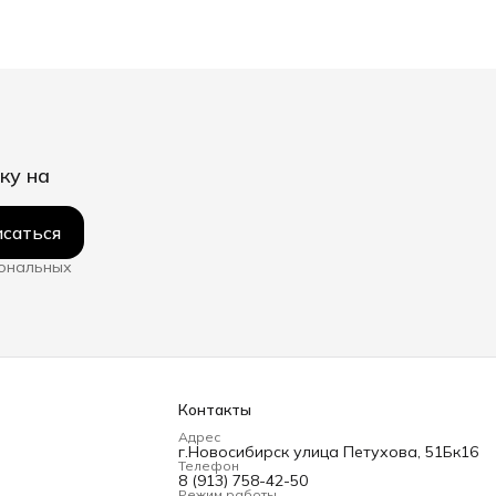
ку на
саться
сональных
Контакты
Адрес
г.Новосибирск улица Петухова, 51Бк16
Телефон
8 (913) 758-42-50
Режим работы