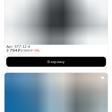
Арт: ST7-12-4
3 794 ₽
3 993 ₽
−
5
%
В корзину