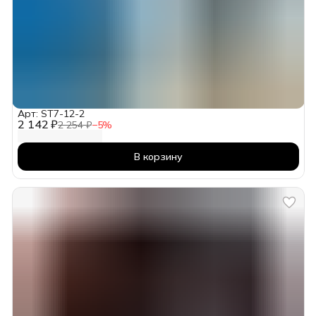
Арт: ST7-12-2
2 142 ₽
2 254 ₽
−
5
%
В корзину