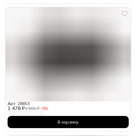
Арт: 28453
1 478 ₽
1 555 ₽
−
5
%
В корзину