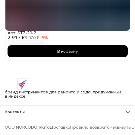
Арт: ST7-20-2
2 917 ₽
3 070 ₽
−
5
%
В корзину
бренд инструментов для ремонта и сада, придуманный
в Яндексе
Контакты
Адрес
г.Новосибирск улица Петухова, 51Бк16
ООО NORCOD
Оплата
Доставка
Правила возврата
Реквизиты
О
Телефон
8 (913) 758-42-50