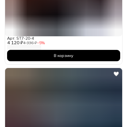
Арт: ST7-20-4
4 120 ₽
4 336 ₽
−
5
%
В корзину