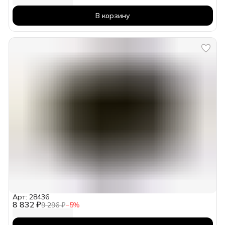
В корзину
Арт: 28436
8 832 ₽
9 296 ₽
−
5
%