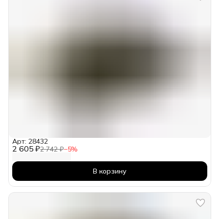
Арт: 28432
2 605 ₽
2 742 ₽
−
5
%
В корзину