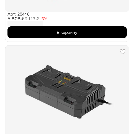
Арт: 28446
5 808 ₽
6 113 ₽
−
5
%
В корзину