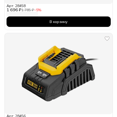
Арт: 28458
1 696 ₽
1 785 ₽
−
5
%
В корзину
Арт: 28456