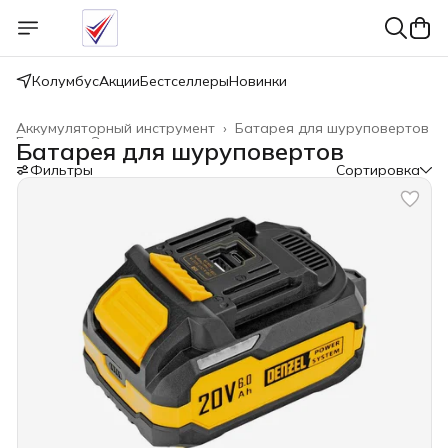
Колумбус
Акции
Бестселлеры
Новинки
Аккумуляторный инструмент
›
Батарея для шуруповертов
Главная
›
Электроинструмент
›
Батарея для шуруповертов
Фильтры
Сортировка