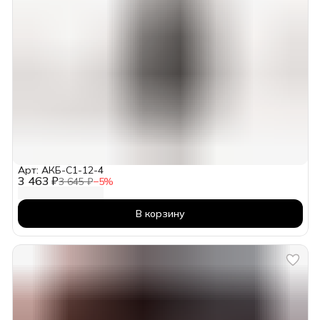
Арт: АКБ-С1-12-4
3 463 ₽
3 645 ₽
−
5
%
В корзину