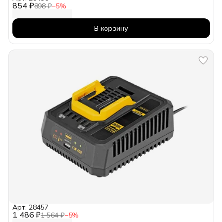
854 ₽
898 ₽
−
5
%
В корзину
Арт: 28457
1 486 ₽
1 564 ₽
−
5
%