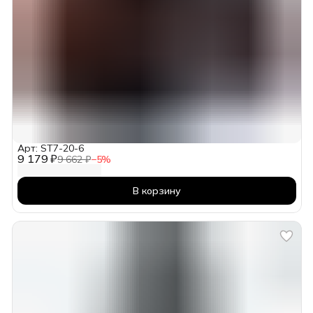
Арт: ST7-20-6
9 179 ₽
9 662 ₽
−
5
%
В корзину