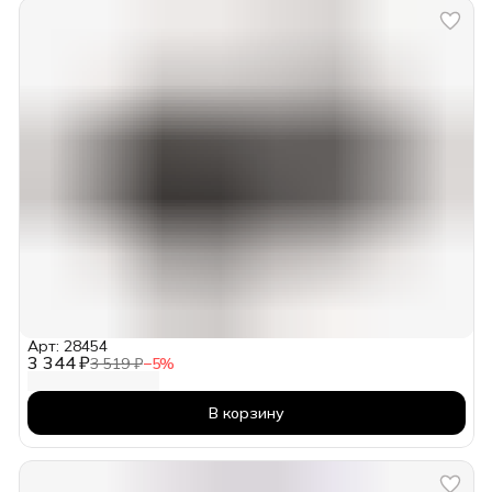
Арт: 28454
3 344 ₽
3 519 ₽
−
5
%
В корзину