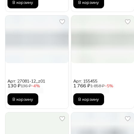
В корзину
В корзину
Арт: 27081-12_z01
Арт: 155455
130 ₽
1 766 ₽
136 ₽
−
4
%
1 858 ₽
−
5
%
В корзину
В корзину