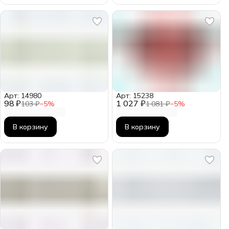
Арт: 14980
Арт: 15238
98 ₽
1 027 ₽
103 ₽
−
5
%
1 081 ₽
−
5
%
В корзину
В корзину