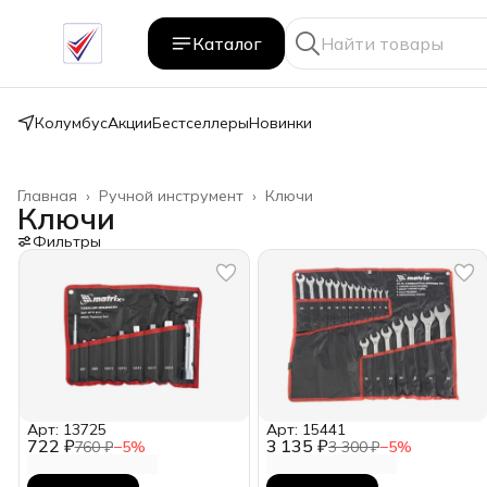
Каталог
Колумбус
Акции
Бестселлеры
Новинки
Главная
›
Ручной инструмент
›
Ключи
Ключи
Фильтры
Арт: 13725
Арт: 15441
722 ₽
3 135 ₽
760 ₽
−
5
%
3 300 ₽
−
5
%