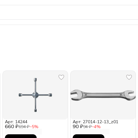
Арт: 14244
Арт: 27014-12-13_z01
660 ₽
90 ₽
694 ₽
−
5
%
94 ₽
−
4
%