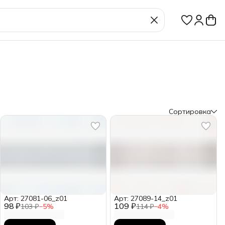
Сортировка
Арт: 27081-06_z01
Арт: 27089-14_z01
98 ₽
109 ₽
103 ₽
−
5
%
114 ₽
−
4
%