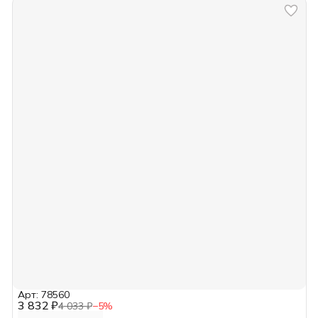
Арт: 78560
3 832 ₽
4 033 ₽
−
5
%