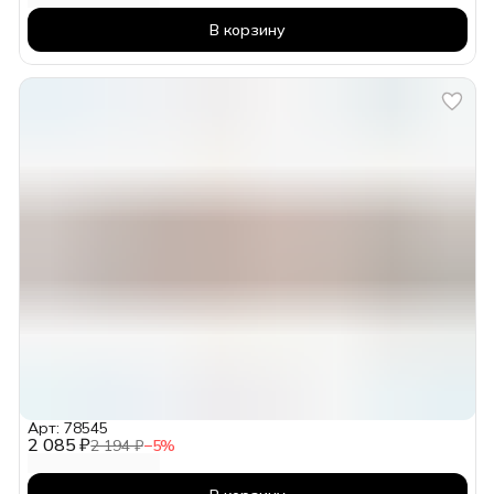
В корзину
Арт: 78545
2 085 ₽
2 194 ₽
−
5
%