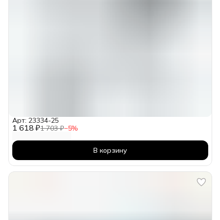
Арт: 23334-25
1 618 ₽
1 703 ₽
−
5
%
В корзину