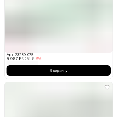
Арт: 23280-075
5 967 ₽
6 281 ₽
−
5
%
В корзину