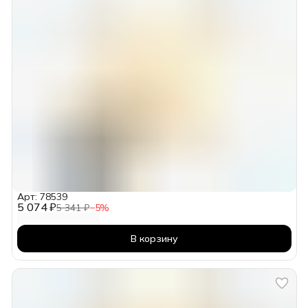
Арт: 78539
5 074 ₽
5 341 ₽
−
5
%
В корзину