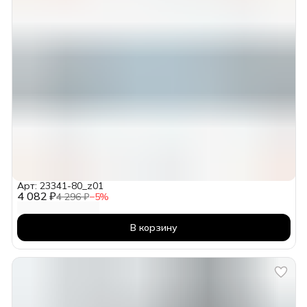
Арт: 23341-80_z01
4 082 ₽
4 296 ₽
−
5
%
В корзину