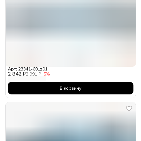
Арт: 23341-60_z01
2 842 ₽
2 991 ₽
−
5
%
В корзину