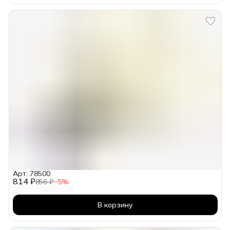
Арт: 78500
814 ₽
856 ₽
−
5
%
В корзину