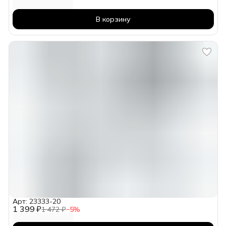
В корзину
Арт: 23333-20
1 399 ₽
1 472 ₽
−
5
%