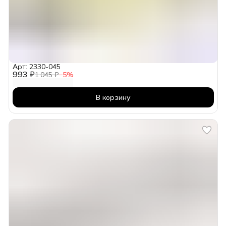
Арт: 2330-045
993 ₽
1 045 ₽
−
5
%
В корзину