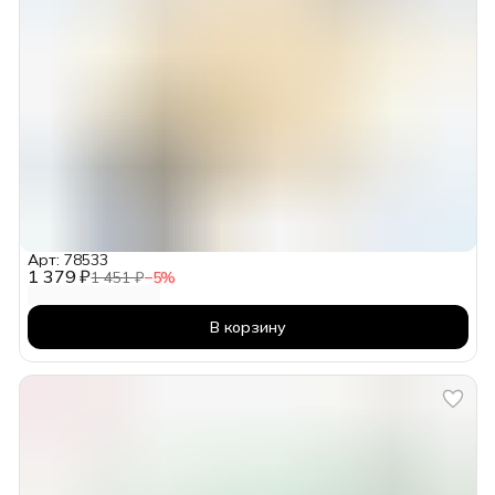
Арт: 78533
1 379 ₽
1 451 ₽
−
5
%
В корзину