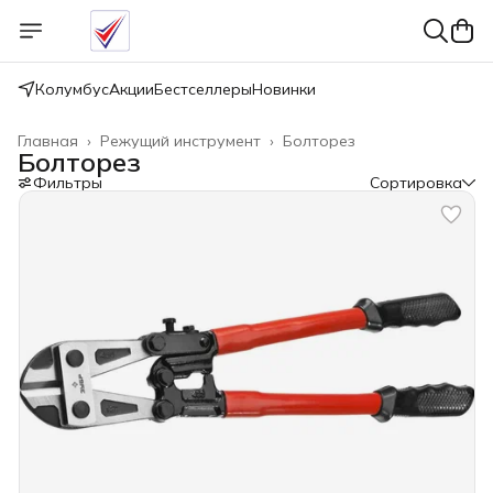
Колумбус
Акции
Бестселлеры
Новинки
Главная
›
Режущий инструмент
›
Болторез
Болторез
Фильтры
Сортировка