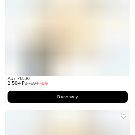
Арт: 78536
2 584 ₽
2 719 ₽
−
5
%
В корзину