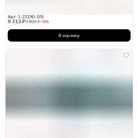
Арт: 1-23290-105
9 313 ₽
9 803 ₽
−
5
%
В корзину