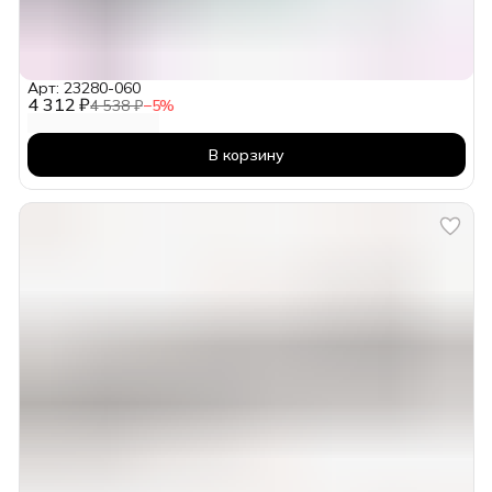
Арт: 23280-060
4 312 ₽
4 538 ₽
−
5
%
В корзину