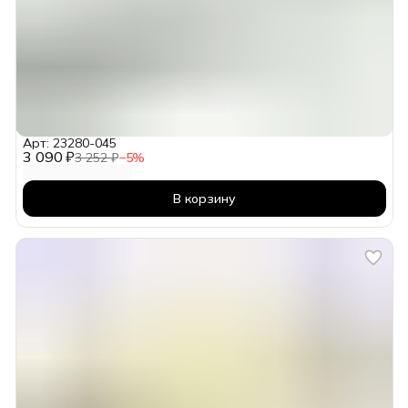
Арт: 23280-045
3 090 ₽
3 252 ₽
−
5
%
В корзину