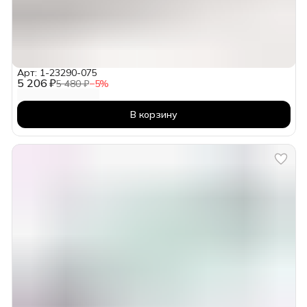
Арт: 1-23290-075
5 206 ₽
5 480 ₽
−
5
%
В корзину