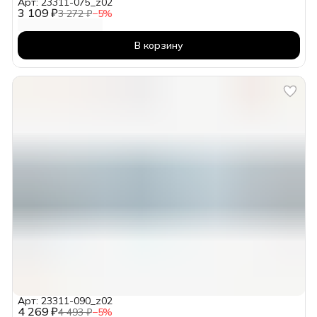
Арт: 23311-075_z02
3 109 ₽
3 272 ₽
−
5
%
В корзину
Арт: 23311-090_z02
4 269 ₽
4 493 ₽
−
5
%