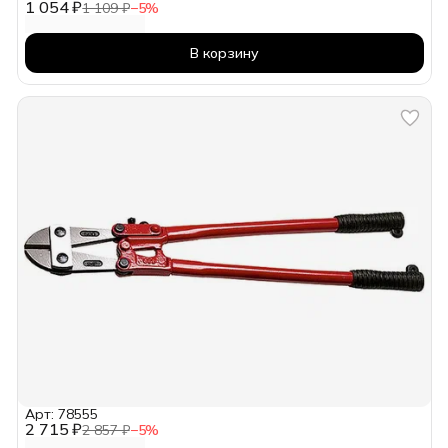
1 054 ₽
1 109 ₽
−
5
%
В корзину
Арт: 78555
2 715 ₽
2 857 ₽
−
5
%