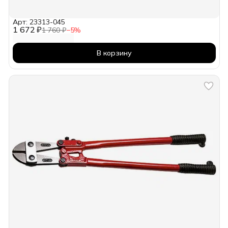
Арт: 23313-045
1 672 ₽
1 760 ₽
−
5
%
В корзину