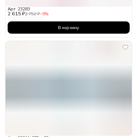
Арт: 23283
2 615 ₽
2 752 ₽
−
5
%
В корзину