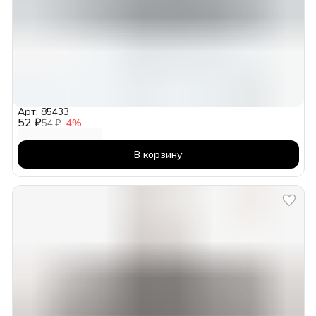
Арт: 85433
52 ₽
54 ₽
−
4
%
В корзину