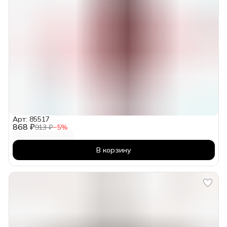
Арт: 85517
868 ₽
913 ₽
−
5
%
В корзину