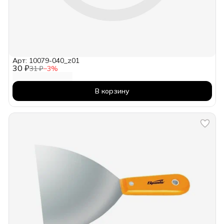
Арт: 10079-040_z01
30 ₽
31 ₽
−
3
%
В корзину