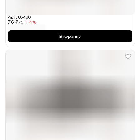
Арт: 85480
76 ₽
79 ₽
−
4
%
В корзину