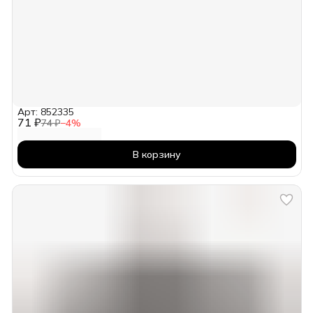
Арт: 852335
71 ₽
74 ₽
−
4
%
В корзину