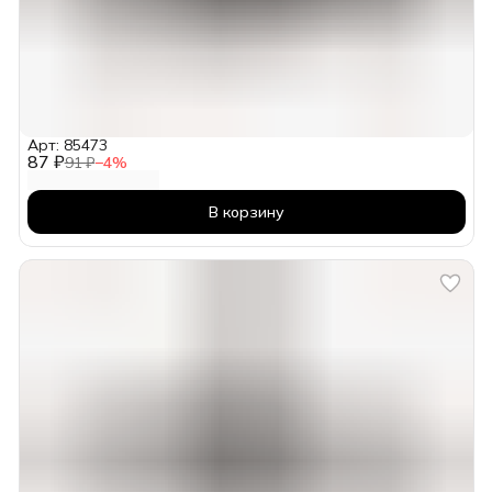
Арт: 85473
87 ₽
91 ₽
−
4
%
В корзину