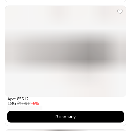
Арт: 85512
196 ₽
206 ₽
−
5
%
В корзину