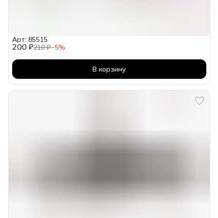
Арт: 85515
200 ₽
210 ₽
−
5
%
В корзину