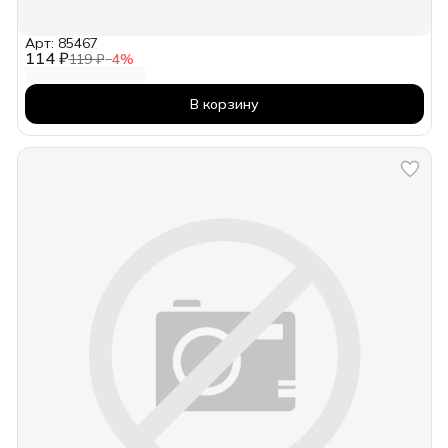
Арт: 85467
114 ₽
119 ₽
−
4
%
В корзину