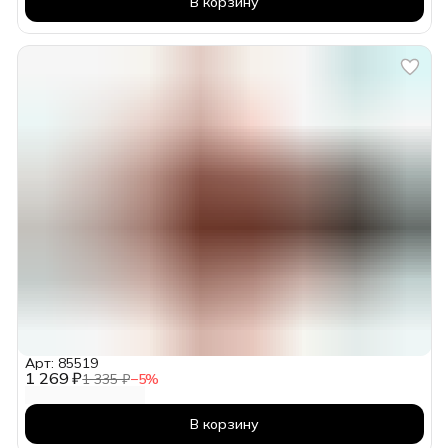
В корзину
Арт: 85519
1 269 ₽
1 335 ₽
−
5
%
В корзину