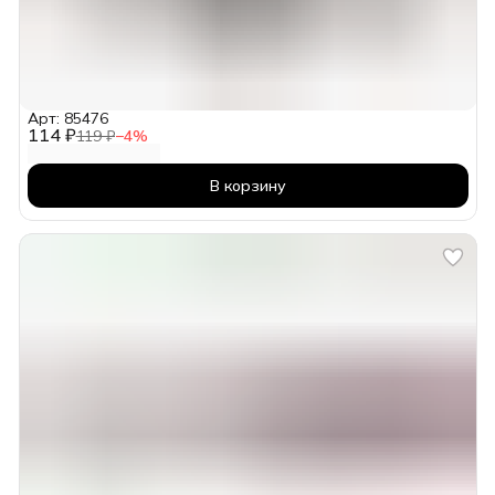
Арт: 85476
114 ₽
119 ₽
−
4
%
В корзину