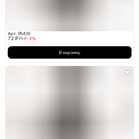
Арт: 85436
72 ₽
75 ₽
−
4
%
В корзину