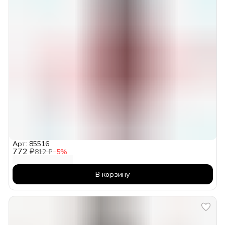
Арт: 85516
772 ₽
812 ₽
−
5
%
В корзину