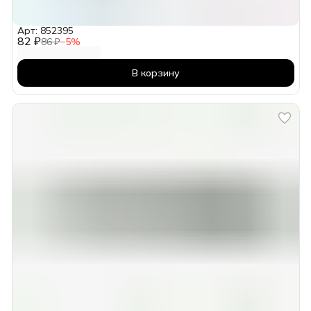
Арт: 852395
82 ₽
86 ₽
−
5
%
В корзину