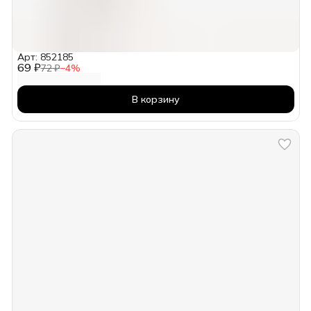
Арт: 852185
69 ₽
72 ₽
−
4
%
В корзину