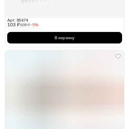
Арт: 85474
103 ₽
108 ₽
−
5
%
В корзину