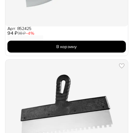
Арт: 852425
94 ₽
98 ₽
−
4
%
В корзину