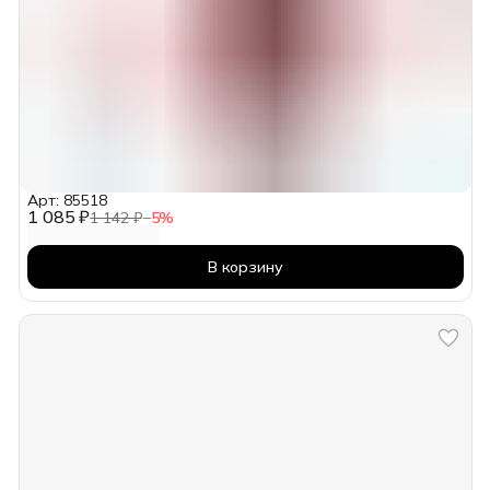
Арт: 85518
1 085 ₽
1 142 ₽
−
5
%
В корзину