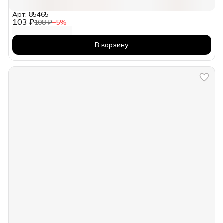
Арт: 85465
103 ₽
108 ₽
−
5
%
В корзину