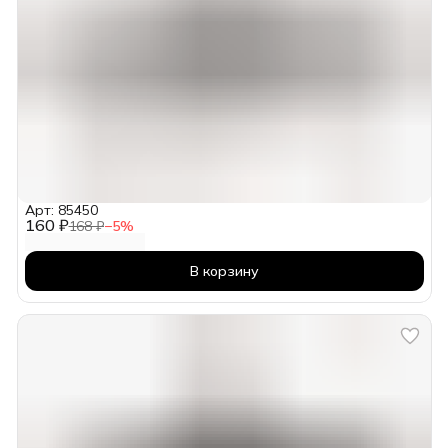
Арт: 85450
160 ₽
168 ₽
−
5
%
В корзину