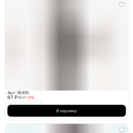
Арт: 85482
87 ₽
91 ₽
−
4
%
В корзину