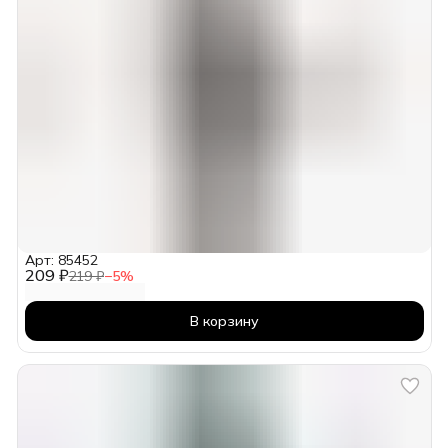
Арт: 85452
209 ₽
219 ₽
−
5
%
В корзину