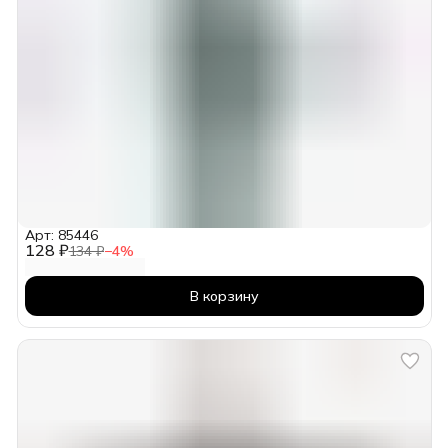
Арт: 85446
128 ₽
134 ₽
−
4
%
В корзину