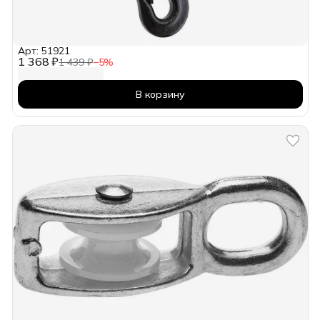
Арт: 51921
1 368 ₽
1 439 ₽
−
5
%
В корзину