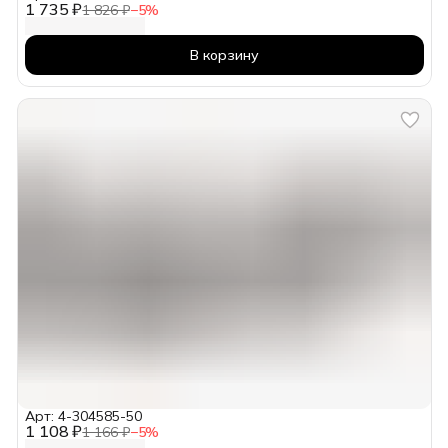
1 735 ₽
1 826 ₽
−
5
%
В корзину
Арт: 4-304585-50
1 108 ₽
1 166 ₽
−
5
%