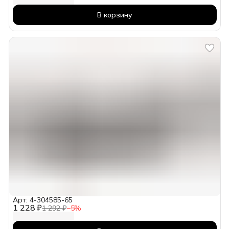
В корзину
Арт: 4-304585-65
1 228 ₽
1 292 ₽
−
5
%