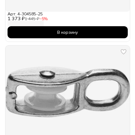
Арт: 4-304585-25
1 373 ₽
1 445 ₽
−
5
%
В корзину