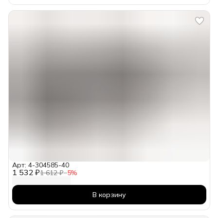
Арт: 4-304585-40
1 532 ₽
1 612 ₽
−
5
%
В корзину