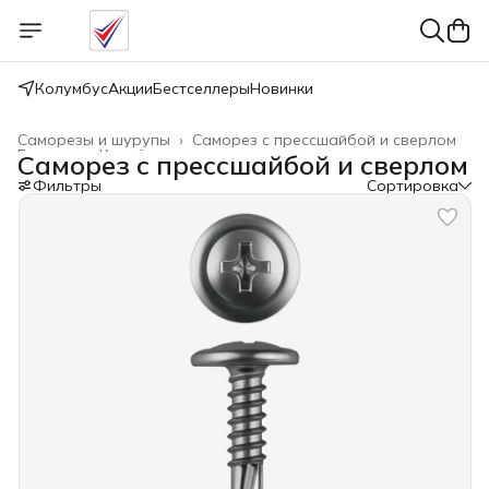
Колумбус
Акции
Бестселлеры
Новинки
Саморезы и шурупы
›
Саморез с прессшайбой и сверлом
Главная
›
Крепёжные изделия
›
Саморез с прессшайбой и сверлом
Фильтры
Сортировка