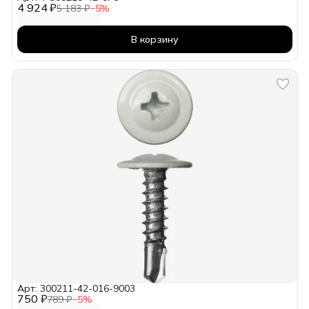
4 924 ₽
5 183 ₽
−
5
%
В корзину
Арт: 300211-42-016-9003
750 ₽
789 ₽
−
5
%