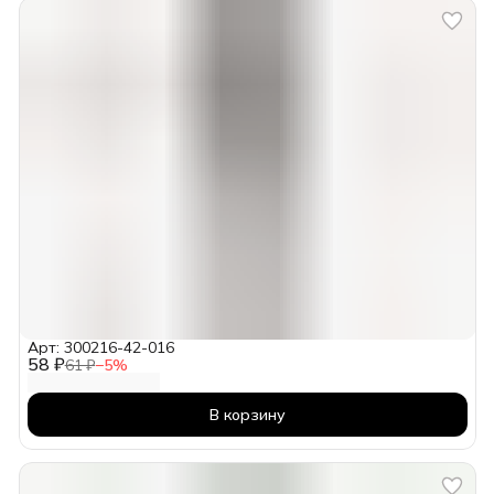
Арт: 300216-42-016
58 ₽
61 ₽
−
5
%
В корзину