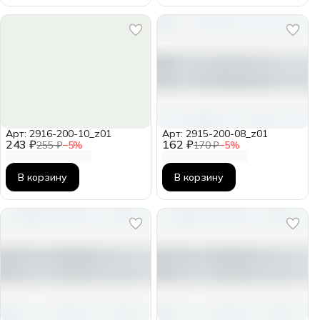
Арт: 2916-200-10_z01
Арт: 2915-200-08_z01
243 ₽
162 ₽
255 ₽
−
5
%
170 ₽
−
5
%
В корзину
В корзину