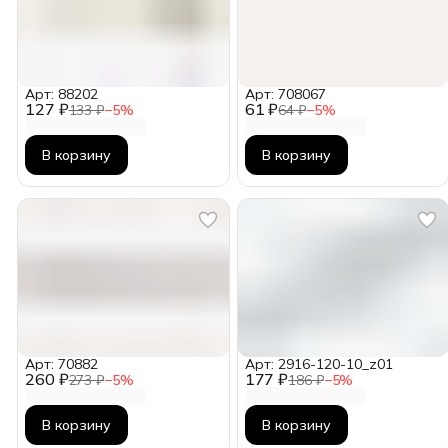
Арт: 88202
Арт: 708067
127 ₽
61 ₽
133 ₽
−
5
%
64 ₽
−
5
%
В корзину
В корзину
Арт: 70882
Арт: 2916-120-10_z01
260 ₽
177 ₽
273 ₽
−
5
%
186 ₽
−
5
%
В корзину
В корзину