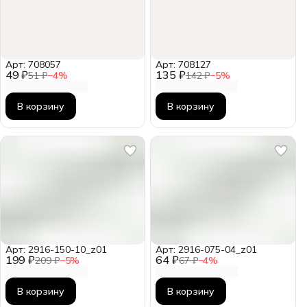
Арт: 708057
Арт: 708127
49 ₽
135 ₽
51 ₽
−
4
%
142 ₽
−
5
%
В корзину
В корзину
Арт: 2916-150-10_z01
Арт: 2916-075-04_z01
199 ₽
64 ₽
209 ₽
−
5
%
67 ₽
−
4
%
В корзину
В корзину