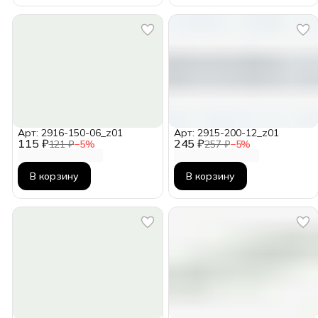
Арт: 2916-150-06_z01
Арт: 2915-200-12_z01
115 ₽
245 ₽
121 ₽
−
5
%
257 ₽
−
5
%
В корзину
В корзину