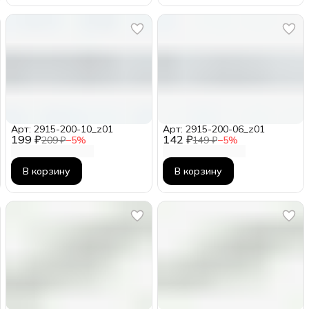
Арт: 2915-200-10_z01
Арт: 2915-200-06_z01
199 ₽
142 ₽
209 ₽
−
5
%
149 ₽
−
5
%
В корзину
В корзину