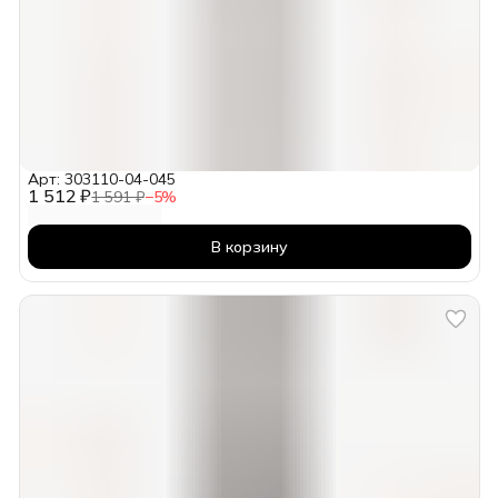
Арт: 303110-04-045
1 512 ₽
1 591 ₽
−
5
%
В корзину