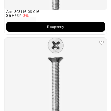
Арт: 303116-06-016
35 ₽
36 ₽
−
3
%
В корзину