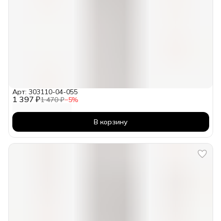
Арт: 303110-04-055
1 397 ₽
1 470 ₽
−
5
%
В корзину