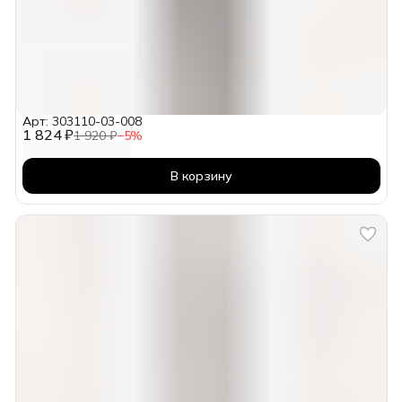
Арт: 303110-03-008
1 824 ₽
1 920 ₽
−
5
%
В корзину