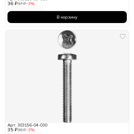
36 ₽
37 ₽
−
3
%
В корзину
Арт: 303156-04-030
35 ₽
36 ₽
−
3
%