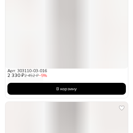
Арт: 303110-03-016
2 330 ₽
2 452 ₽
−
5
%
В корзину