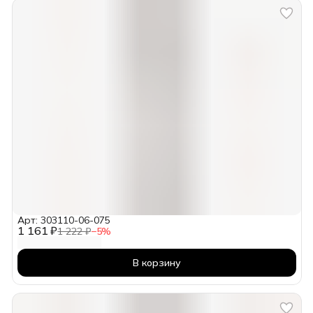
Арт: 303110-06-075
1 161 ₽
1 222 ₽
−
5
%
В корзину