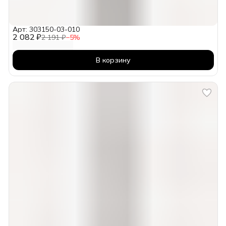
Арт: 303150-03-010
2 082 ₽
2 191 ₽
−
5
%
В корзину