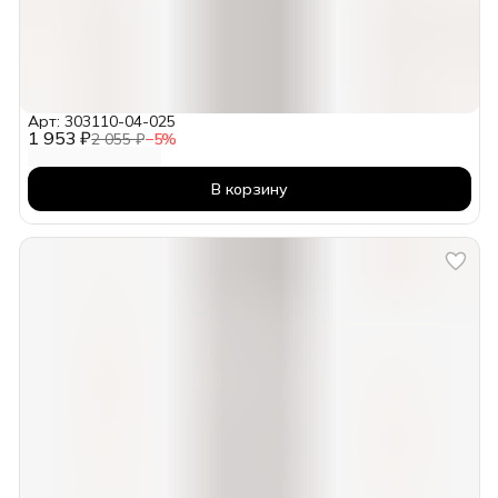
Арт: 303110-04-025
1 953 ₽
2 055 ₽
−
5
%
В корзину