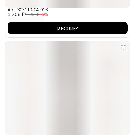
Арт: 303110-04-016
1 708 ₽
1 797 ₽
−
5
%
В корзину