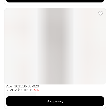
Арт: 303110-03-020
2 262 ₽
2 381 ₽
−
5
%
В корзину