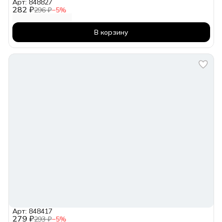
Арт: 848827
282 ₽
296 ₽
−
5
%
В корзину
Арт: 848417
279 ₽
293 ₽
−
5
%