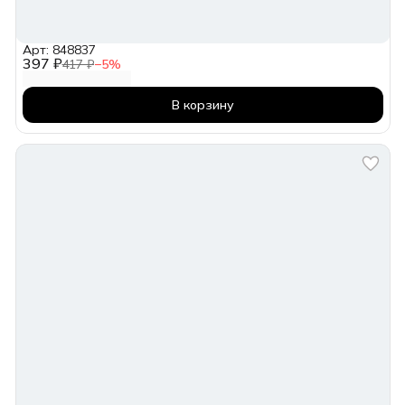
Арт: 848837
397 ₽
417 ₽
−
5
%
В корзину