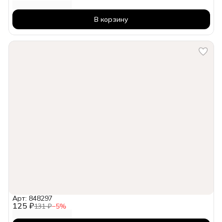
В корзину
Арт: 848297
125 ₽
131 ₽
−
5
%