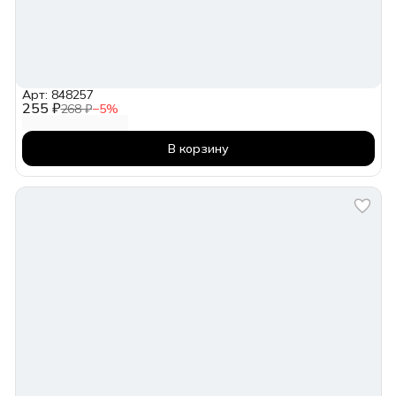
Арт: 848257
255 ₽
268 ₽
−
5
%
В корзину