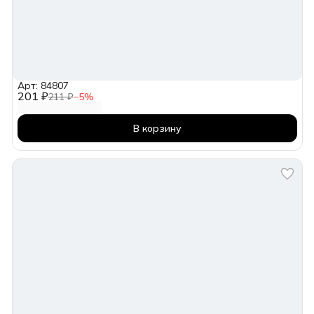
Арт: 84807
201 ₽
211 ₽
−
5
%
В корзину