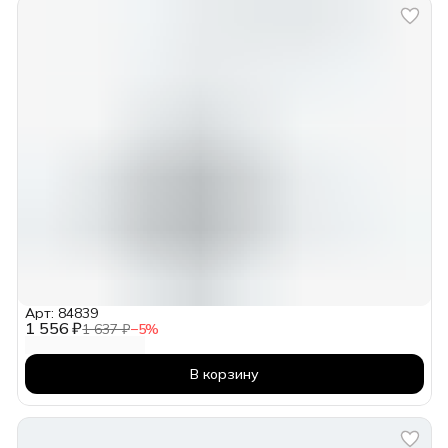
Арт: 84839
1 556 ₽
1 637 ₽
−
5
%
В корзину