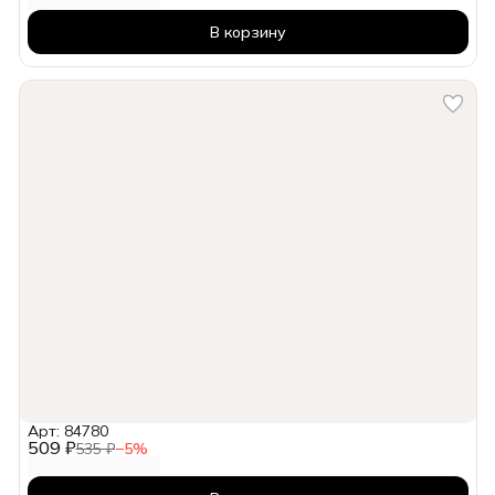
В корзину
Арт: 84780
509 ₽
535 ₽
−
5
%