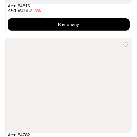
Арт: 84815
451 ₽
474 ₽
−
5
%
В корзину
Арт: 84782