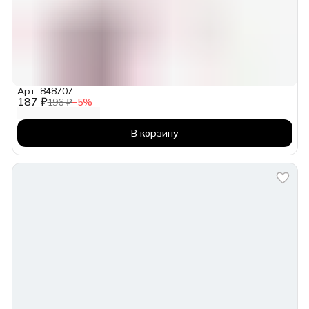
Арт: 848707
187 ₽
196 ₽
−
5
%
В корзину