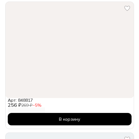
Арт: 848817
256 ₽
269 ₽
−
5
%
В корзину