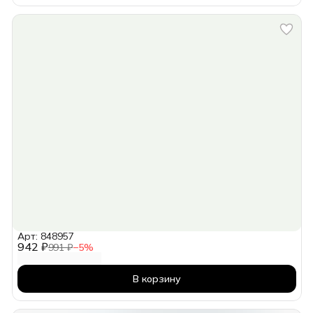
Арт: 848957
942 ₽
991 ₽
−
5
%
В корзину