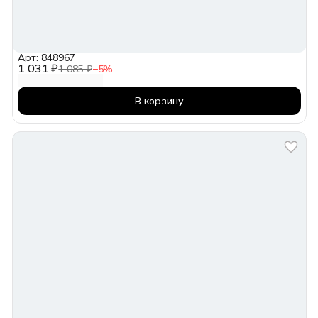
Арт: 848967
1 031 ₽
1 085 ₽
−
5
%
В корзину