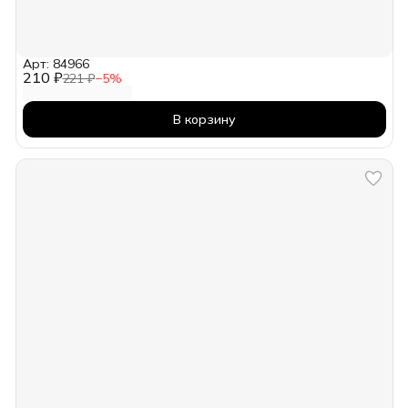
Арт: 84966
210 ₽
221 ₽
−
5
%
В корзину