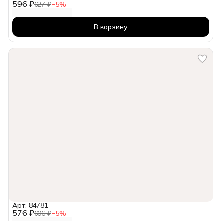
596 ₽
627 ₽
−
5
%
В корзину
Арт: 84781
576 ₽
606 ₽
−
5
%