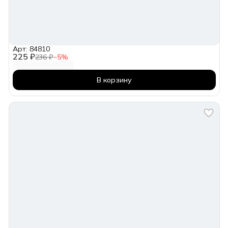
Арт: 84810
225 ₽
236 ₽
−
5
%
В корзину