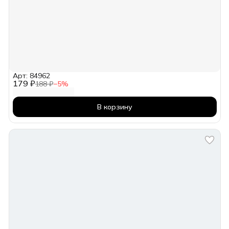
Арт: 84962
179 ₽
188 ₽
−
5
%
В корзину