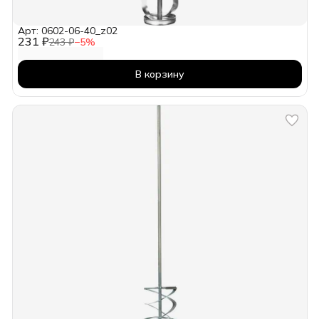
Арт: 0602-06-40_z02
231 ₽
243 ₽
−
5
%
В корзину