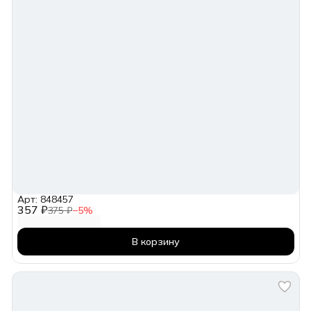
Арт: 848457
357 ₽
375 ₽
−
5
%
В корзину