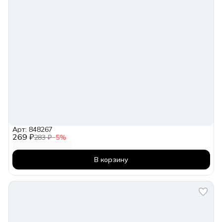
Арт: 848267
269 ₽
283 ₽
−
5
%
В корзину