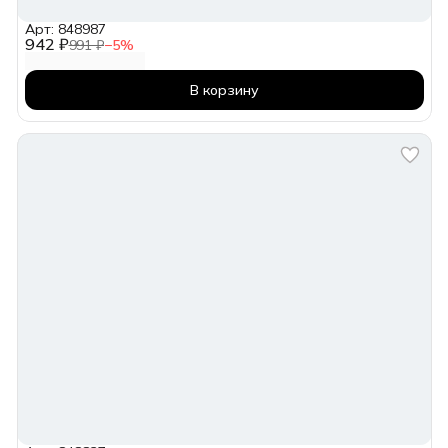
Арт: 848987
942 ₽
991 ₽
−
5
%
В корзину