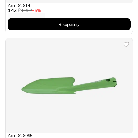
Арт: 62614
142 ₽
149 ₽
−
5
%
В корзину
Арт: 626095