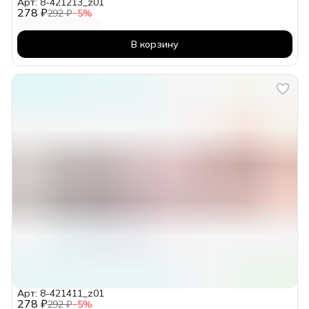
Арт: 8-421213_z01
278 ₽
292 ₽
−
5
%
В корзину
Арт: 8-421411_z01
278 ₽
292 ₽
−
5
%