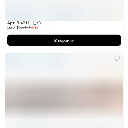
Арт: 8-421111_z01
527 ₽
554 ₽
−
5
%
В корзину