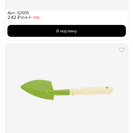
Арт: 62605
242 ₽
254 ₽
−
5
%
В корзину