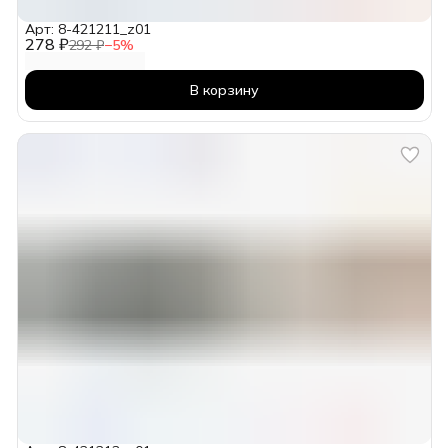
Арт: 8-421211_z01
278 ₽
292 ₽
−
5
%
В корзину