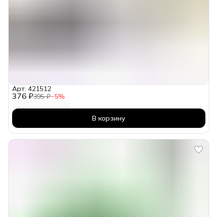
Арт: 421512
376 ₽
395 ₽
−
5
%
В корзину