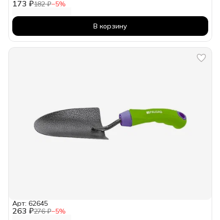
173 ₽
182 ₽
−
5
%
В корзину
Арт: 62645
263 ₽
276 ₽
−
5
%