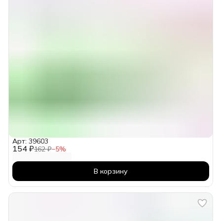
Арт: 39603
154 ₽
162 ₽
−
5
%
В корзину