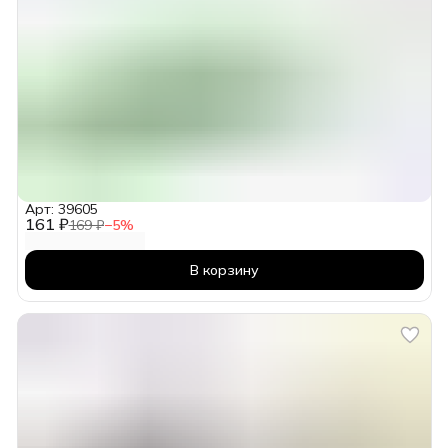
Арт: 39605
161 ₽
169 ₽
−
5
%
В корзину