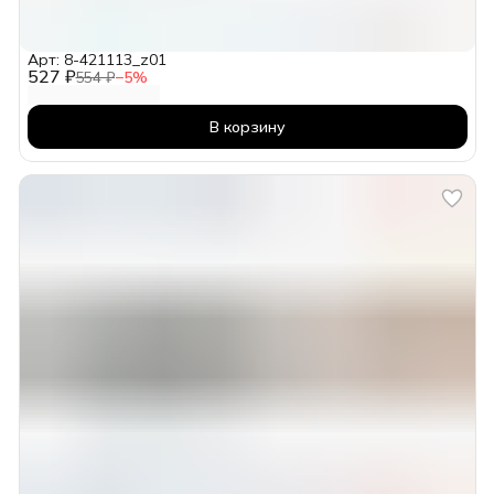
Арт: 8-421113_z01
527 ₽
554 ₽
−
5
%
В корзину