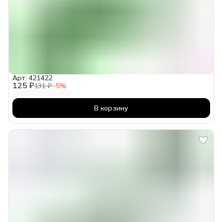
Арт: 421422
125 ₽
131 ₽
−
5
%
В корзину