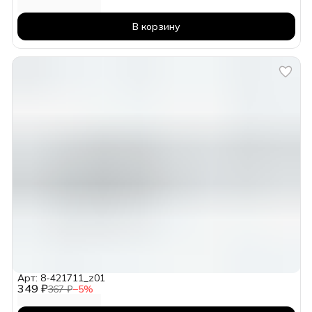
В корзину
Арт: 8-421711_z01
349 ₽
367 ₽
−
5
%