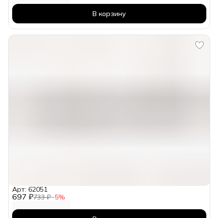
В корзину
Арт: 62051
697 ₽
733 ₽
−
5
%