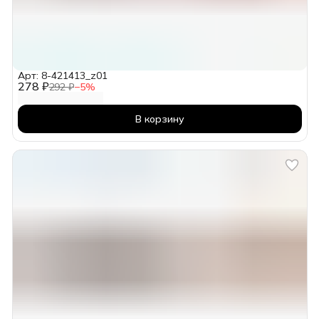
Арт: 8-421413_z01
278 ₽
292 ₽
−
5
%
В корзину