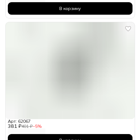
В корзину
Арт: 62067
381 ₽
401 ₽
−
5
%