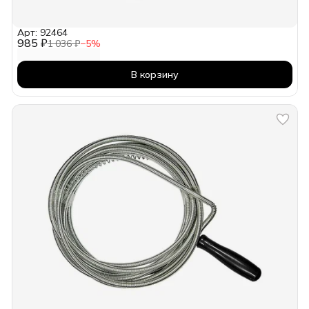
Арт: 92464
985 ₽
1 036 ₽
−
5
%
В корзину