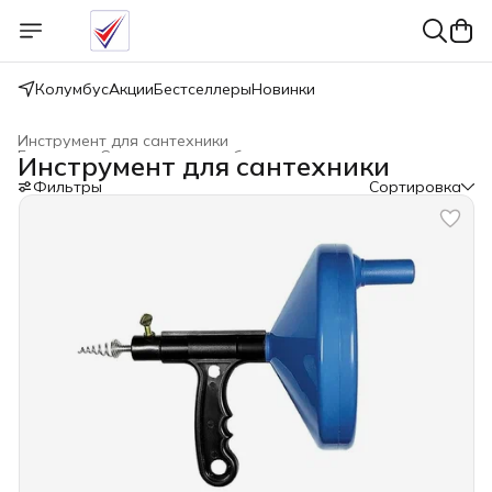
Колумбус
Акции
Бестселлеры
Новинки
Инструмент для сантехники
Главная
›
Системы водоснабжения и отопления
›
Инструмент для сантехники
Фильтры
Сортировка