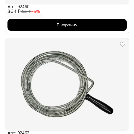
Арт: 92460
364 ₽
383 ₽
−
5
%
В корзину
Арт: 92462