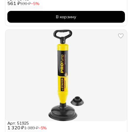
561 ₽
590 ₽
−
5
%
В корзину
Арт: 51925
1 320 ₽
1 389 ₽
−
5
%