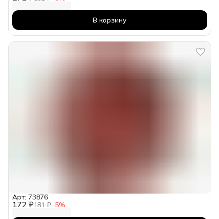
В корзину
Арт: 73876
172 ₽
181 ₽
−
5
%