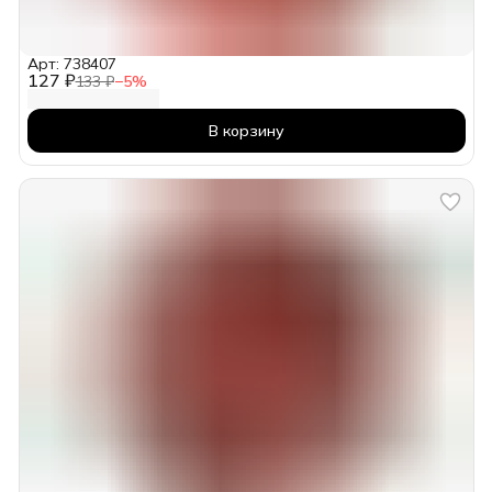
Арт: 738407
127 ₽
133 ₽
−
5
%
В корзину