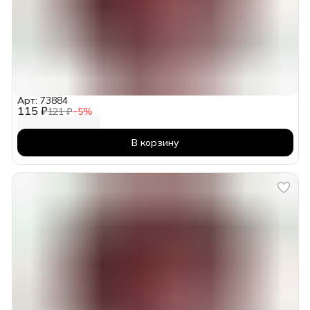
Арт: 73884
115 ₽
121 ₽
−
5
%
В корзину