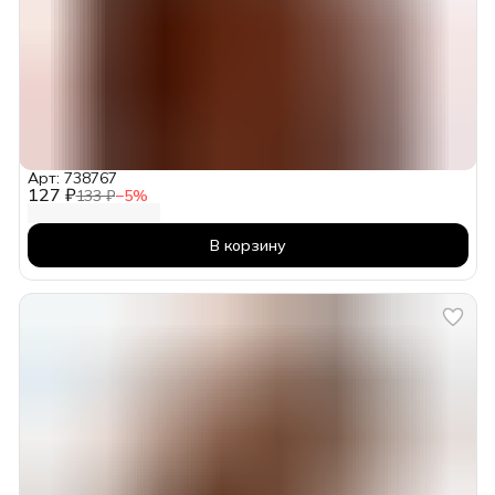
Арт: 738767
127 ₽
133 ₽
−
5
%
В корзину