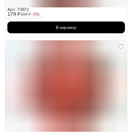
Арт: 73872
179 ₽
188 ₽
−
5
%
В корзину