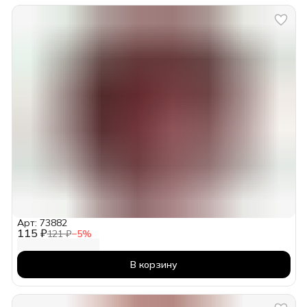
Арт: 73882
115 ₽
121 ₽
−
5
%
В корзину