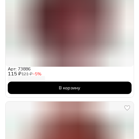
Арт: 73886
115 ₽
121 ₽
−
5
%
В корзину