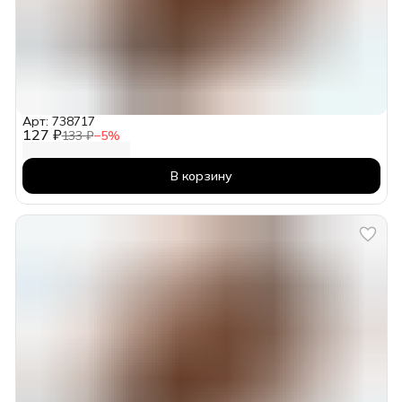
Арт: 738717
127 ₽
133 ₽
−
5
%
В корзину