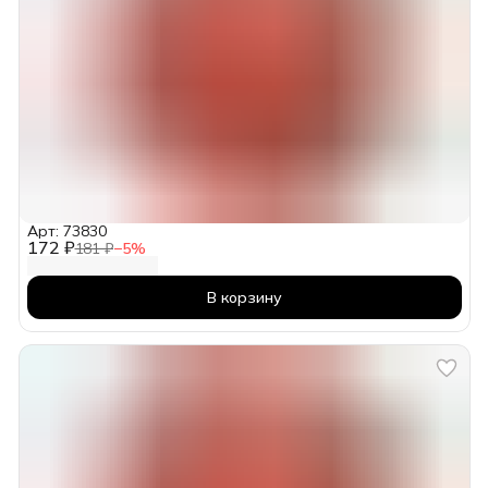
Арт: 73830
172 ₽
181 ₽
−
5
%
В корзину