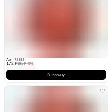
Арт: 73833
172 ₽
181 ₽
−
5
%
В корзину