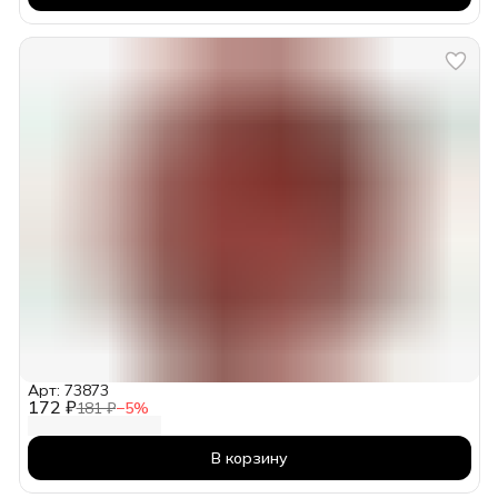
Арт: 73873
172 ₽
181 ₽
−
5
%
В корзину