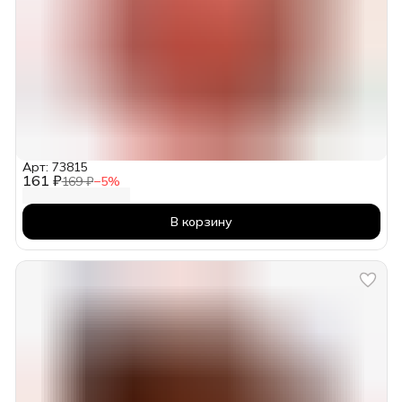
Арт: 73815
161 ₽
169 ₽
−
5
%
В корзину