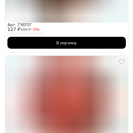
Арт: 738707
127 ₽
133 ₽
−
5
%
В корзину