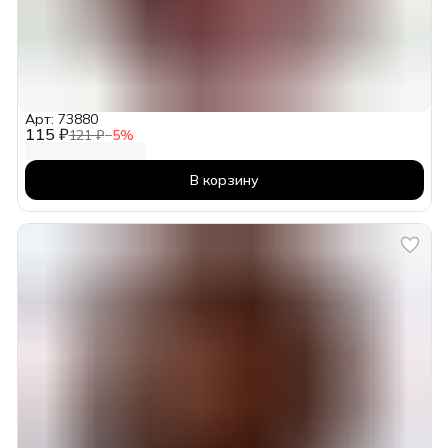
Арт: 73880
115 ₽
121 ₽
−
5
%
В корзину