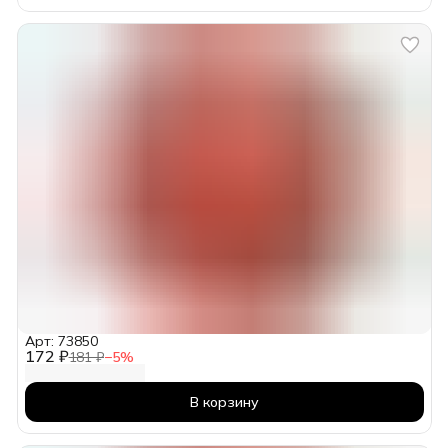
Арт: 73850
172 ₽
181 ₽
−
5
%
В корзину