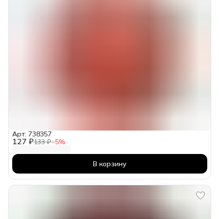
Арт: 738357
127 ₽
133 ₽
−
5
%
В корзину