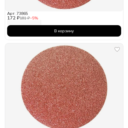
Арт: 73865
172 ₽
181 ₽
−
5
%
В корзину