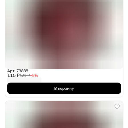
Арт: 73888
115 ₽
121 ₽
−
5
%
В корзину