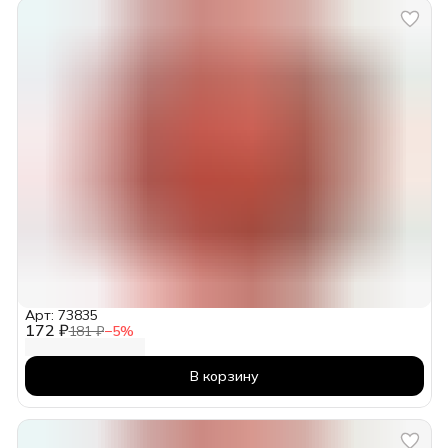
Арт: 73835
172 ₽
181 ₽
−
5
%
В корзину