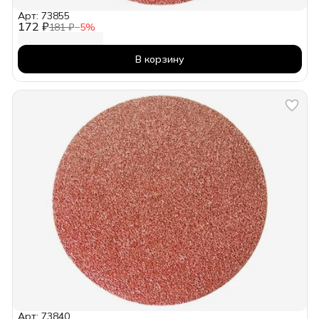
Арт: 73855
172 ₽
181 ₽
−
5
%
В корзину
Арт: 73840