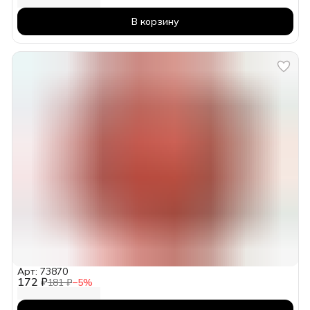
В корзину
Арт: 73870
172 ₽
181 ₽
−
5
%