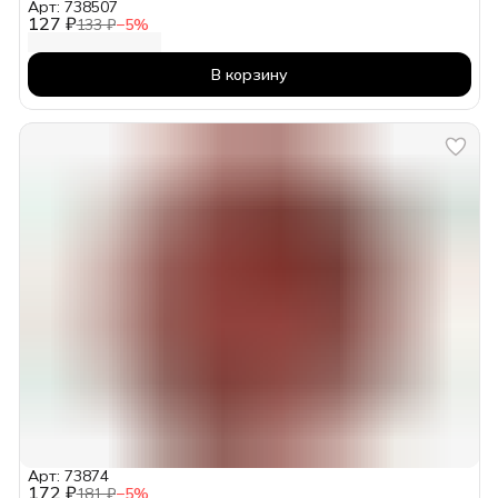
Арт: 738507
127 ₽
133 ₽
−
5
%
В корзину
Арт: 73874
172 ₽
181 ₽
−
5
%