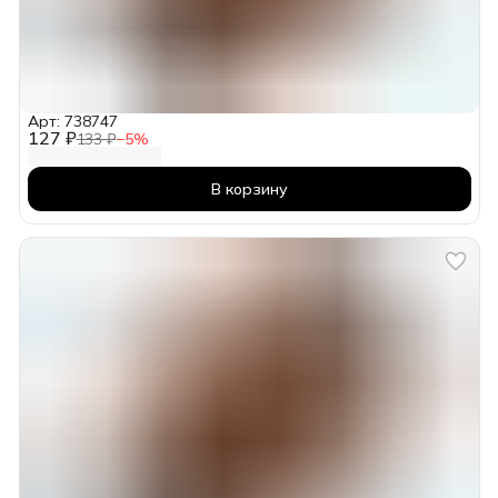
Арт: 738747
127 ₽
133 ₽
−
5
%
В корзину