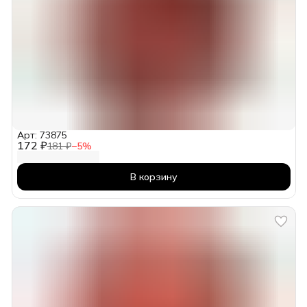
Арт: 73875
172 ₽
181 ₽
−
5
%
В корзину