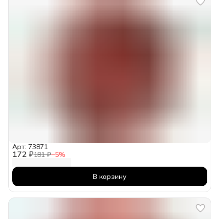
Арт: 73871
172 ₽
181 ₽
−
5
%
В корзину