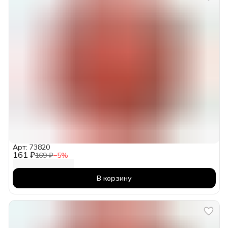
Арт: 73820
161 ₽
169 ₽
−
5
%
В корзину