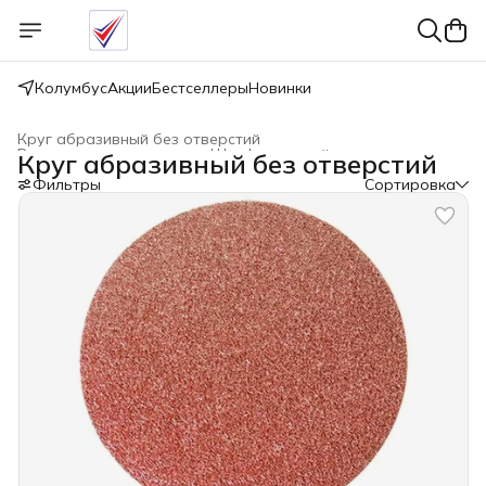
Колумбус
Акции
Бестселлеры
Новинки
Круг абразивный без отверстий
Расходные материалы
›
Шлифовальный инструмент
›
Круг абразивный без отверстий
Главная
›
Фильтры
Сортировка