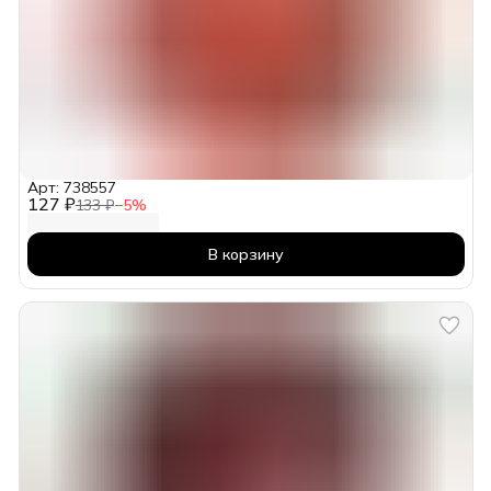
Арт: 738557
127 ₽
133 ₽
−
5
%
В корзину