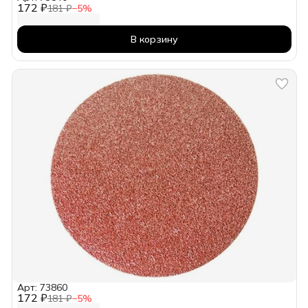
172 ₽
181 ₽
−
5
%
В корзину
Арт: 73860
172 ₽
181 ₽
−
5
%