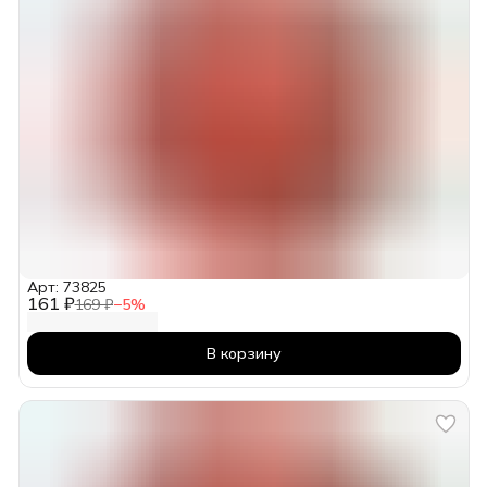
Арт: 73825
161 ₽
169 ₽
−
5
%
В корзину