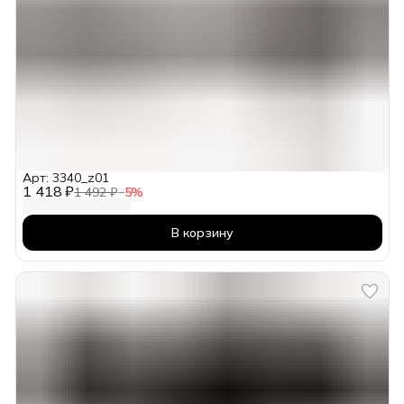
Арт: 3340_z01
1 418 ₽
1 492 ₽
−
5
%
В корзину