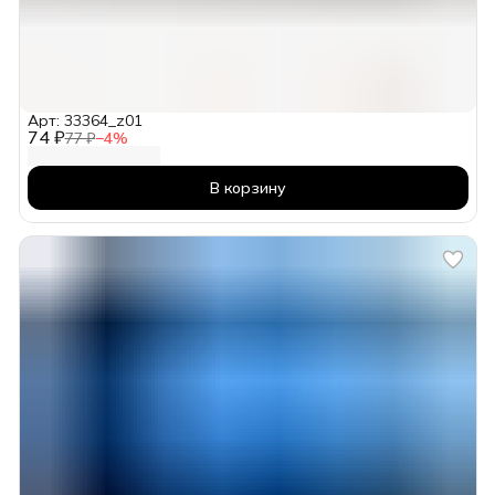
Арт: 33364_z01
74 ₽
77 ₽
−
4
%
В корзину