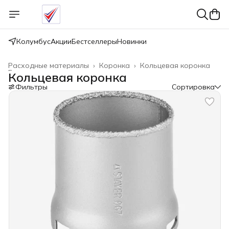
Колумбус
Акции
Бестселлеры
Новинки
Расходные материалы
›
Коронка
›
Кольцевая коронка
Главная
›
Кольцевая коронка
Фильтры
Сортировка