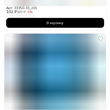
Арт: 33350-33_z01
102 ₽
107 ₽
−
5
%
В корзину