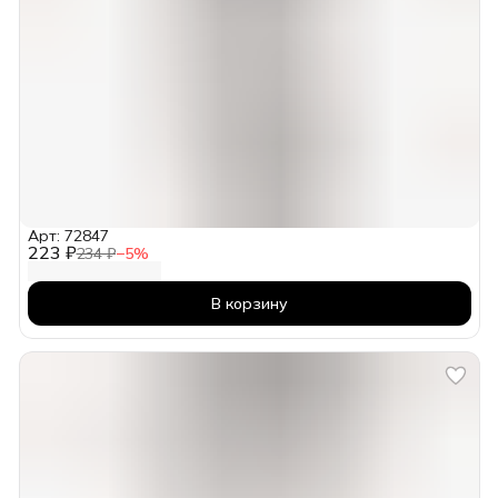
Арт: 72847
223 ₽
234 ₽
−
5
%
В корзину