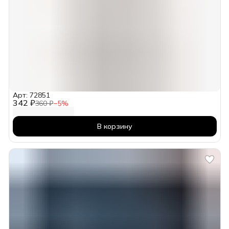
Арт: 72851
342 ₽
360 ₽
−
5
%
В корзину