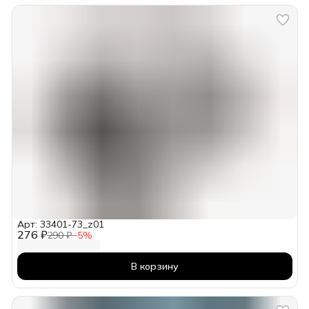
Арт: 33401-73_z01
276 ₽
290 ₽
−
5
%
В корзину