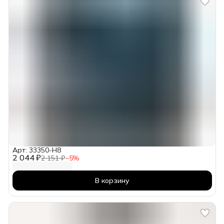
Арт: 33350-H8
2 044 ₽
2 151 ₽
−
5
%
В корзину