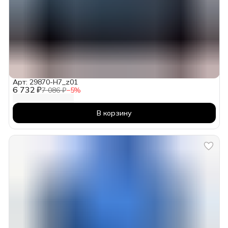
Арт: 29870-H7_z01
6 732 ₽
7 086 ₽
−
5
%
В корзину