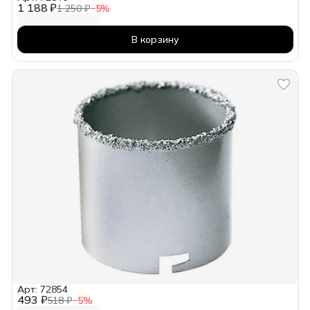
1 188 ₽
1 250 ₽
−
5
%
В корзину
Арт: 72854
493 ₽
518 ₽
−
5
%