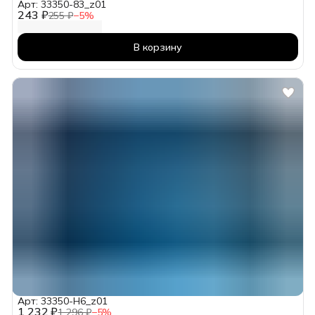
Арт: 33350-83_z01
243 ₽
255 ₽
−
5
%
В корзину
Арт: 33350-H6_z01
1 232 ₽
1 296 ₽
−
5
%