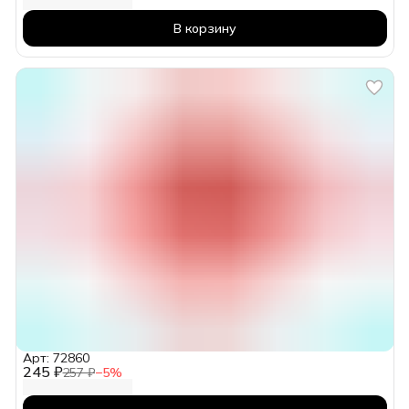
В корзину
Арт: 72860
245 ₽
257 ₽
−
5
%