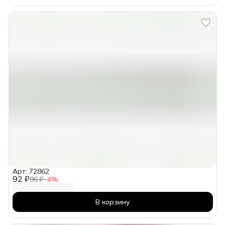
Арт: 72862
92 ₽
96 ₽
−
4
%
В корзину