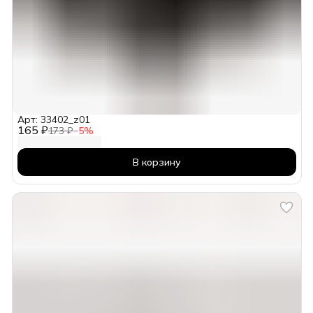
Арт: 33402_z01
165 ₽
173 ₽
−
5
%
В корзину