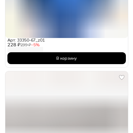
Арт: 33350-67_z01
228 ₽
239 ₽
−
5
%
В корзину