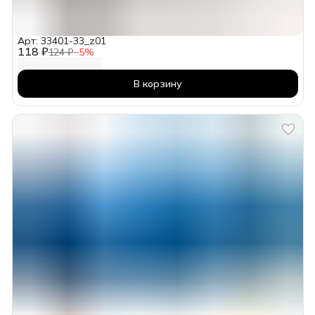
Арт: 33401-33_z01
118 ₽
124 ₽
−
5
%
В корзину