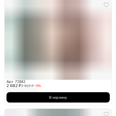
Арт: 72842
2 682 ₽
2 823 ₽
−
5
%
В корзину