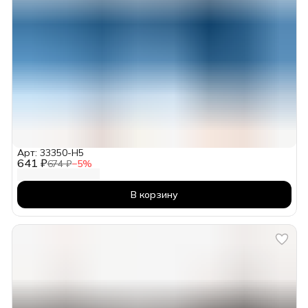
Арт: 33350-H5
641 ₽
674 ₽
−
5
%
В корзину