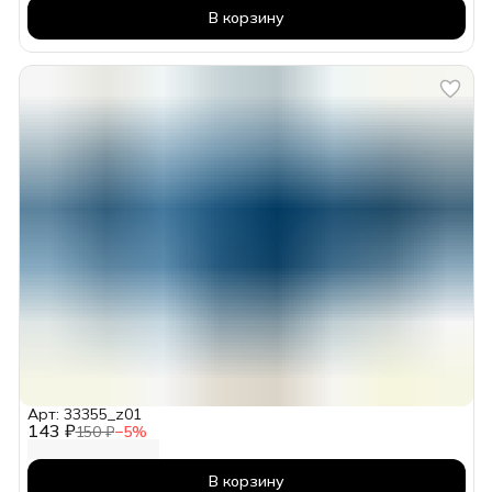
В корзину
Арт: 33355_z01
143 ₽
150 ₽
−
5
%
В корзину