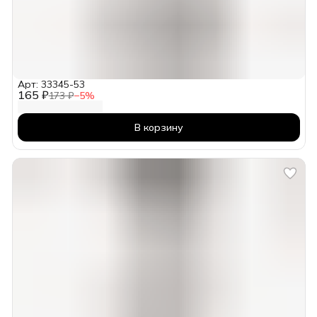
Арт: 33345-53
165 ₽
173 ₽
−
5
%
В корзину