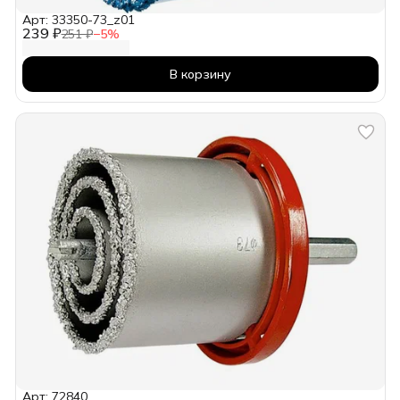
Арт: 33350-73_z01
239 ₽
251 ₽
−
5
%
В корзину
Арт: 72840