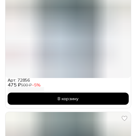
Арт: 72856
475 ₽
500 ₽
−
5
%
В корзину