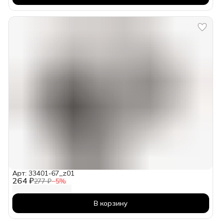
Арт: 33401-67_z01
264 ₽
277 ₽
−
5
%
В корзину