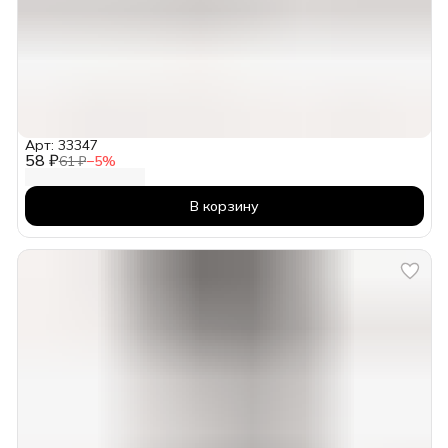
Арт: 33347
58 ₽
61 ₽
−
5
%
В корзину