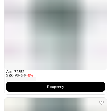
Арт: 72852
230 ₽
242 ₽
−
5
%
В корзину