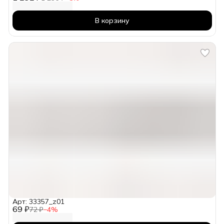
В корзину
Арт: 33357_z01
69 ₽
72 ₽
−
4
%