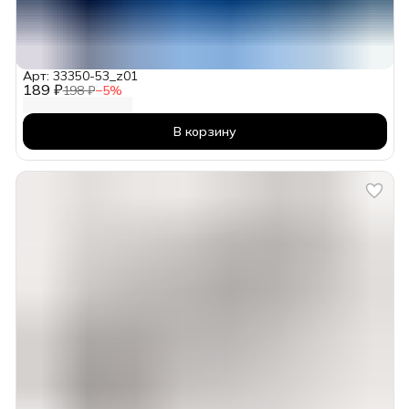
Арт: 33350-53_z01
189 ₽
198 ₽
−
5
%
В корзину