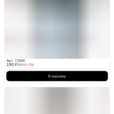
Арт: 72846
190 ₽
200 ₽
−
5
%
В корзину