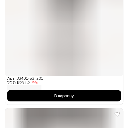
Арт: 33401-53_z01
220 ₽
231 ₽
−
5
%
В корзину