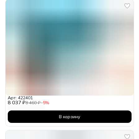
Арт: 422401
8 037 ₽
8 460 ₽
−
5
%
В корзину