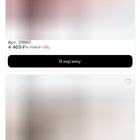
Арт: 39960
4 469 ₽
4 704 ₽
−
5
%
В корзину