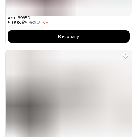
Арт: 39950
5 098 ₽
5 366 ₽
−
5
%
В корзину