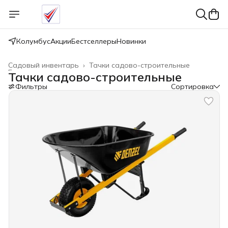
Колумбус
Акции
Бестселлеры
Новинки
Садовый инвентарь
›
Тачки садово-строительные
Главная
›
Тачки садово-строительные
Фильтры
Сортировка