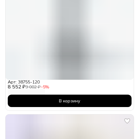
Арт: 38755-120
8 552 ₽
9 002 ₽
−
5
%
В корзину