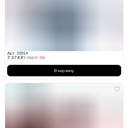
Арт: 39914
7 374 ₽
7 762 ₽
−
5
%
В корзину