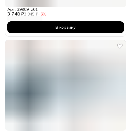
Арт: 39909_z01
3 748 ₽
3 945 ₽
−
5
%
В корзину