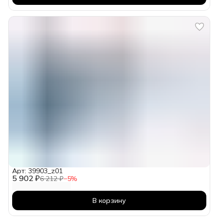
Арт: 39903_z01
5 902 ₽
6 212 ₽
−
5
%
В корзину