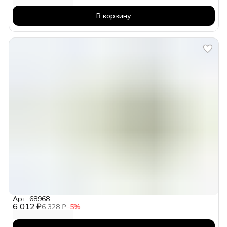
В корзину
Арт: 68968
6 012 ₽
6 328 ₽
−
5
%