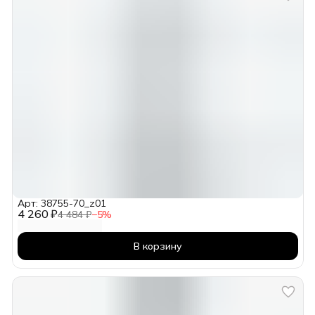
Арт: 38755-70_z01
4 260 ₽
4 484 ₽
−
5
%
В корзину