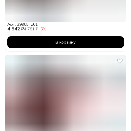
Арт: 39905_z01
4 542 ₽
4 781 ₽
−
5
%
В корзину