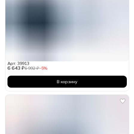
Арт: 39913
6 643 ₽
6 992 ₽
−
5
%
В корзину