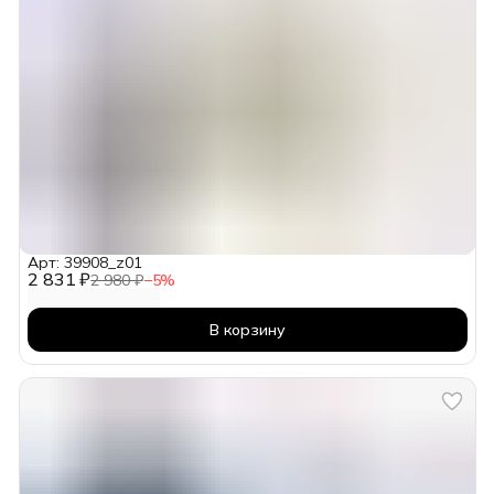
Арт: 39908_z01
2 831 ₽
2 980 ₽
−
5
%
В корзину