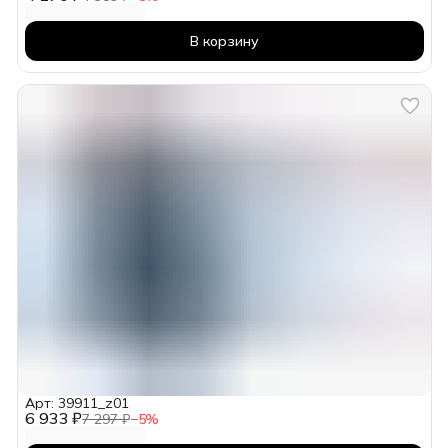
В корзину
Арт: 39911_z01
6 933 ₽
7 297 ₽
−
5
%