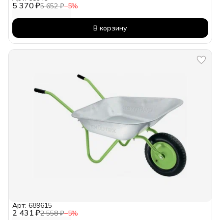
5 370 ₽
5 652 ₽
−
5
%
В корзину
Арт: 689615
2 431 ₽
2 558 ₽
−
5
%