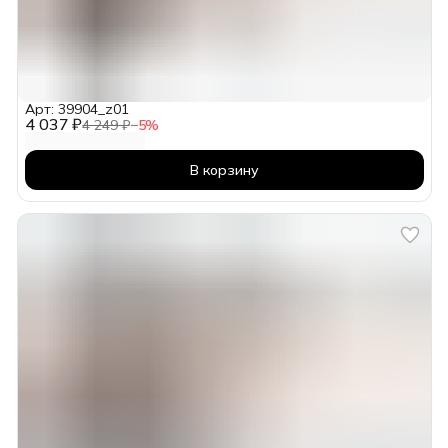
Арт: 39904_z01
4 037 ₽
4 249 ₽
−
5
%
В корзину