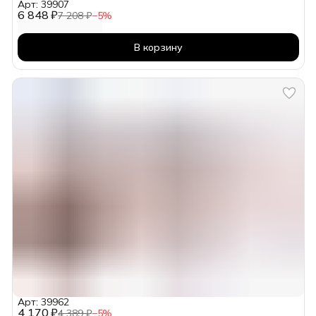
Арт: 39907
6 848 ₽
7 208 ₽
−
5
%
В корзину
Арт: 39962
4 170 ₽
4 389 ₽
−
5
%