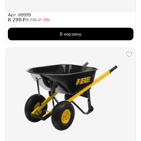
Арт: 68999
8 299 ₽
8 735 ₽
−
5
%
В корзину