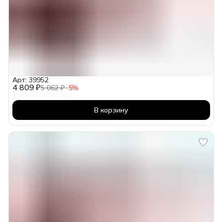
Арт: 39952
4 809 ₽
5 062 ₽
−
5
%
В корзину