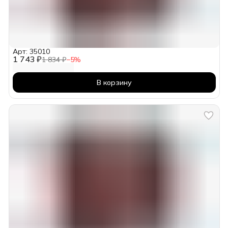
Арт: 35010
1 743 ₽
1 834 ₽
−
5
%
В корзину