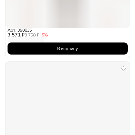
Арт: 350835
3 571 ₽
3 758 ₽
−
5
%
В корзину