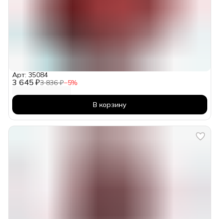
Арт: 35084
3 645 ₽
3 836 ₽
−
5
%
В корзину