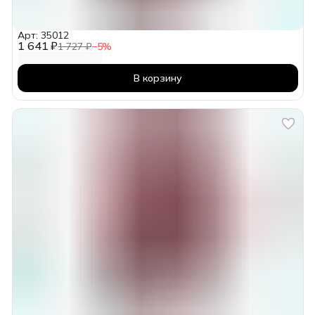
Арт: 35012
1 641 ₽
1 727 ₽
−
5
%
В корзину