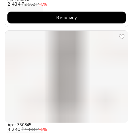
2 434 ₽
2 562 ₽
−
5
%
В корзину
Арт: 350845
4 240 ₽
4 463 ₽
−
5
%