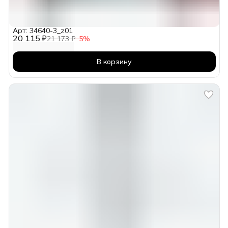
Арт: 34640-3_z01
20 115 ₽
21 173 ₽
−
5
%
В корзину