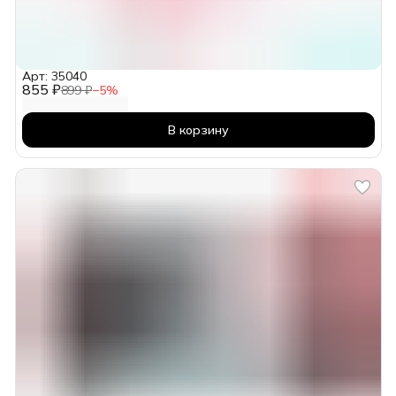
Арт: 35040
855 ₽
899 ₽
−
5
%
В корзину