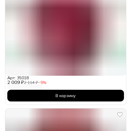
Арт: 35018
2 009 ₽
2 114 ₽
−
5
%
В корзину