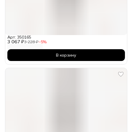
Арт: 350165
3 067 ₽
3 228 ₽
−
5
%
В корзину