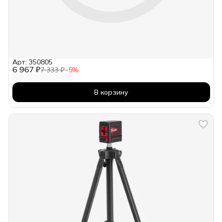
Арт: 350805
6 967 ₽
7 333 ₽
−
5
%
В корзину