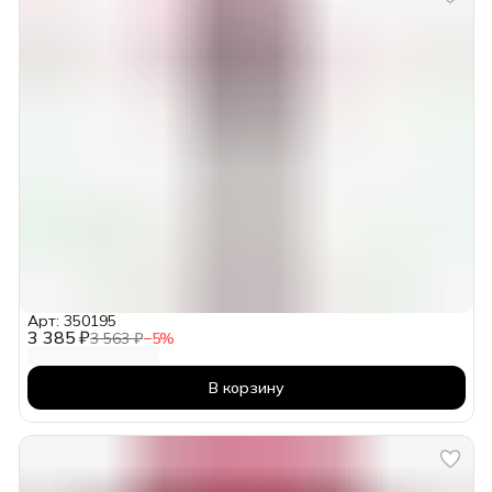
Арт: 350195
3 385 ₽
3 563 ₽
−
5
%
В корзину