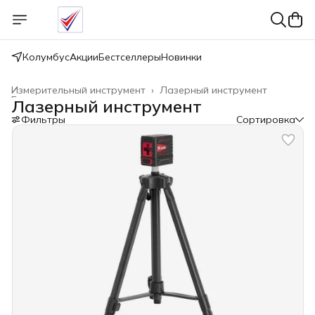
Колумбус
Акции
Бестселлеры
Новинки
Измерительный инструмент
›
Лазерный инструмент
Главная
›
Лазерный инструмент
Фильтры
Сортировка