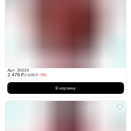
Арт: 35019
2 478 ₽
2 608 ₽
−
5
%
В корзину