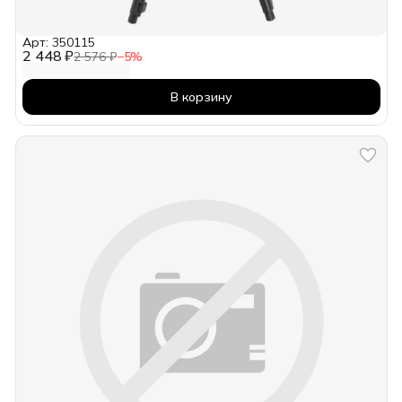
Арт: 350115
2 448 ₽
2 576 ₽
−
5
%
В корзину