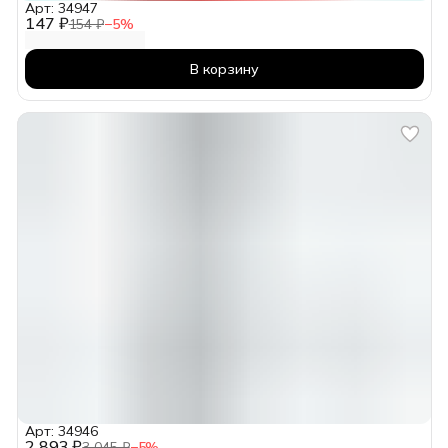
Арт: 34947
147 ₽
154 ₽
−
5
%
В корзину
Арт: 34946
2 893 ₽
3 045 ₽
−
5
%