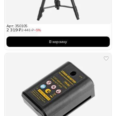
Арт: 350105
2 319 ₽
2 441 ₽
−
5
%
В корзину