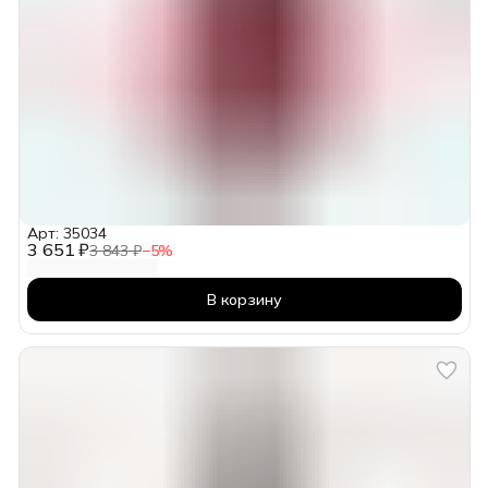
Арт: 35034
3 651 ₽
3 843 ₽
−
5
%
В корзину