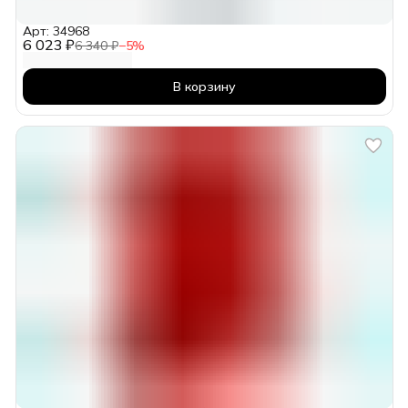
Арт: 34968
6 023 ₽
6 340 ₽
−
5
%
В корзину