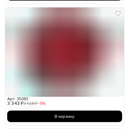
Арт: 35083
3 343 ₽
3 518 ₽
−
5
%
В корзину