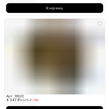
В корзину
Арт: 38020
4 347 ₽
4 575 ₽
−
5
%