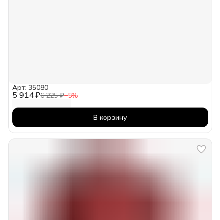
Арт: 35080
5 914 ₽
6 225 ₽
−
5
%
В корзину