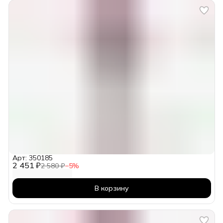
Арт: 350185
2 451 ₽
2 580 ₽
−
5
%
В корзину