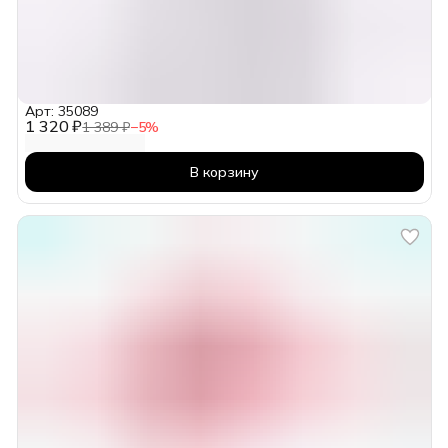
Арт: 35089
1 320 ₽
1 389 ₽
−
5
%
В корзину