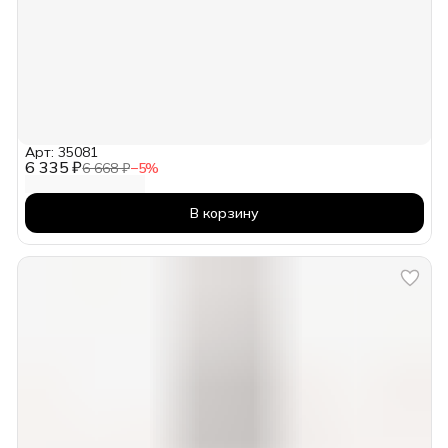
Арт: 35081
6 335 ₽
6 668 ₽
−
5
%
В корзину