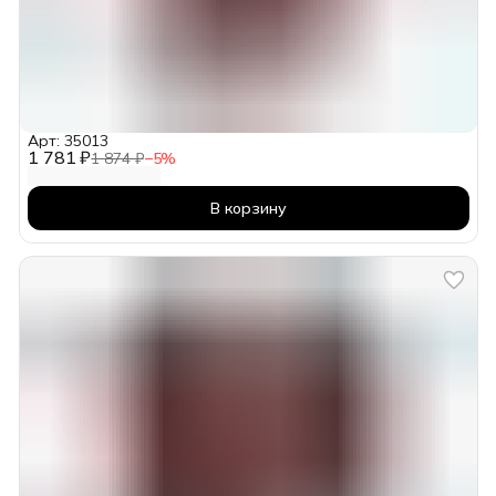
Арт: 35013
1 781 ₽
1 874 ₽
−
5
%
В корзину