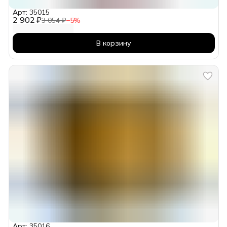
Арт: 35015
2 902 ₽
3 054 ₽
−
5
%
В корзину
Арт: 35016