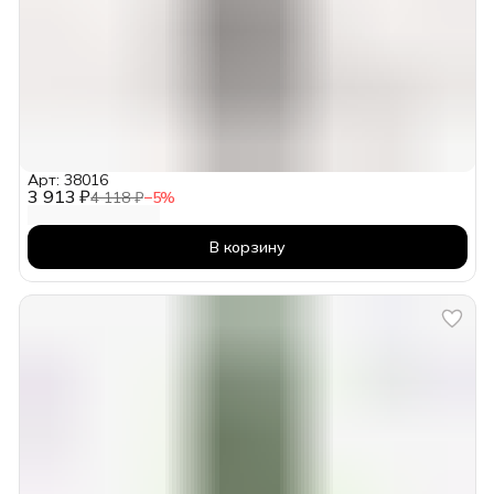
Арт: 38016
3 913 ₽
4 118 ₽
−
5
%
В корзину