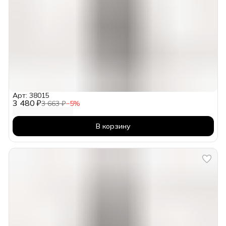
Арт: 38015
3 480 ₽
3 663 ₽
−
5
%
В корзину