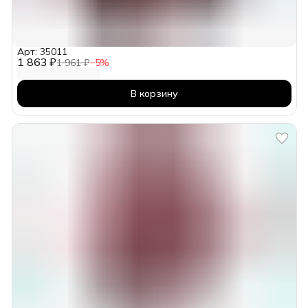
Арт: 35011
1 863 ₽
1 961 ₽
−
5
%
В корзину