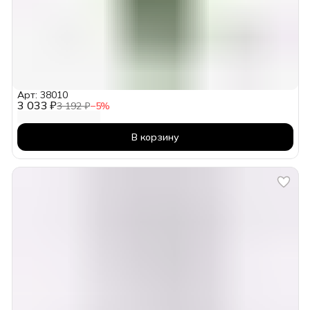
Арт: 38010
3 033 ₽
3 192 ₽
−
5
%
В корзину