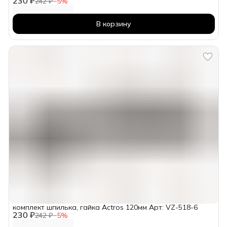
230 ₽
242 ₽
−
5
%
В корзину
комплект шпилька, гайка Actros 120мм Арт: VZ-518-6
230 ₽
242 ₽
−
5
%