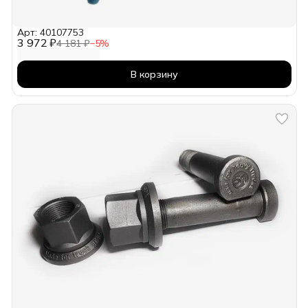
Арт: 40107753
3 972 ₽
4 181 ₽
−
5
%
В корзину