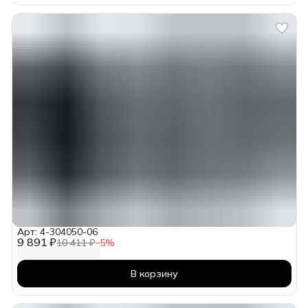
Арт: 4-304050-06
9 891 ₽
10 411 ₽
−
5
%
В корзину