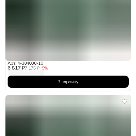
Арт: 4-304030-10
6 817 ₽
7 175 ₽
−
5
%
В корзину