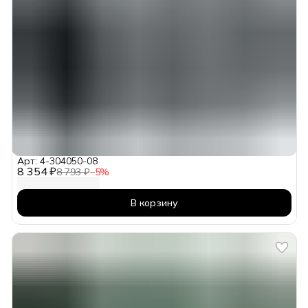
Арт: 4-304050-08
8 354 ₽
8 793 ₽
−
5
%
В корзину