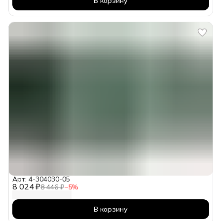
В корзину
Арт: 4-304030-05
8 024 ₽
8 446 ₽
−
5
%
В корзину