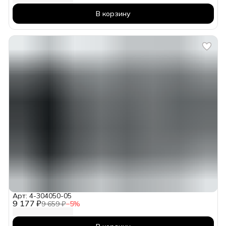
В корзину
Арт: 4-304050-05
9 177 ₽
9 659 ₽
−
5
%