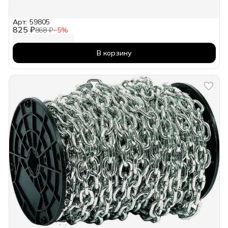
Арт: 59805
825 ₽
868 ₽
−
5
%
В корзину