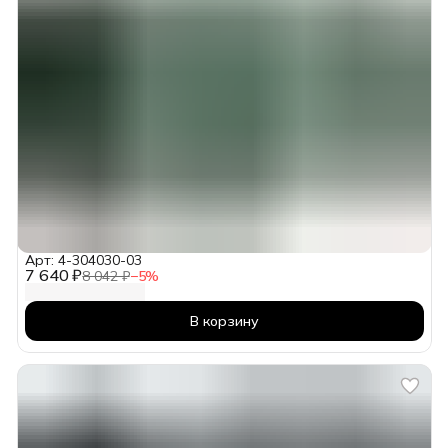
Арт: 4-304030-03
7 640 ₽
8 042 ₽
−
5
%
В корзину