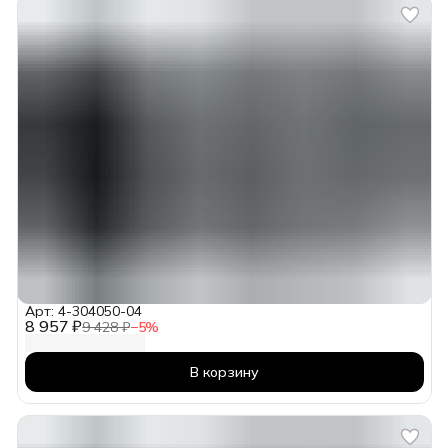
Арт: 4-304050-04
8 957 ₽
9 428 ₽
−
5
%
В корзину