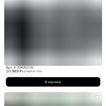
Арт: 4-304050-02
10 989 ₽
11 567 ₽
−
5
%
В корзину