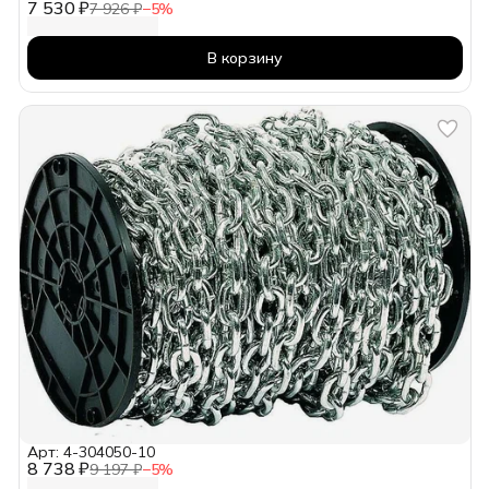
7 530 ₽
7 926 ₽
−
5
%
В корзину
Арт: 4-304050-10
8 738 ₽
9 197 ₽
−
5
%