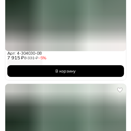
Арт: 4-304030-08
7 915 ₽
8 331 ₽
−
5
%
В корзину