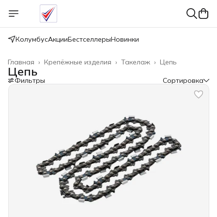
Колумбус
Акции
Бестселлеры
Новинки
Главная
›
Крепёжные изделия
›
Такелаж
›
Цепь
Цепь
Фильтры
Сортировка