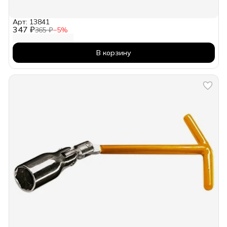
Арт: 13841
347 ₽
365 ₽
−
5
%
В корзину