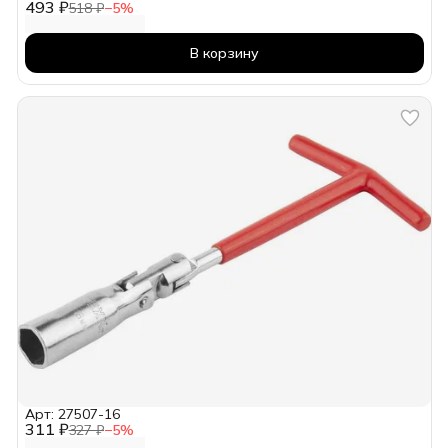
493 ₽
518 ₽
−
5
%
В корзину
Арт: 27507-16
311 ₽
327 ₽
−
5
%