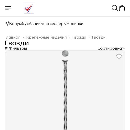
Колумбус
Акции
Бестселлеры
Новинки
Главная
›
Крепёжные изделия
›
Гвозди
›
Гвозди
Гвозди
Фильтры
Сортировка