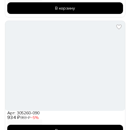
В корзину
Арт: 305260-090
934 ₽
983 ₽
−
5
%