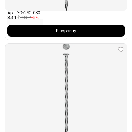
Арт: 305260-080
934 ₽
983 ₽
−
5
%
В корзину