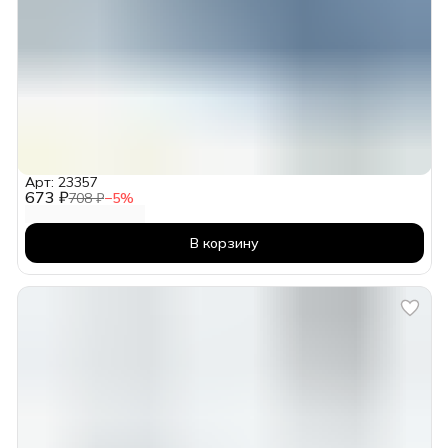
Арт: 23357
673 ₽
708 ₽
−
5
%
В корзину