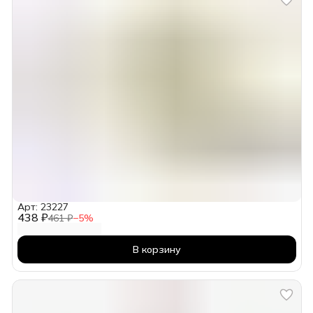
Арт: 23227
438 ₽
461 ₽
−
5
%
В корзину