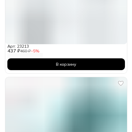
Арт: 23213
437 ₽
460 ₽
−
5
%
В корзину