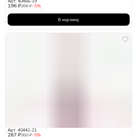
Арт: 40466-19
196 ₽
206 ₽
−
5
%
В корзину
Арт: 40442-21
287 ₽
302 ₽
−
5
%