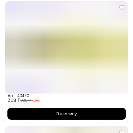
Арт: 40470
218 ₽
229 ₽
−
5
%
В корзину