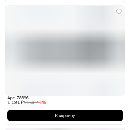
Арт: 78896
1 191 ₽
1 253 ₽
−
5
%
В корзину