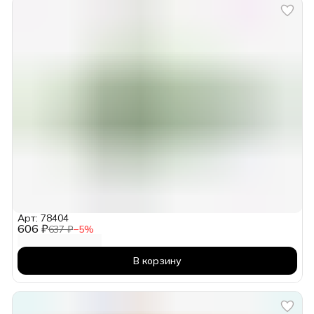
Арт: 78404
606 ₽
637 ₽
−
5
%
В корзину