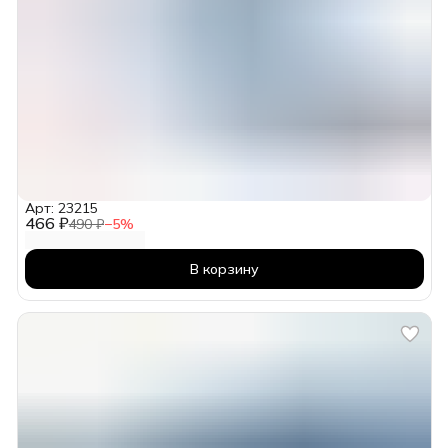
Арт: 23215
466 ₽
490 ₽
−
5
%
В корзину