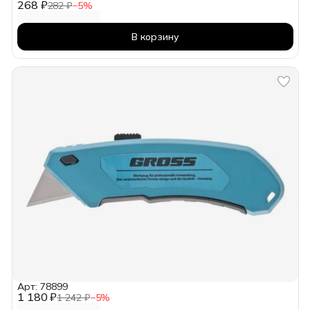
268 ₽
282 ₽
−
5
%
В корзину
Арт: 78899
1 180 ₽
1 242 ₽
−
5
%