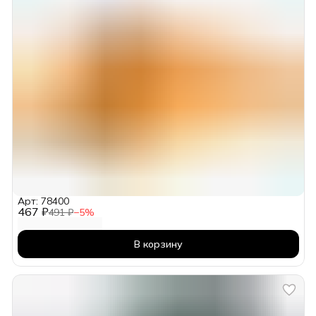
Арт: 78400
467 ₽
491 ₽
−
5
%
В корзину