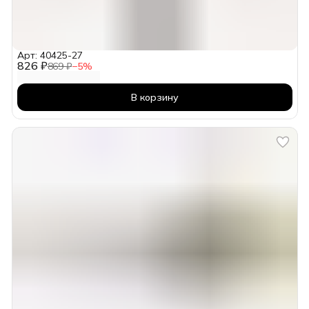
Арт: 40425-27
826 ₽
869 ₽
−
5
%
В корзину