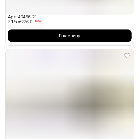
Арт: 40466-21
215 ₽
226 ₽
−
5
%
В корзину