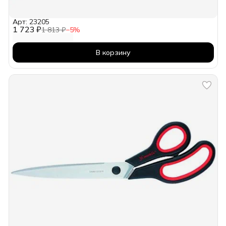
Арт: 23205
1 723 ₽
1 813 ₽
−
5
%
В корзину