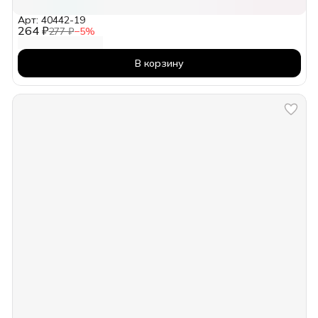
Арт: 40442-19
264 ₽
277 ₽
−
5
%
В корзину