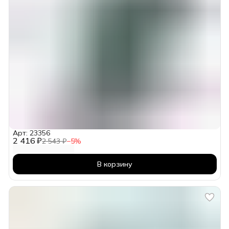
Арт: 23356
2 416 ₽
2 543 ₽
−
5
%
В корзину