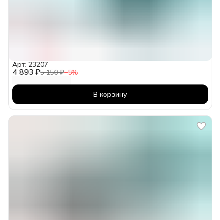
Арт: 23207
4 893 ₽
5 150 ₽
−
5
%
В корзину