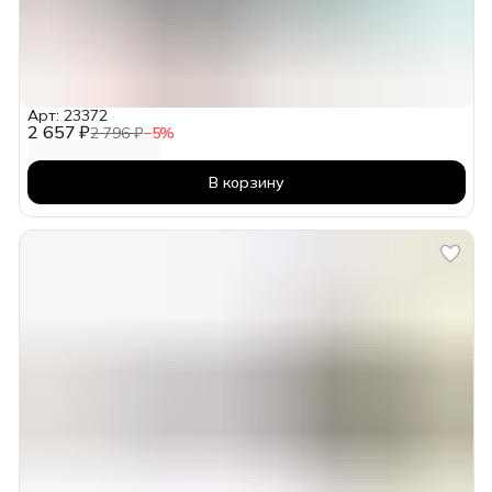
Арт: 23372
2 657 ₽
2 796 ₽
−
5
%
В корзину