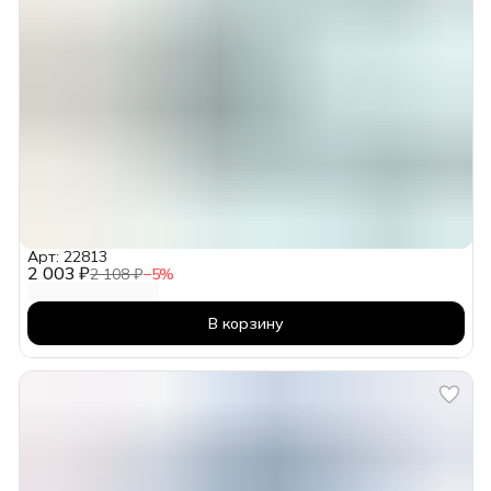
Арт: 22813
2 003 ₽
2 108 ₽
−
5
%
В корзину