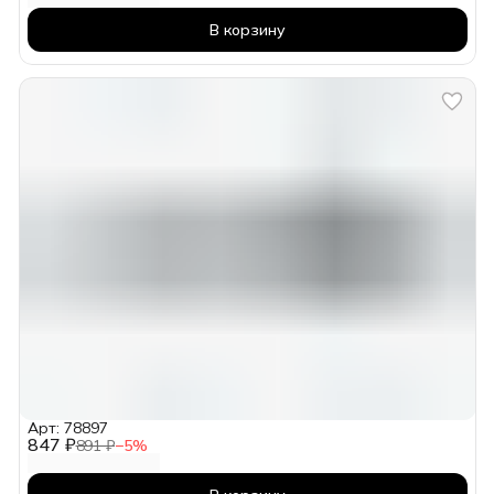
В корзину
Арт: 78897
847 ₽
891 ₽
−
5
%