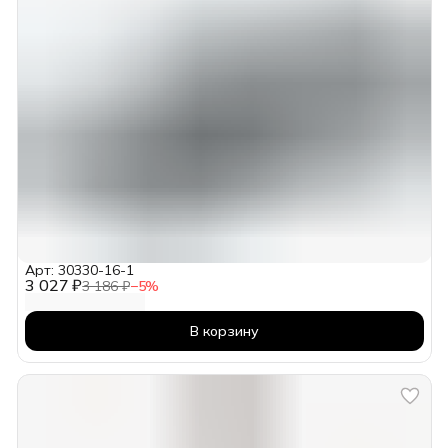
Арт: 30330-16-1
3 027 ₽
3 186 ₽
−
5
%
В корзину