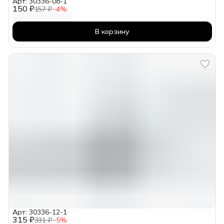
Арт: 30336-08-1
150 ₽
157 ₽
−
4
%
В корзину
Арт: 30336-12-1
315 ₽
331 ₽
−
5
%