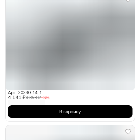
Арт: 30330-14-1
4 141 ₽
4 358 ₽
−
5
%
В корзину