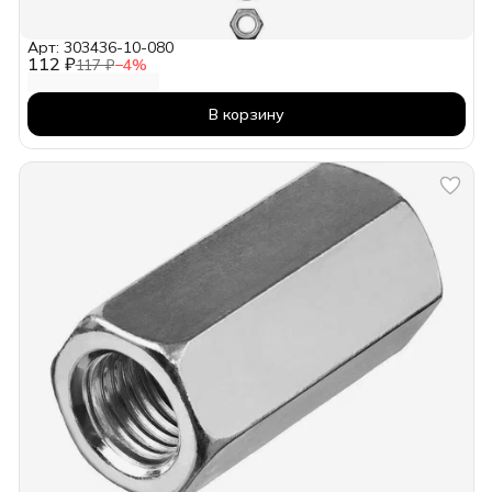
Арт: 303436-10-080
112 ₽
117 ₽
−
4
%
В корзину