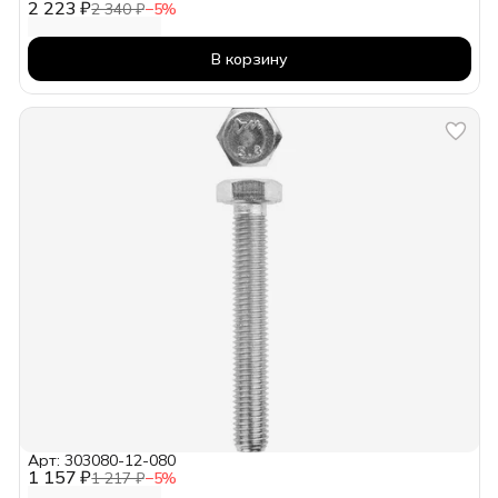
2 223 ₽
2 340 ₽
−
5
%
В корзину
Арт: 303080-12-080
1 157 ₽
1 217 ₽
−
5
%