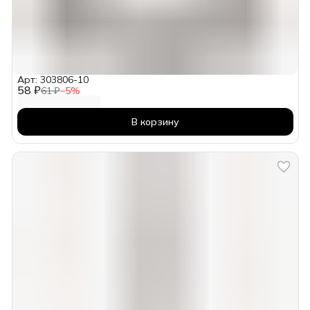
Арт: 303806-10
58 ₽
61 ₽
−
5
%
В корзину