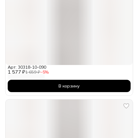
Арт: 30318-10-090
1 577 ₽
1 659 ₽
−
5
%
В корзину