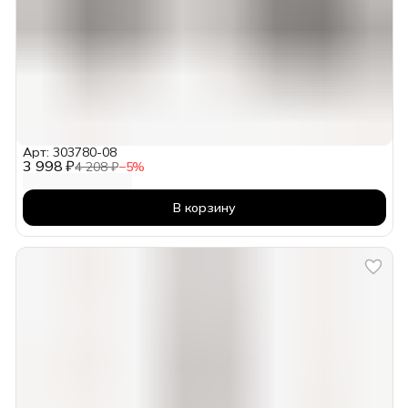
Арт: 303780-08
3 998 ₽
4 208 ₽
−
5
%
В корзину