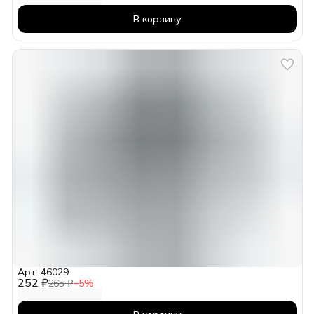
В корзину
Арт: 46029
252 ₽
265 ₽
−
5
%