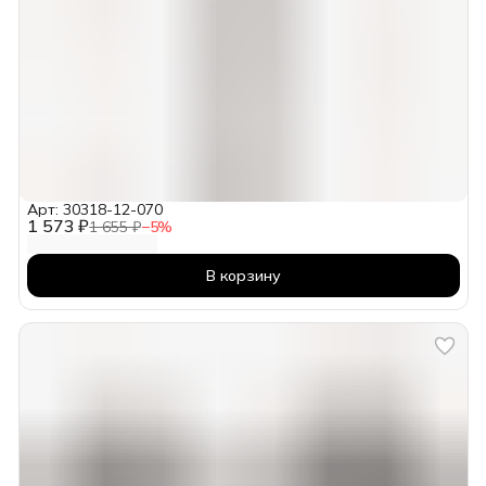
Арт: 30318-12-070
1 573 ₽
1 655 ₽
−
5
%
В корзину