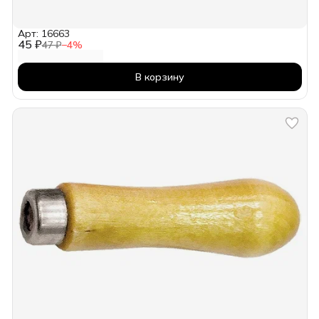
Арт: 16663
45 ₽
47 ₽
−
4
%
В корзину