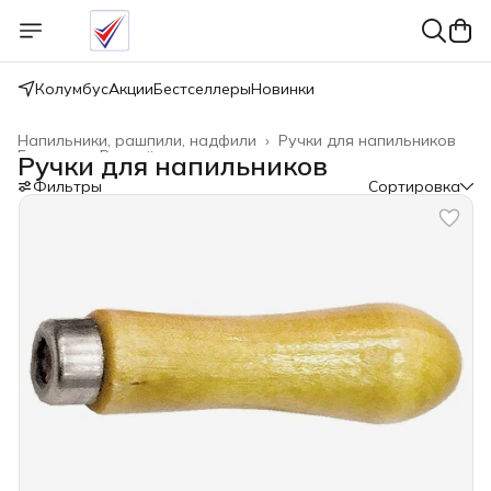
Колумбус
Акции
Бестселлеры
Новинки
Напильники, рашпили, надфили
›
Ручки для напильников
Главная
›
Ручной инструмент
›
Ручки для напильников
Фильтры
Сортировка