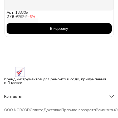
Арт: 188305
278 ₽
292 ₽
−
5
%
В корзину
бренд инструментов для ремонта и сада, придуманный
в Яндексе
Контакты
Адрес
г.Новосибирск улица Петухова, 51Бк16
ООО NORCOD
Оплата
Доставка
Правила возврата
Реквизиты
О
Телефон
8 (913) 758-42-50
Режим работы