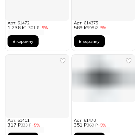
Арт: 61472
Арт: 614375
1 236 ₽
569 ₽
1 301 ₽
−
5
%
598 ₽
−
5
%
В корзину
В корзину
Арт: 61411
Арт: 61470
317 ₽
351 ₽
333 ₽
−
5
%
369 ₽
−
5
%