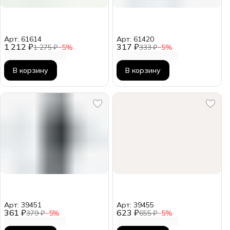
Арт: 61614
Арт: 61420
1 212 ₽
317 ₽
1 275 ₽
−
5
%
333 ₽
−
5
%
В корзину
В корзину
Арт: 39451
Арт: 39455
361 ₽
623 ₽
379 ₽
−
5
%
655 ₽
−
5
%