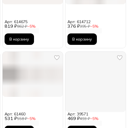
Арт: 614675
Арт: 614712
819 ₽
376 ₽
862 ₽
−
5
%
395 ₽
−
5
%
В корзину
В корзину
Арт: 61460
Арт: 39571
531 ₽
469 ₽
558 ₽
−
5
%
493 ₽
−
5
%