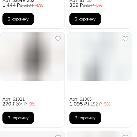
Арт: 39549_z02
Арт: 61415
1 444 ₽
309 ₽
1 519 ₽
−
5
%
325 ₽
−
5
%
В корзину
В корзину
Арт: 61321
Арт: 61305
270 ₽
1 095 ₽
284 ₽
−
5
%
1 152 ₽
−
5
%
В корзину
В корзину