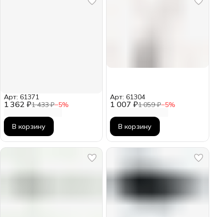
Арт: 61371
Арт: 61304
1 362 ₽
1 007 ₽
1 433 ₽
−
5
%
1 059 ₽
−
5
%
В корзину
В корзину