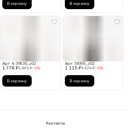
В корзину
В корзину
Арт: 4-39530_z02
Арт: 39355_z02
1 778 ₽
1 115 ₽
1 871 ₽
−
5
%
1 173 ₽
−
5
%
В корзину
В корзину
Контакты