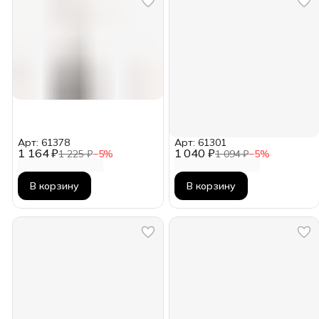
Арт: 61378
Арт: 61301
1 164 ₽
1 040 ₽
1 225 ₽
−
5
%
1 094 ₽
−
5
%
В корзину
В корзину