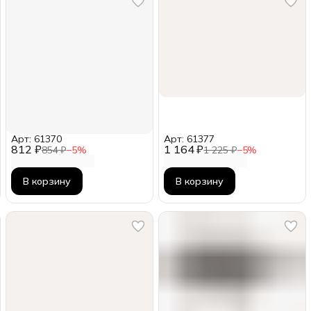
Арт: 61370
Арт: 61377
812 ₽
1 164 ₽
854 ₽
−
5
%
1 225 ₽
−
5
%
В корзину
В корзину