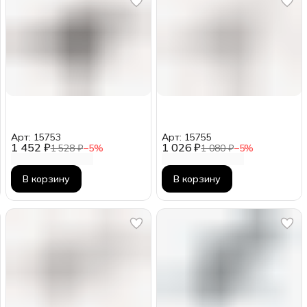
Арт: 15753
Арт: 15755
1 452 ₽
1 026 ₽
1 528 ₽
−
5
%
1 080 ₽
−
5
%
В корзину
В корзину