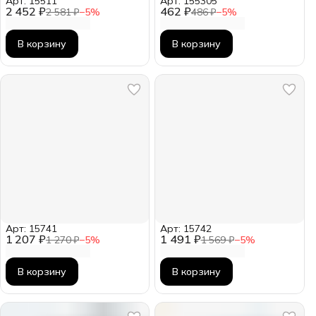
Арт: 15511
Арт: 155305
2 452 ₽
462 ₽
2 581 ₽
−
5
%
486 ₽
−
5
%
В корзину
В корзину
Арт: 15741
Арт: 15742
1 207 ₽
1 491 ₽
1 270 ₽
−
5
%
1 569 ₽
−
5
%
В корзину
В корзину