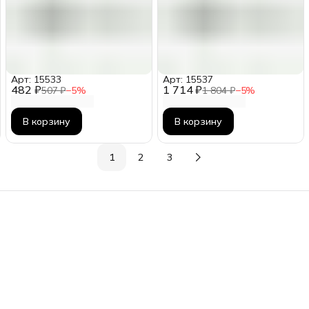
Арт: 15533
Арт: 15537
482 ₽
1 714 ₽
507 ₽
−
5
%
1 804 ₽
−
5
%
В корзину
В корзину
1
2
3