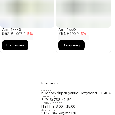
Арт: 15536
Арт: 15534
957 ₽
751 ₽
1 007 ₽
−
5
%
790 ₽
−
5
%
В корзину
В корзину
Контакты
Адрес
г.Новосибирск улица Петухова, 51Бк16
Телефон
8 (913) 758-42-50
Режим работы
Пн-Птн, 8.00 - 15.00
Эл. почта
9137584250@mail.ru