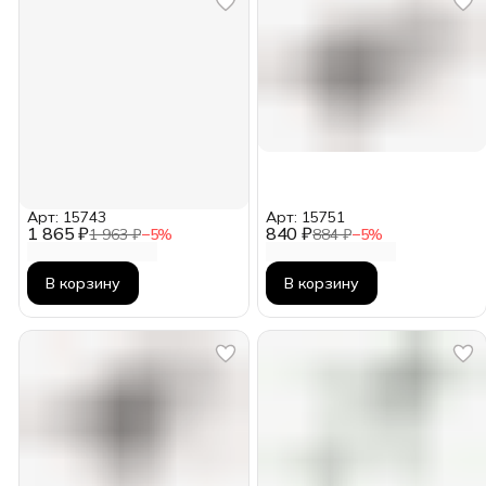
Арт: 15743
Арт: 15751
1 865 ₽
840 ₽
1 963 ₽
−
5
%
884 ₽
−
5
%
В корзину
В корзину