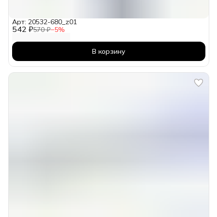
Арт: 20532-680_z01
542 ₽
570 ₽
−
5
%
В корзину