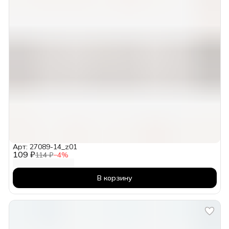
Арт: 27089-14_z01
109 ₽
114 ₽
−
4
%
В корзину