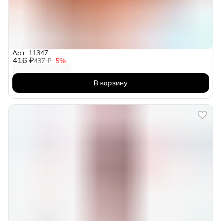
Арт: 11347
416 ₽
437 ₽
−
5
%
В корзину