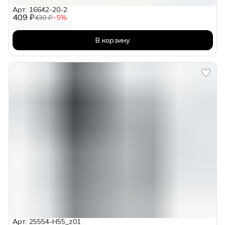
Арт: 16642-20-2
409 ₽
430 ₽
−
5
%
В корзину
Арт: 25554-H55_z01