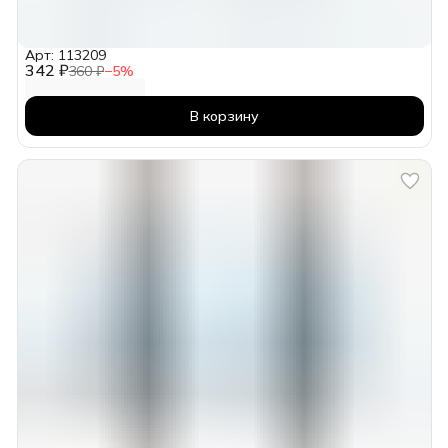
Арт: 113209
342 ₽
360 ₽
−
5
%
В корзину