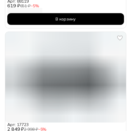
Арт: 88119
619 ₽
651 ₽
−
5
%
В корзину
Арт: 17723
2 849 ₽
2 998 ₽
−
5
%