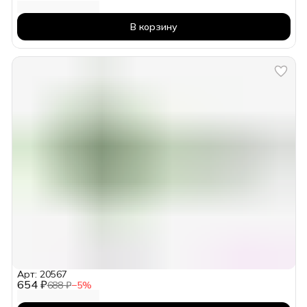
В корзину
Арт: 20567
654 ₽
688 ₽
−
5
%