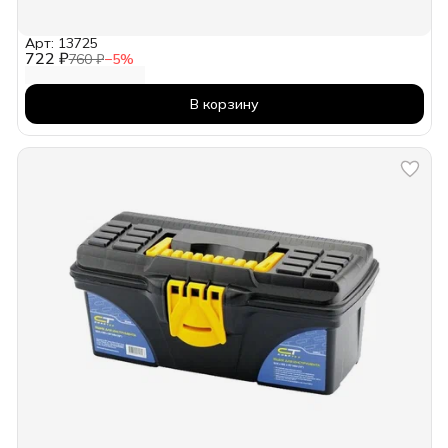
Арт: 13725
722 ₽
760 ₽
−
5
%
В корзину