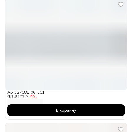
Арт: 27081-06_z01
98 ₽
103 ₽
−
5
%
В корзину