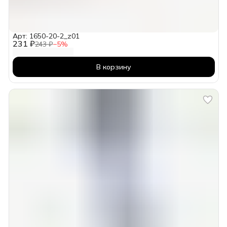
Арт: 1650-20-2_z01
231 ₽
243 ₽
−
5
%
В корзину