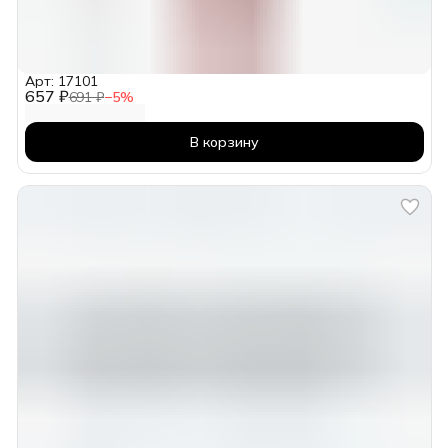
Арт: 17101
657 ₽
691 ₽
−
5
%
В корзину