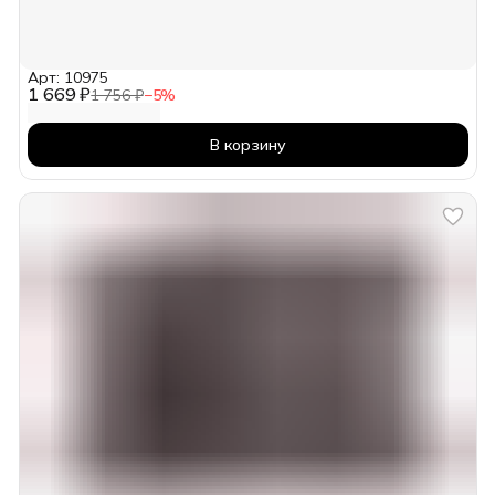
Арт: 10975
1 669 ₽
1 756 ₽
−
5
%
В корзину