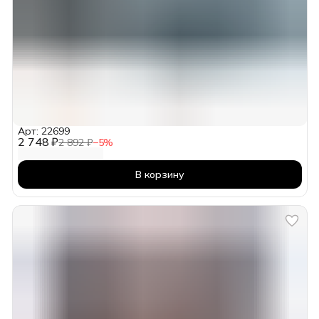
Арт: 22699
2 748 ₽
2 892 ₽
−
5
%
В корзину