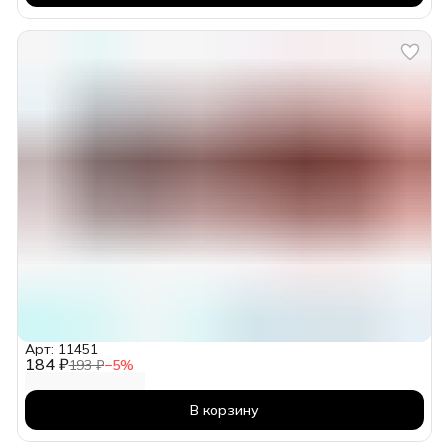
Арт: 11451
184 ₽
193 ₽
−
5
%
В корзину