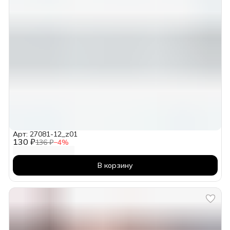
Арт: 27081-12_z01
130 ₽
136 ₽
−
4
%
В корзину