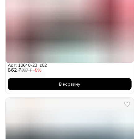
Арт: 18640-23_z02
862 ₽
907 ₽
−
5
%
В корзину