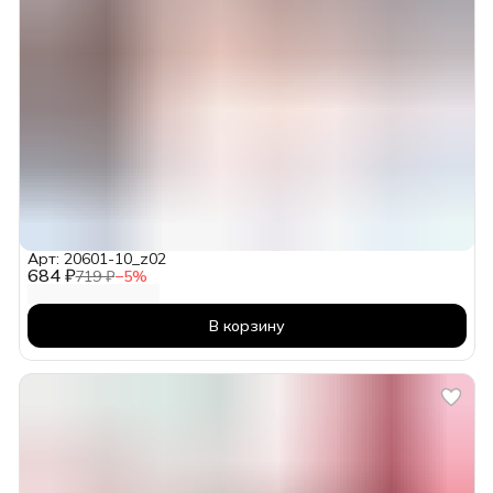
Арт: 20601-10_z02
684 ₽
719 ₽
−
5
%
В корзину