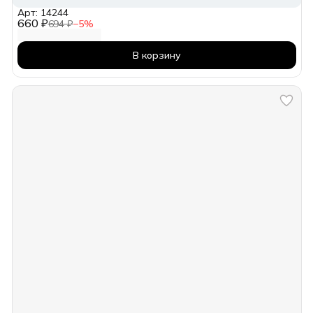
Арт: 14244
660 ₽
694 ₽
−
5
%
В корзину