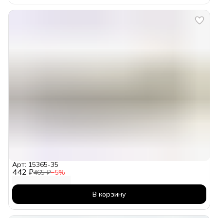
Арт: 15365-35
442 ₽
465 ₽
−
5
%
В корзину