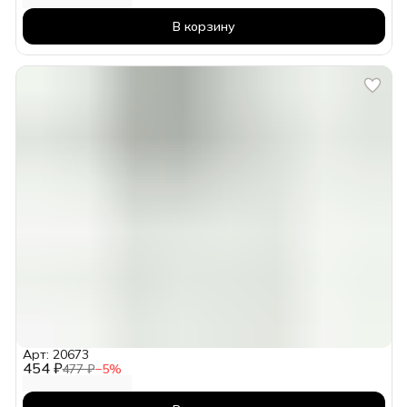
В корзину
Арт: 20673
454 ₽
477 ₽
−
5
%