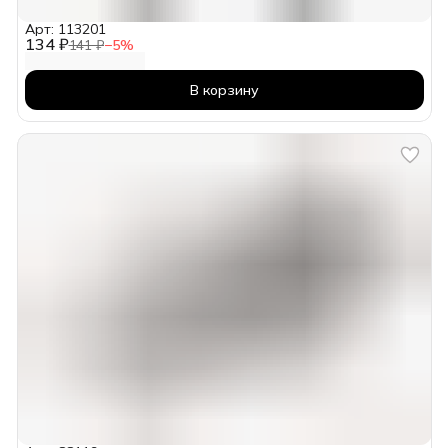
Арт: 113201
134 ₽
141 ₽
−
5
%
В корзину