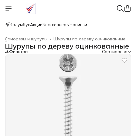
Колумбус
Акции
Бестселлеры
Новинки
Саморезы и шурупы
›
Шурупы по дереву оцинкованные
Главная
›
Крепёжные изделия
›
Шурупы по дереву оцинкованные
Фильтры
Сортировка