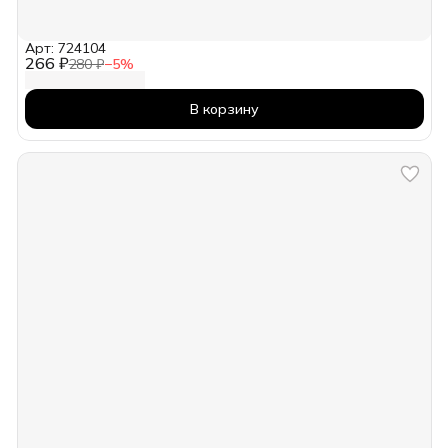
Арт: 724104
266 ₽
280 ₽
−
5
%
В корзину