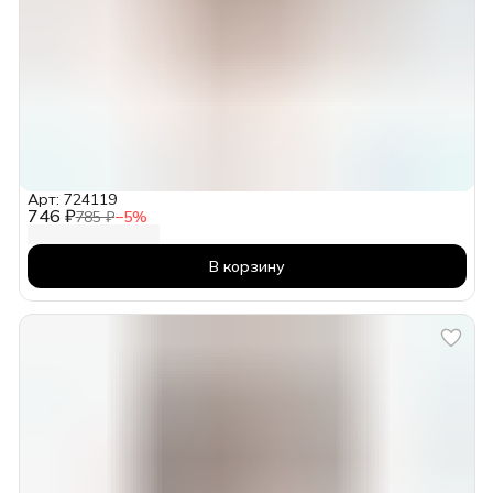
Арт: 724119
746 ₽
785 ₽
−
5
%
В корзину