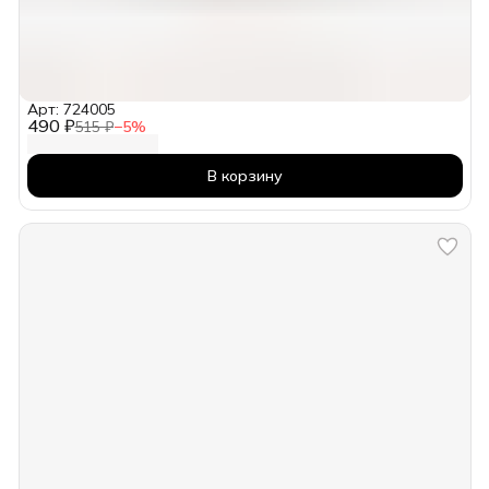
Арт: 724005
490 ₽
515 ₽
−
5
%
В корзину