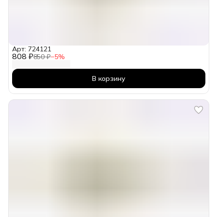
Арт: 724121
808 ₽
850 ₽
−
5
%
В корзину