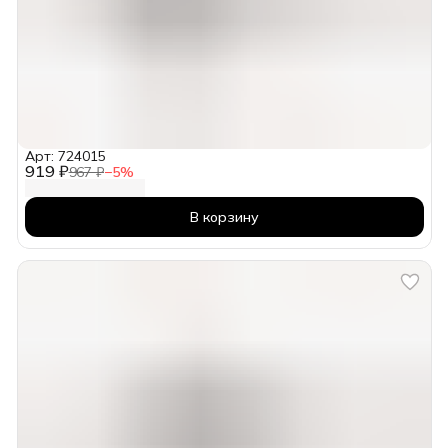
Арт: 724015
919 ₽
967 ₽
−
5
%
В корзину