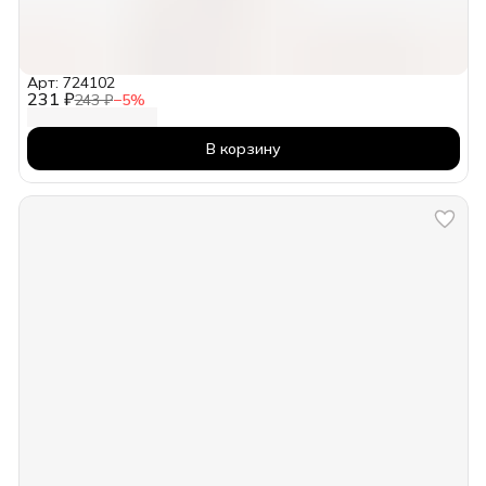
Арт: 724102
231 ₽
243 ₽
−
5
%
В корзину