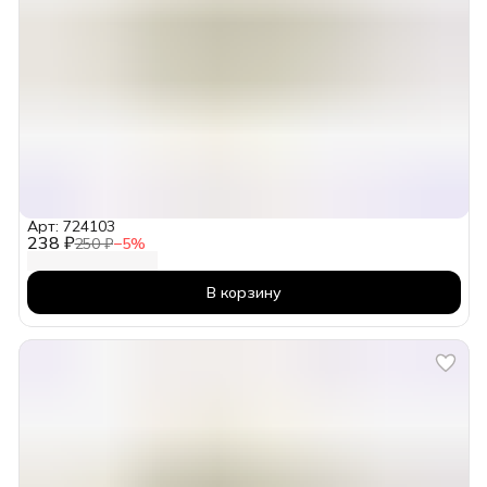
Арт: 724103
238 ₽
250 ₽
−
5
%
В корзину