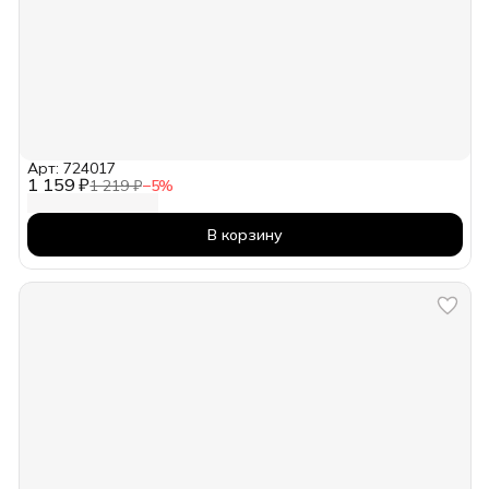
Арт: 724017
1 159 ₽
1 219 ₽
−
5
%
В корзину