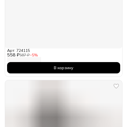
Арт: 724115
558 ₽
587 ₽
−
5
%
В корзину