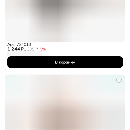
Арт: 724018
1 244 ₽
1 309 ₽
−
5
%
В корзину