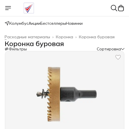
Колумбус
Акции
Бестселлеры
Новинки
Расходные материалы
›
Коронка
›
Коронка буровая
Главная
›
Коронка буровая
Фильтры
Сортировка