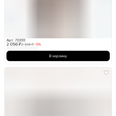
Арт: 70393
2 056 ₽
2 164 ₽
−
5
%
В корзину