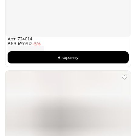
Арт: 724014
863 ₽
908 ₽
−
5
%
В корзину