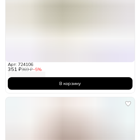
Арт: 724106
351 ₽
369 ₽
−
5
%
В корзину