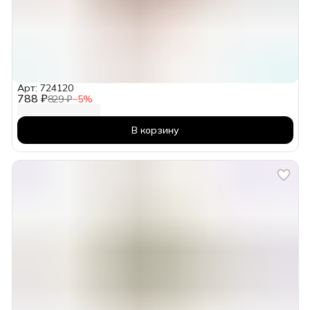
Арт: 724120
788 ₽
829 ₽
−
5
%
В корзину