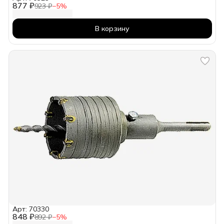
877 ₽
923 ₽
−
5
%
В корзину
Арт: 70330
848 ₽
892 ₽
−
5
%