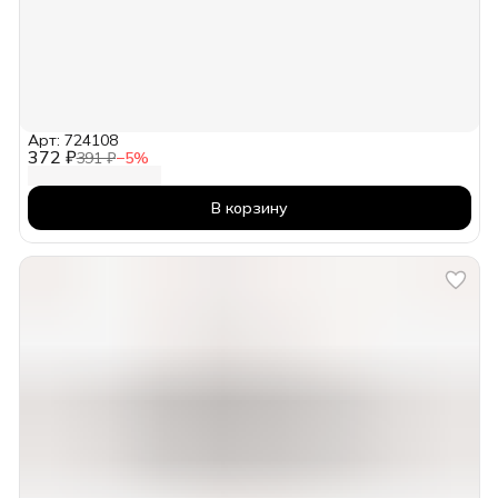
Арт: 724108
372 ₽
391 ₽
−
5
%
В корзину