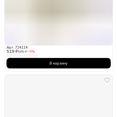
Арт: 724114
519 ₽
546 ₽
−
5
%
В корзину