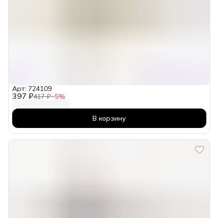
Арт: 724109
397 ₽
417 ₽
−
5
%
В корзину