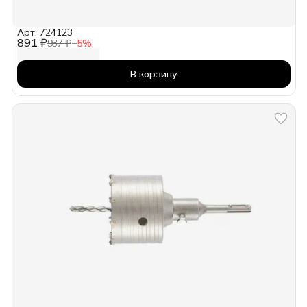
Арт: 724123
891 ₽
937 ₽
−
5
%
В корзину