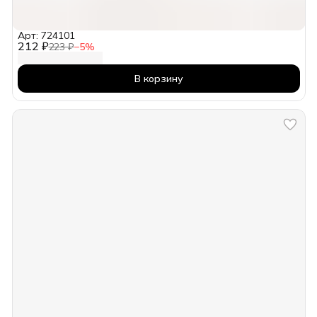
Арт: 724101
212 ₽
223 ₽
−
5
%
В корзину