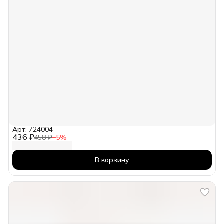
Арт: 724004
436 ₽
458 ₽
−
5
%
В корзину