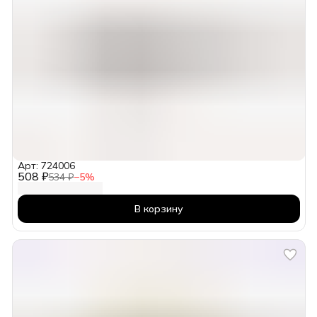
Арт: 724006
508 ₽
534 ₽
−
5
%
В корзину