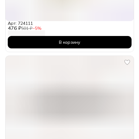
Арт: 724111
476 ₽
501 ₽
−
5
%
В корзину