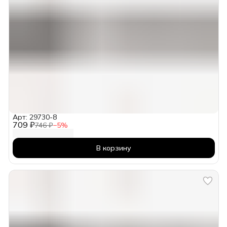
Арт: 29730-8
709 ₽
746 ₽
−
5
%
В корзину