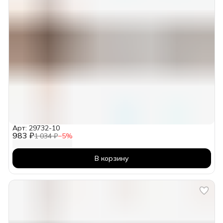
Арт: 29732-10
983 ₽
1 034 ₽
−
5
%
В корзину