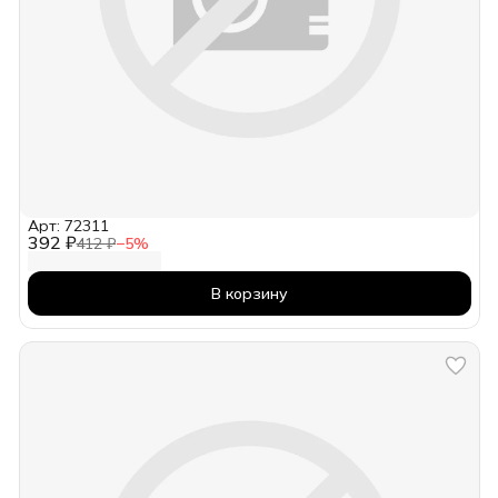
Арт: 72311
392 ₽
412 ₽
−
5
%
В корзину