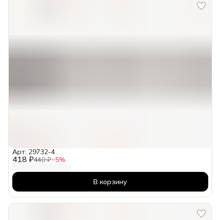
Арт: 29732-4
418 ₽
440 ₽
−
5
%
В корзину