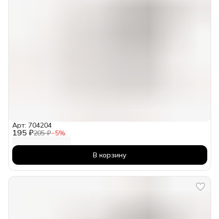
Арт: 704204
195 ₽
205 ₽
−
5
%
В корзину