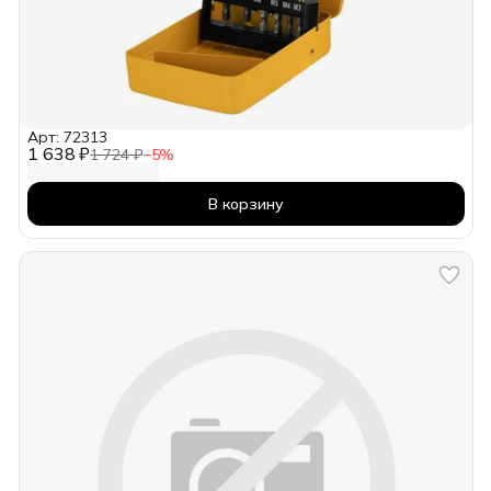
Арт: 72313
1 638 ₽
1 724 ₽
−
5
%
В корзину