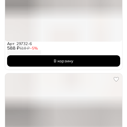
Арт: 29732-6
588 ₽
618 ₽
−
5
%
В корзину