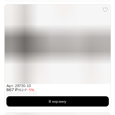
Арт: 29730-10
867 ₽
912 ₽
−
5
%
В корзину