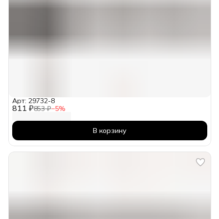
Арт: 29732-8
811 ₽
853 ₽
−
5
%
В корзину