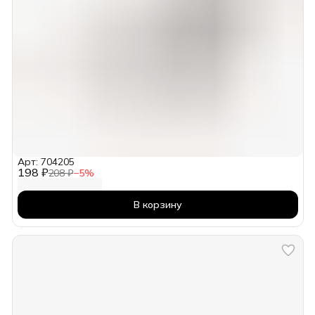
Арт: 704205
198 ₽
208 ₽
−
5
%
В корзину