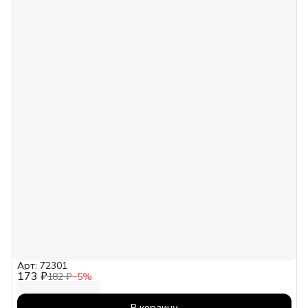
Арт: 72301
173 ₽
182 ₽
−
5
%
В корзину