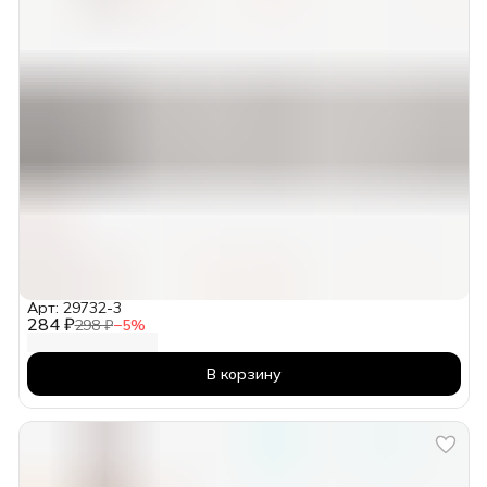
Арт: 29732-3
284 ₽
298 ₽
−
5
%
В корзину