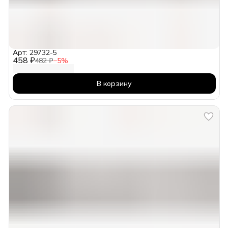
Арт: 29732-5
458 ₽
482 ₽
−
5
%
В корзину