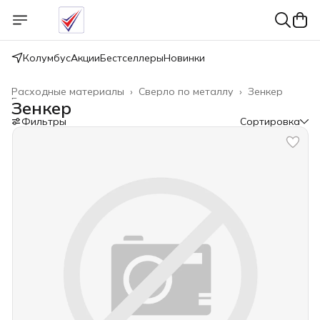
Колумбус
Акции
Бестселлеры
Новинки
Расходные материалы
›
Сверло по металлу
›
Зенкер
Главная
›
Зенкер
Фильтры
Сортировка