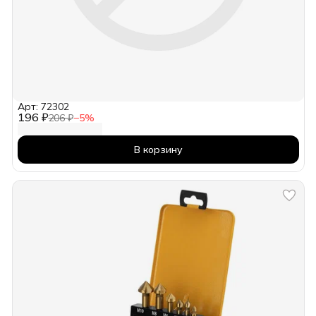
Арт: 72302
196 ₽
206 ₽
−
5
%
В корзину