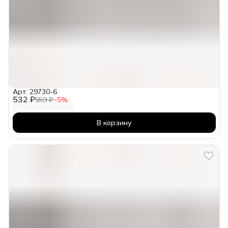
Арт: 29730-6
532 ₽
559 ₽
−
5
%
В корзину