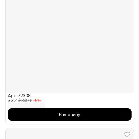
Арт: 72308
332 ₽
349 ₽
−
5
%
В корзину