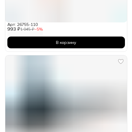
Арт: 26755-110
993 ₽
1 045 ₽
−
5
%
В корзину