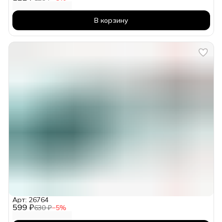
В корзину
Арт: 26764
599 ₽
630 ₽
−
5
%