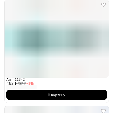
Арт: 11342
463 ₽
487 ₽
−
5
%
В корзину