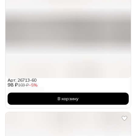
Арт: 26713-60
98 ₽
103 ₽
−
5
%
В корзину