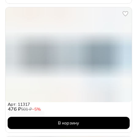
Арт: 11317
476 ₽
501 ₽
−
5
%
В корзину