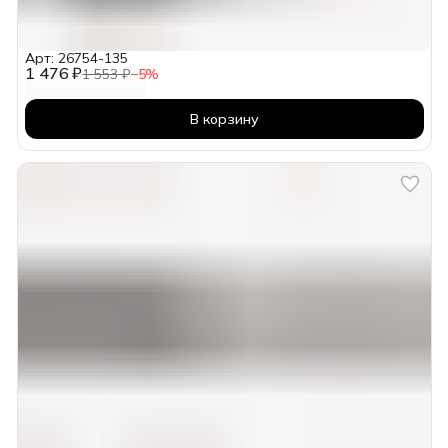
Арт: 26754-135
1 476 ₽
1 553 ₽
−
5
%
В корзину