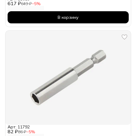
617 ₽
649 ₽
−
5
%
В корзину
Арт: 11792
82 ₽
86 ₽
−
5
%