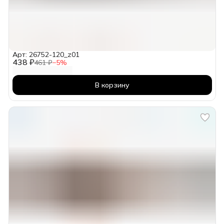
Арт: 26752-120_z01
438 ₽
461 ₽
−
5
%
В корзину