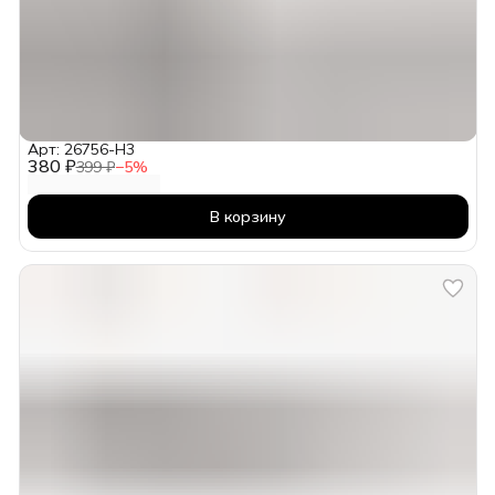
Арт: 26756-H3
380 ₽
399 ₽
−
5
%
В корзину