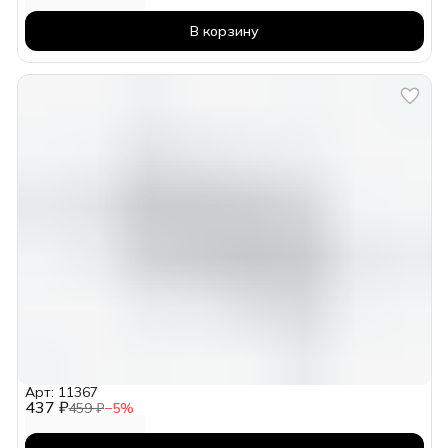
В корзину
Арт: 11367
437 ₽
459 ₽
−
5
%