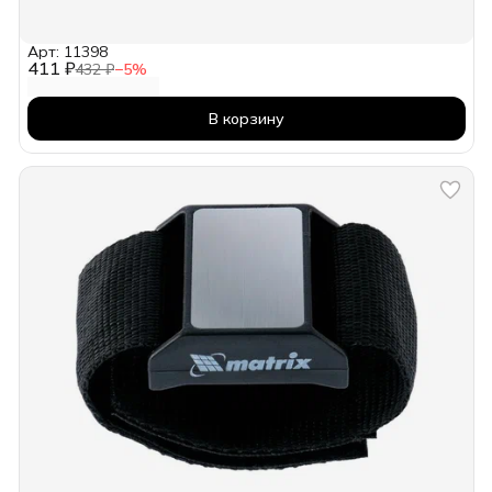
Арт: 11398
411 ₽
432 ₽
−
5
%
В корзину