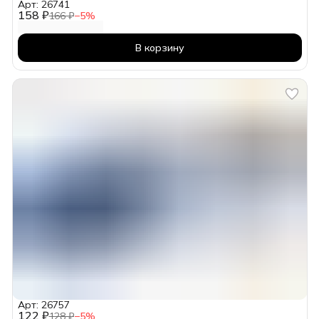
Арт: 26741
158 ₽
166 ₽
−
5
%
В корзину
Арт: 26757
122 ₽
128 ₽
−
5
%