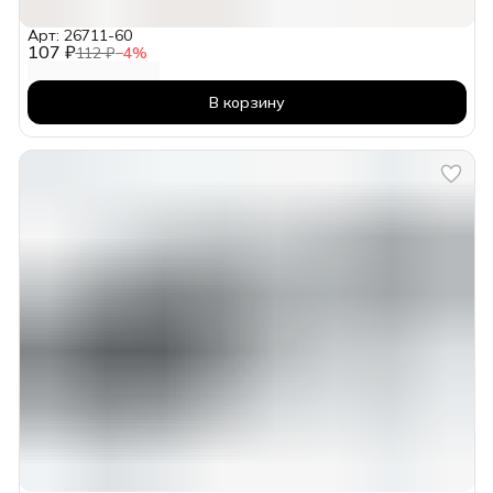
Арт: 26711-60
107 ₽
112 ₽
−
4
%
В корзину