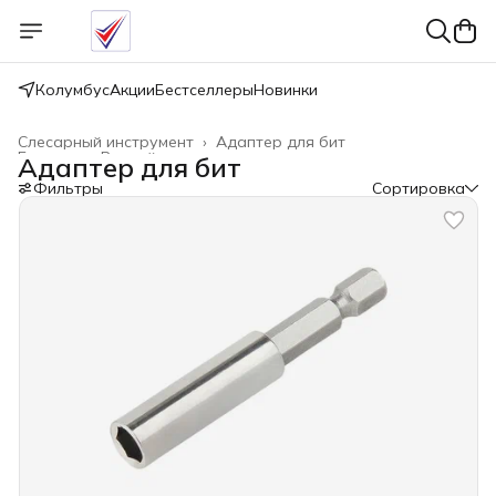
Колумбус
Акции
Бестселлеры
Новинки
Слесарный инструмент
›
Адаптер для бит
Главная
›
Ручной инструмент
›
Адаптер для бит
Фильтры
Сортировка