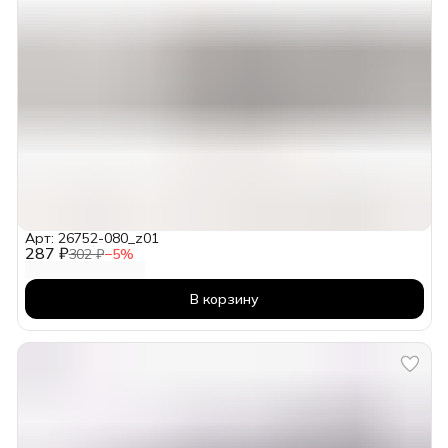
Арт: 26752-080_z01
287 ₽
302 ₽
−
5
%
В корзину