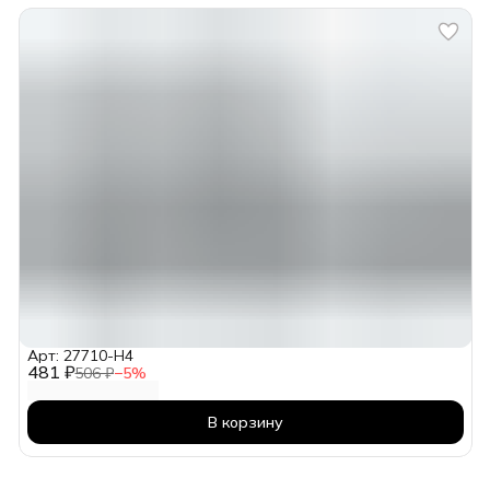
Арт: 27710-H4
481 ₽
506 ₽
−
5
%
В корзину