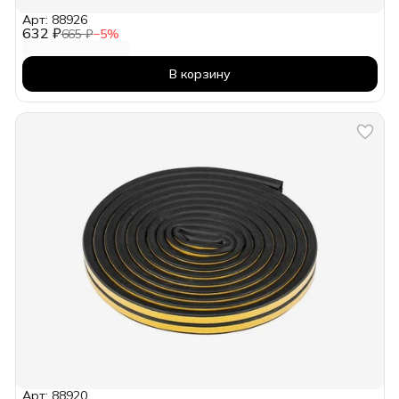
Арт: 88926
632 ₽
665 ₽
−
5
%
В корзину
Арт: 88920