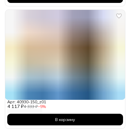
Арт: 40930-150_z01
4 117 ₽
4 333 ₽
−
5
%
В корзину