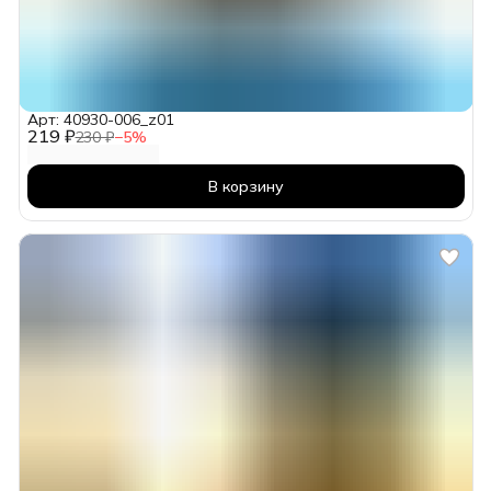
Арт: 40930-006_z01
219 ₽
230 ₽
−
5
%
В корзину