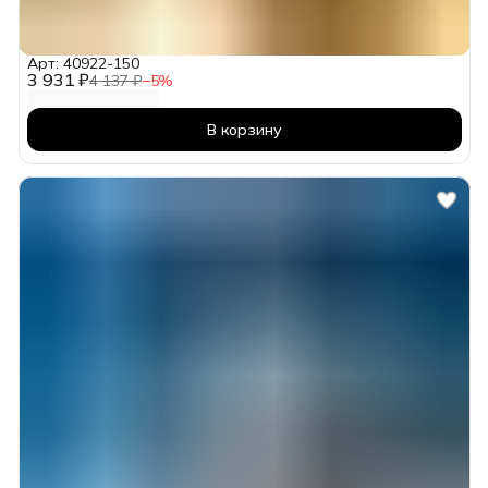
Арт: 40922-150
3 931 ₽
4 137 ₽
−
5
%
В корзину