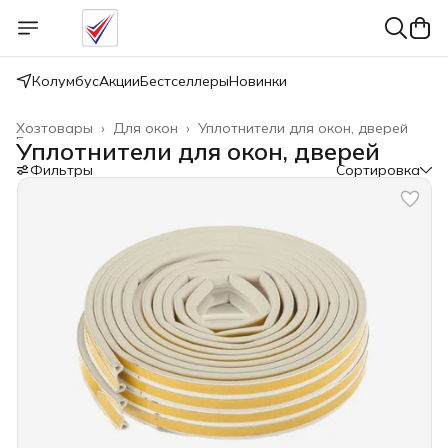
Колумбус
Акции
Бестселлеры
Новинки
Хозтовары
›
Для окон
›
Уплотнители для окон, дверей
Главная
›
Уплотнители для окон, дверей
Фильтры
Сортировка