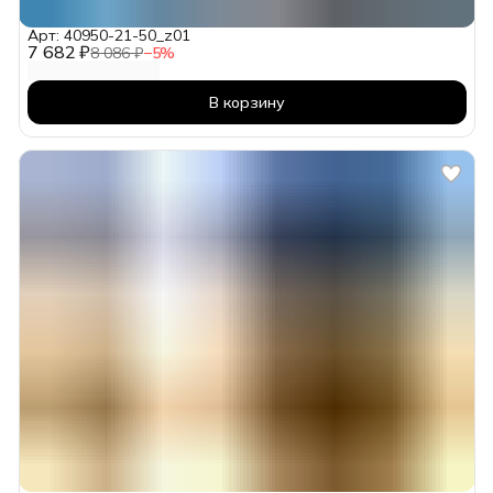
Арт: 40950-21-50_z01
7 682 ₽
8 086 ₽
−
5
%
В корзину