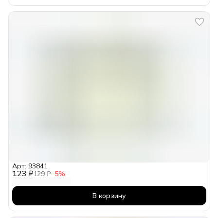
Арт: 93841
123 ₽
129 ₽
−
5
%
В корзину