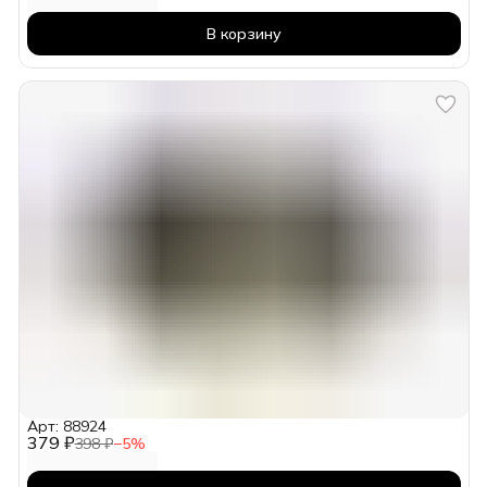
В корзину
Арт: 88924
379 ₽
398 ₽
−
5
%