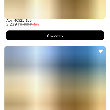
Арт: 40921-150
3 239 ₽
3 409 ₽
−
5
%
В корзину