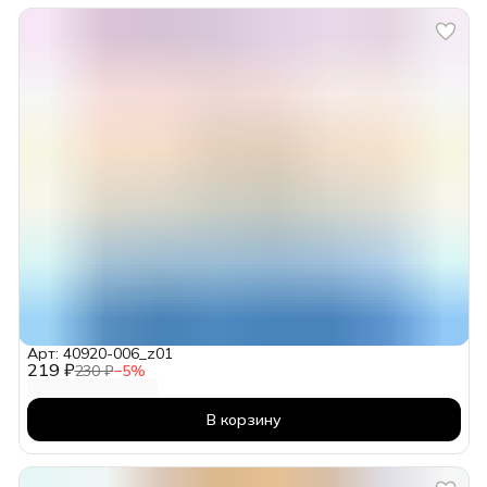
Арт: 40920-006_z01
219 ₽
230 ₽
−
5
%
В корзину