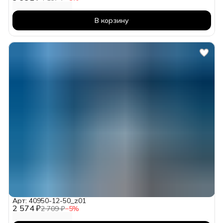
В корзину
Арт: 40950-12-50_z01
2 574 ₽
2 709 ₽
−
5
%