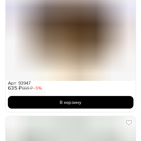
Арт: 93947
635 ₽
668 ₽
−
5
%
В корзину