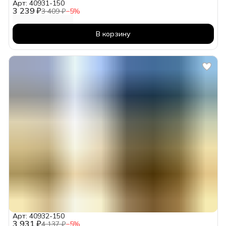
Арт: 40931-150
3 239 ₽
3 409 ₽
−
5
%
В корзину
Арт: 40932-150
3 931 ₽
4 137 ₽
−
5
%