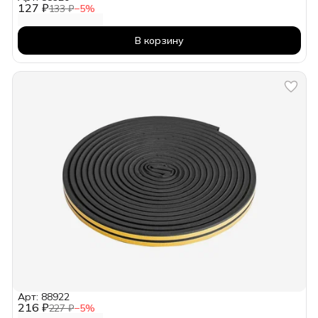
127 ₽
133 ₽
−
5
%
В корзину
Арт: 88922
216 ₽
227 ₽
−
5
%