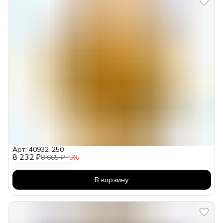
Арт: 40932-250
8 232 ₽
8 665 ₽
−
5
%
В корзину