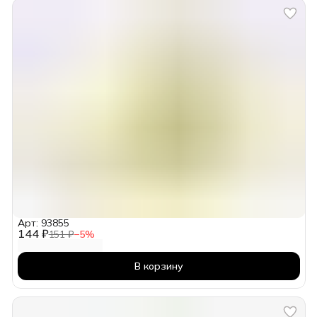
Арт: 93855
144 ₽
151 ₽
−
5
%
В корзину