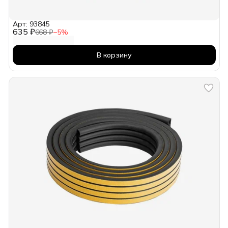
Арт: 93845
635 ₽
668 ₽
−
5
%
В корзину