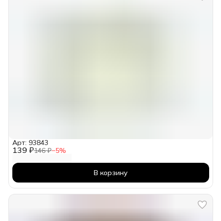
Арт: 93843
139 ₽
146 ₽
−
5
%
В корзину