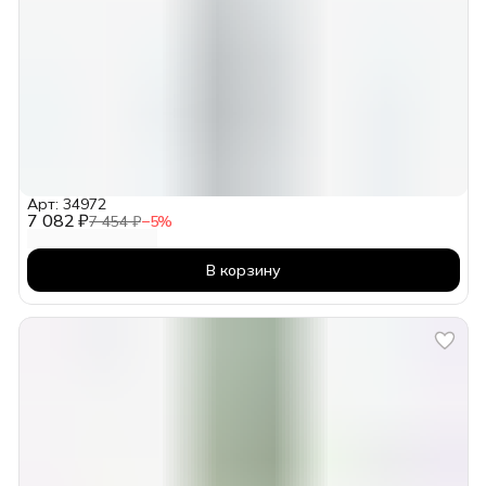
Арт: 34972
7 082 ₽
7 454 ₽
−
5
%
В корзину