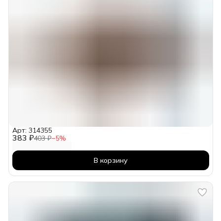
Арт: 314355
383 ₽
403 ₽
−
5
%
В корзину