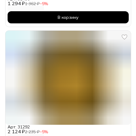
1 294 ₽
1 362 ₽
−
5
%
В корзину
Арт: 31292
2 124 ₽
2 235 ₽
−
5
%