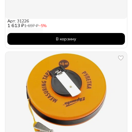
Арт: 31226
1 613 ₽
1 697 ₽
−
5
%
В корзину