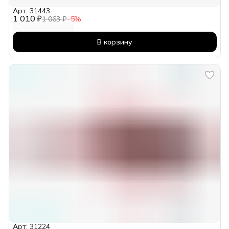
Арт: 31443
1 010 ₽
1 063 ₽
−
5
%
В корзину
Арт: 31224