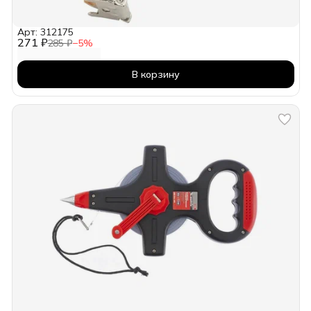
Арт: 312175
271 ₽
285 ₽
−
5
%
В корзину