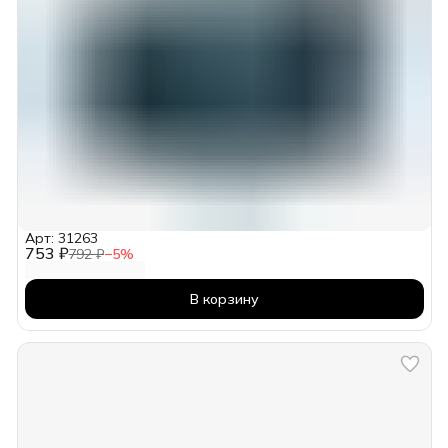
Арт: 31263
753 ₽
792 ₽
−
5
%
В корзину