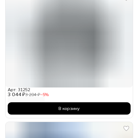
Арт: 31252
3 044 ₽
3 204 ₽
−
5
%
В корзину