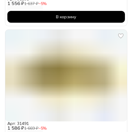
1 556 ₽
1 637 ₽
−
5
%
В корзину
Арт: 31491
1 586 ₽
1 669 ₽
−
5
%