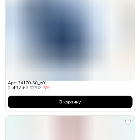
Арт: 34170-50_z01
2 497 ₽
2 628 ₽
−
5
%
В корзину