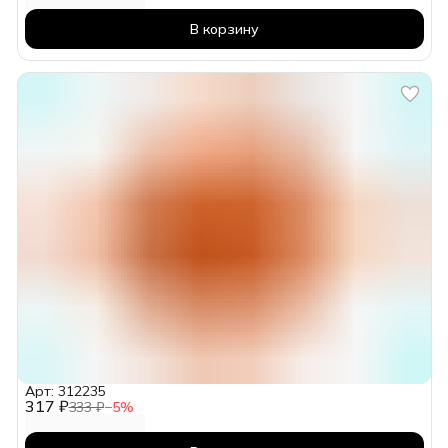
В корзину
Арт: 312235
317 ₽
333 ₽
−
5
%