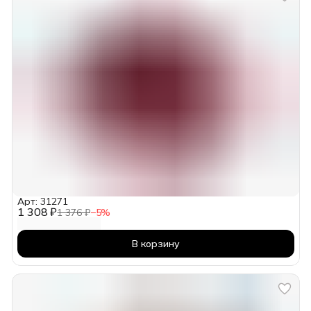
Арт: 31271
1 308 ₽
1 376 ₽
−
5
%
В корзину