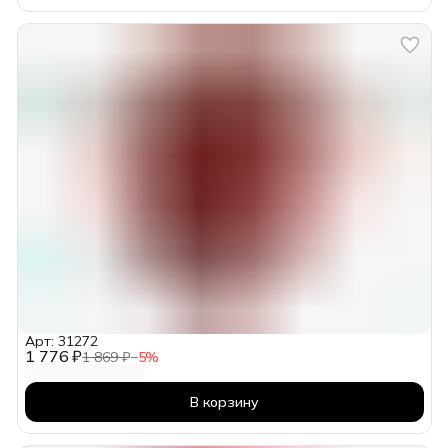
Арт: 31272
1 776 ₽
1 869 ₽
−
5
%
В корзину