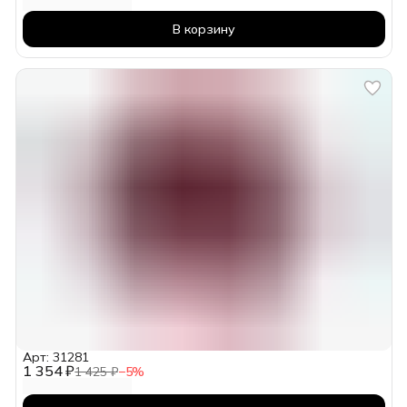
В корзину
Арт: 31281
1 354 ₽
1 425 ₽
−
5
%