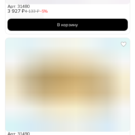
Арт: 31480
3 927 ₽
4 133 ₽
−
5
%
В корзину
Арт: 31490