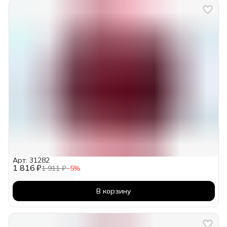
Арт: 31282
1 816 ₽
1 911 ₽
−
5
%
В корзину