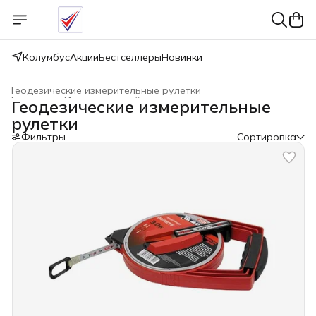
Колумбус
Акции
Бестселлеры
Новинки
Геодезические измерительные рулетки
Главная
›
Измерительный инструмент
›
Геодезические измерительные
рулетки
Фильтры
Сортировка