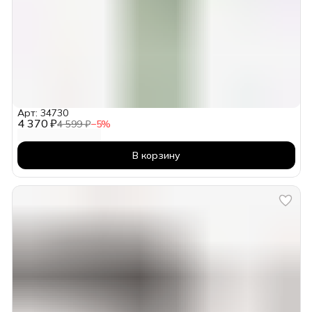
Арт: 34730
4 370 ₽
4 599 ₽
−
5
%
В корзину