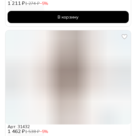
1 211 ₽
1 274 ₽
−
5
%
В корзину
Арт: 31432
1 462 ₽
1 538 ₽
−
5
%