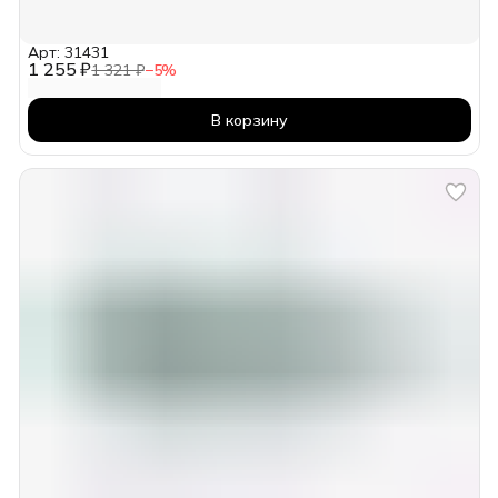
Арт: 31431
1 255 ₽
1 321 ₽
−
5
%
В корзину