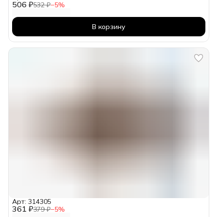
506 ₽
532 ₽
−
5
%
В корзину
Арт: 314305
361 ₽
379 ₽
−
5
%