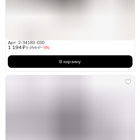
Арт: 2-34183-030
1 194 ₽
1 256 ₽
−
5
%
В корзину