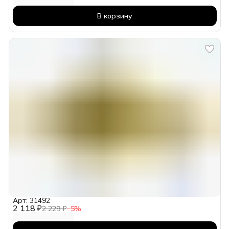
В корзину
Арт: 31492
2 118 ₽
2 229 ₽
−
5
%