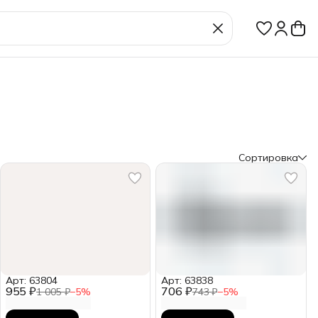
Сортировка
Арт: 63804
Арт: 63838
955 ₽
706 ₽
1 005 ₽
−
5
%
743 ₽
−
5
%