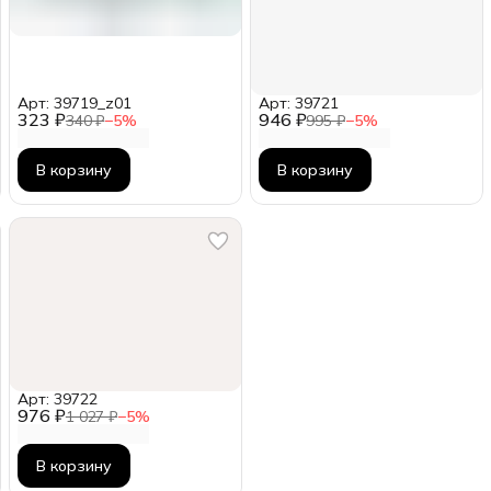
Арт: 39719_z01
Арт: 39721
323 ₽
946 ₽
340 ₽
−
5
%
995 ₽
−
5
%
В корзину
В корзину
Арт: 39722
976 ₽
1 027 ₽
−
5
%
В корзину