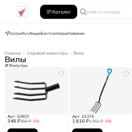
Каталог
Колумбус
Акции
Бестселлеры
Новинки
Главная
›
Садовый инвентарь
›
Вилы
Вилы
Фильтры
Арт: 63833
Арт: 61374
348 ₽
1 816 ₽
366 ₽
−
5
%
1 911 ₽
−
5
%