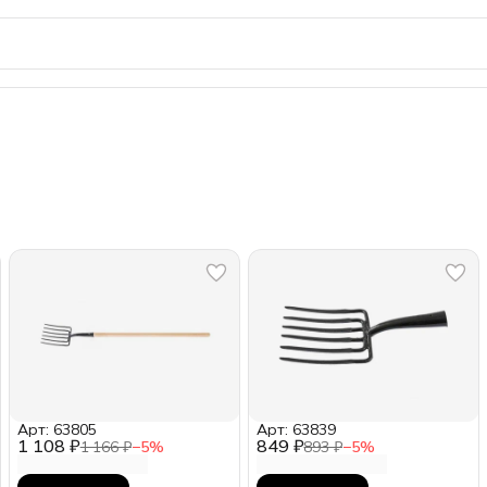
Арт: 63805
Арт: 63839
1 108 ₽
849 ₽
1 166 ₽
−
5
%
893 ₽
−
5
%