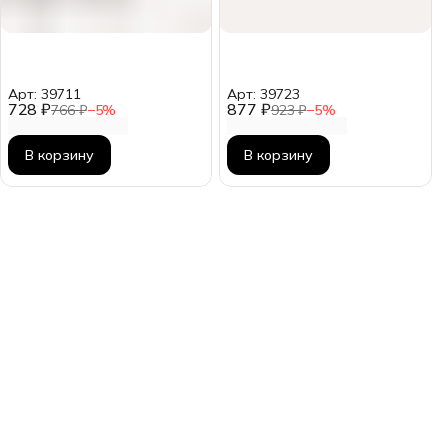
Арт: 39711
Арт: 39723
728 ₽
877 ₽
766 ₽
−
5
%
923 ₽
−
5
%
В корзину
В корзину