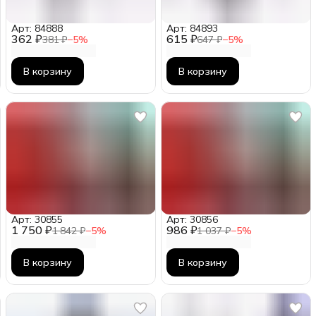
Арт: 84888
Арт: 84893
362 ₽
615 ₽
381 ₽
−
5
%
647 ₽
−
5
%
В корзину
В корзину
Арт: 30855
Арт: 30856
1 750 ₽
986 ₽
1 842 ₽
−
5
%
1 037 ₽
−
5
%
В корзину
В корзину