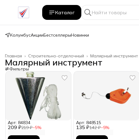
Каталог
Колумбус
Акции
Бестселлеры
Новинки
Главная
›
Строительно-отделочный
›
Малярный инструмент
Малярный инструмент
Фильтры
Арт: 84834
Арт: 848515
209 ₽
135 ₽
219 ₽
−
5
%
142 ₽
−
5
%