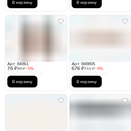
В корзину
В корзину
Арт: 84861
Арт: 848805
76 ₽
676 ₽
80 ₽
−
5
%
711 ₽
−
5
%
В корзину
В корзину