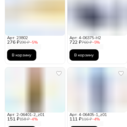
Арт: 23802
Арт: 4-06375-H2
276 ₽
722 ₽
290 ₽
−
5
%
760 ₽
−
5
%
В корзину
В корзину
Арт: 2-06401-2_z01
Арт: 4-06405-1_z01
151 ₽
111 ₽
158 ₽
−
4
%
116 ₽
−
4
%