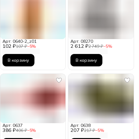
Арт: 0640-2_z01
Арт: 08270
102 ₽
2 612 ₽
107 ₽
−
5
%
2 749 ₽
−
5
%
В корзину
В корзину
Арт: 0637
Арт: 0638
386 ₽
207 ₽
406 ₽
−
5
%
217 ₽
−
5
%