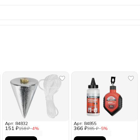
Арт: 84832
Арт: 84855
151 ₽
366 ₽
158 ₽
−
4
%
385 ₽
−
5
%