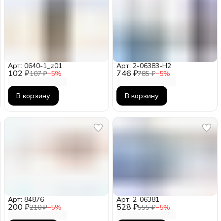
Арт: 0640-1_z01
Арт: 2-06383-H2
102 ₽
746 ₽
107 ₽
−
5
%
785 ₽
−
5
%
В корзину
В корзину
Арт: 84876
Арт: 2-06381
200 ₽
528 ₽
210 ₽
−
5
%
555 ₽
−
5
%