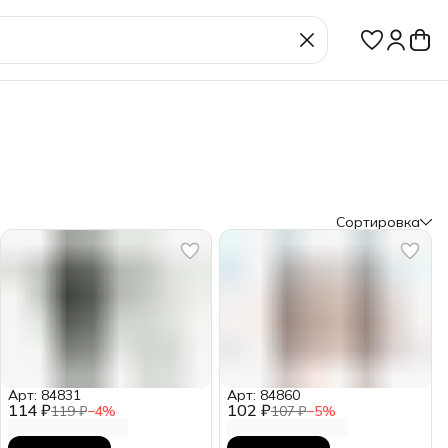
Сортировка
Арт: 84831
Арт: 84860
114 ₽
102 ₽
119 ₽
−
4
%
107 ₽
−
5
%