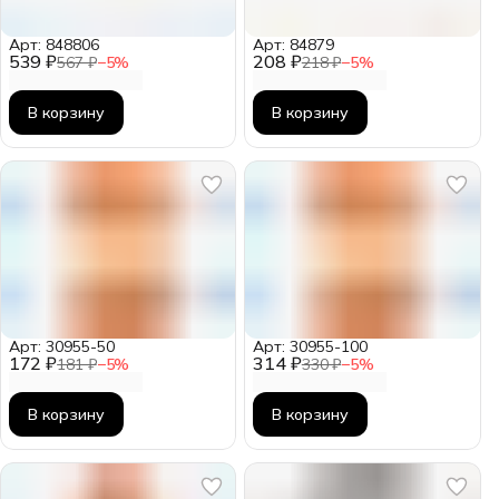
Арт: 848806
Арт: 84879
539 ₽
208 ₽
567 ₽
−
5
%
218 ₽
−
5
%
В корзину
В корзину
Арт: 30955-50
Арт: 30955-100
172 ₽
314 ₽
181 ₽
−
5
%
330 ₽
−
5
%
В корзину
В корзину