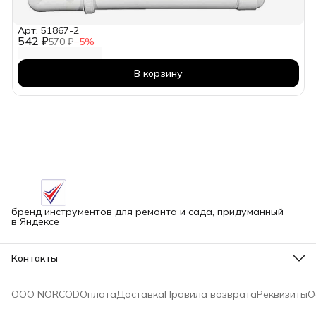
Арт: 51867-2
542 ₽
570 ₽
−
5
%
В корзину
бренд инструментов для ремонта и сада, придуманный
в Яндексе
Контакты
Адрес
г.Новосибирск улица Петухова, 51Бк16
ООО NORCOD
Оплата
Доставка
Правила возврата
Реквизиты
О
Телефон
8 (913) 758-42-50
Режим работы