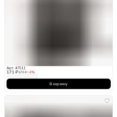
Арт: 47511
171 ₽
179 ₽
−
4
%
В корзину