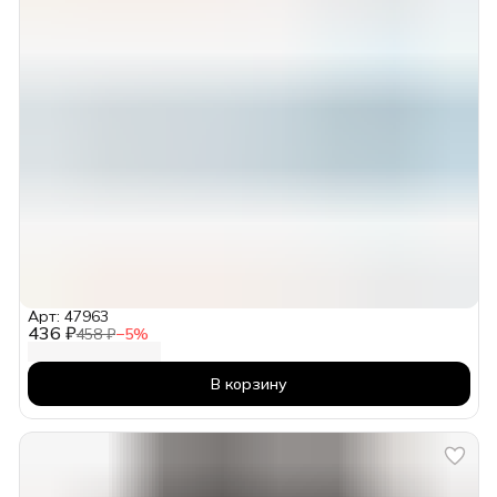
Арт: 47963
436 ₽
458 ₽
−
5
%
В корзину