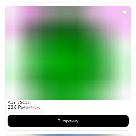
Арт: 79112
236 ₽
248 ₽
−
5
%
В корзину