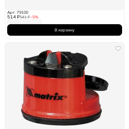
Арт: 79100
514 ₽
541 ₽
−
5
%
В корзину