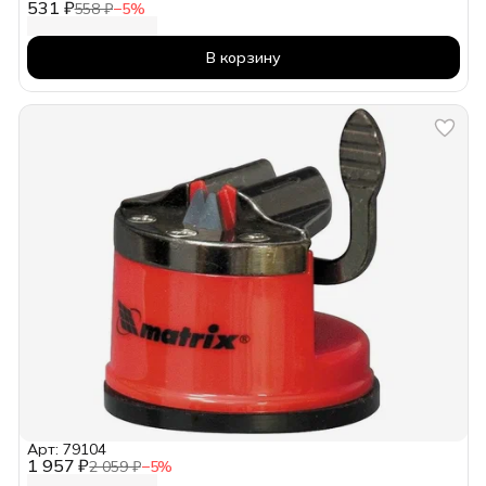
531 ₽
558 ₽
−
5
%
В корзину
Арт: 79104
1 957 ₽
2 059 ₽
−
5
%