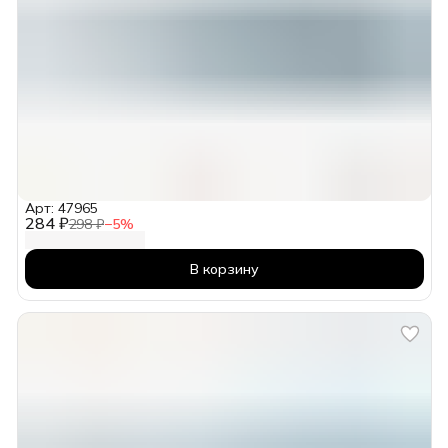
Арт: 47965
284 ₽
298 ₽
−
5
%
В корзину