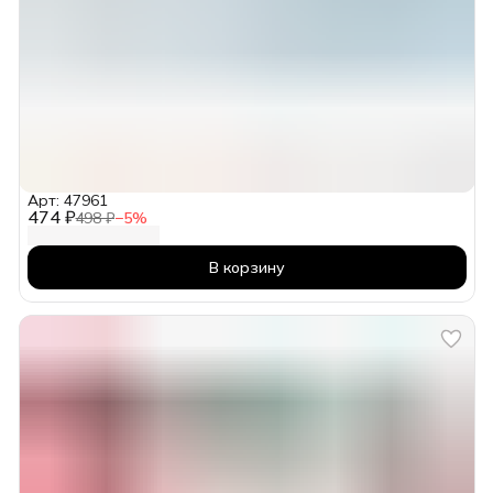
Арт: 47961
474 ₽
498 ₽
−
5
%
В корзину