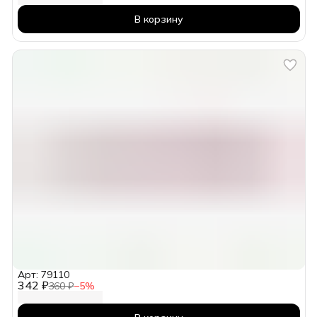
В корзину
Арт: 79110
342 ₽
360 ₽
−
5
%