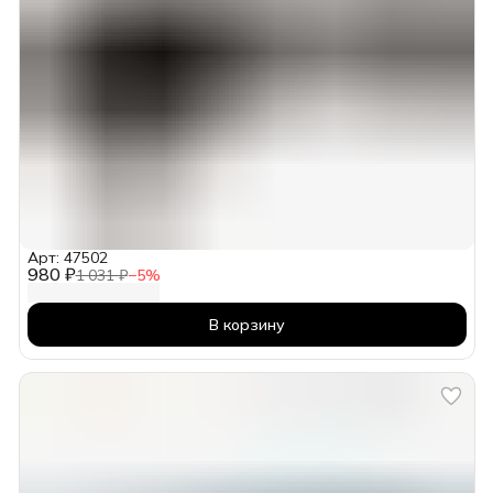
Арт: 47502
980 ₽
1 031 ₽
−
5
%
В корзину