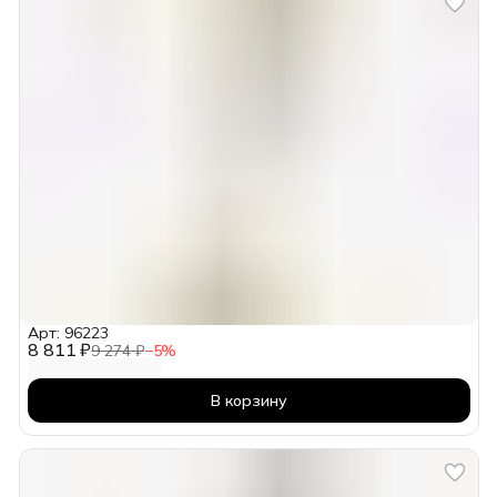
Арт: 96223
8 811 ₽
9 274 ₽
−
5
%
В корзину