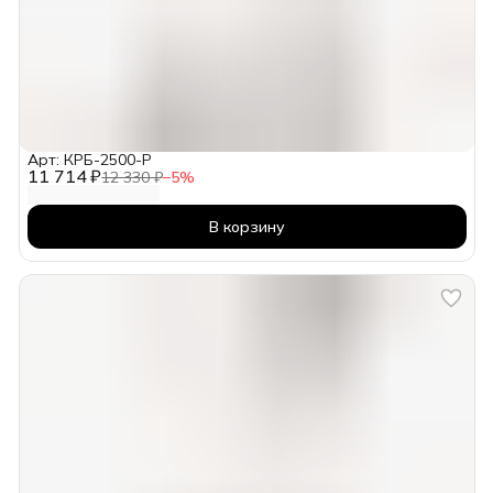
Арт: КРБ-2500-Р
11 714 ₽
12 330 ₽
−
5
%
В корзину