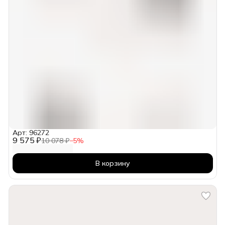
Арт: 96272
9 575 ₽
10 078 ₽
−
5
%
В корзину