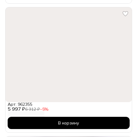
Арт: 962355
5 997 ₽
6 312 ₽
−
5
%
В корзину