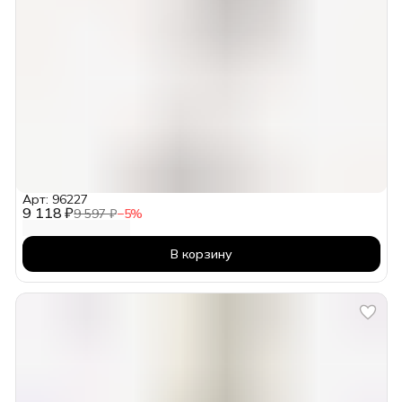
Арт: 96227
9 118 ₽
9 597 ₽
−
5
%
В корзину