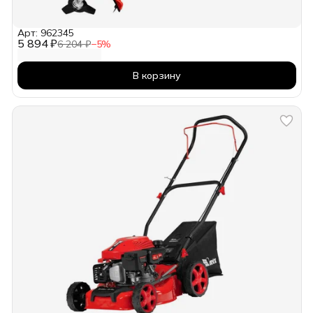
Арт: 962345
5 894 ₽
6 204 ₽
−
5
%
В корзину