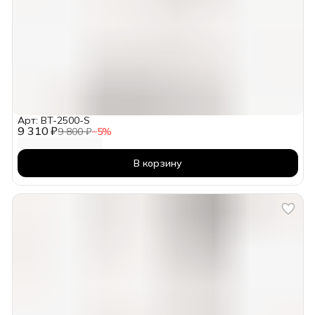
Арт: BT-2500-S
9 310 ₽
9 800 ₽
−
5
%
В корзину