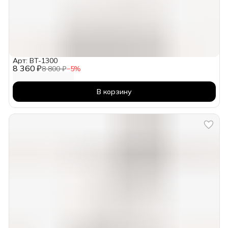
Арт: BT-1300
8 360 ₽
8 800 ₽
−
5
%
В корзину