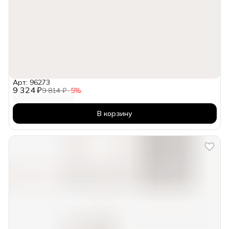
Арт: 96273
9 324 ₽
9 814 ₽
−
5
%
В корзину