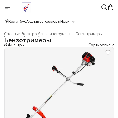
Колумбус
Акции
Бестселлеры
Новинки
Садовый Электро бензо инструмент
›
Бензотримеры
Главная
›
Садовый инвентарь
›
Бензотримеры
Фильтры
Сортировка