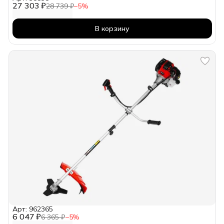
27 303 ₽
28 739 ₽
−
5
%
В корзину
Арт: 962365
6 047 ₽
6 365 ₽
−
5
%