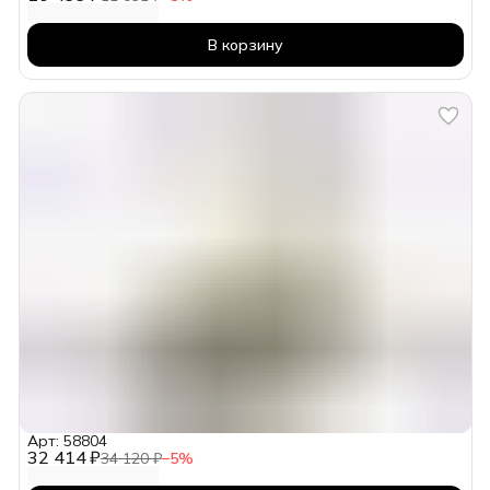
В корзину
Арт: 58804
32 414 ₽
34 120 ₽
−
5
%