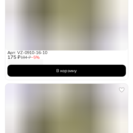
Арт: VZ-0910-16-10
175 ₽
184 ₽
−
5
%
В корзину