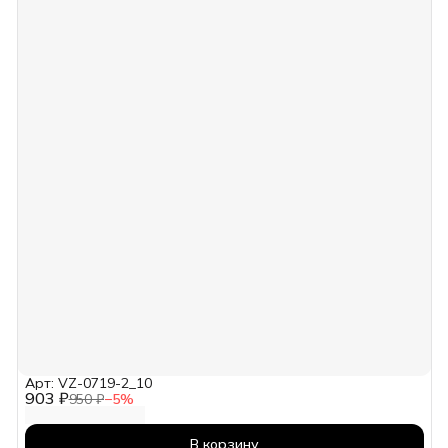
Арт: VZ-0719-2_10
903 ₽
950 ₽
−
5
%
В корзину