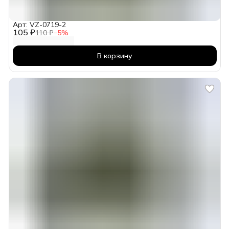
Арт: VZ-0719-2
105 ₽
110 ₽
−
5
%
В корзину