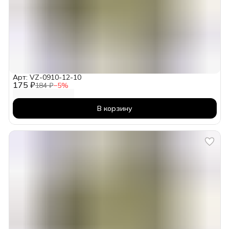
Арт: VZ-0910-12-10
175 ₽
184 ₽
−
5
%
В корзину