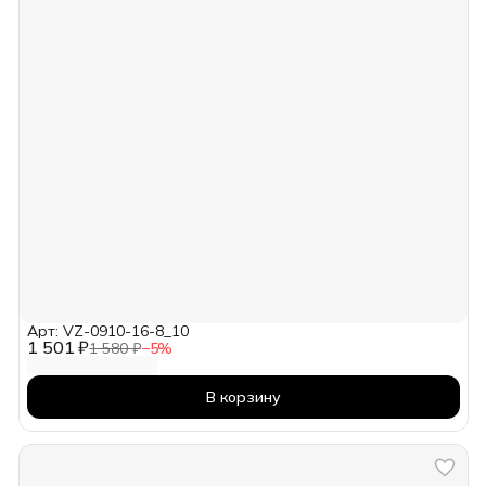
Арт: VZ-0910-16-8_10
1 501 ₽
1 580 ₽
−
5
%
В корзину