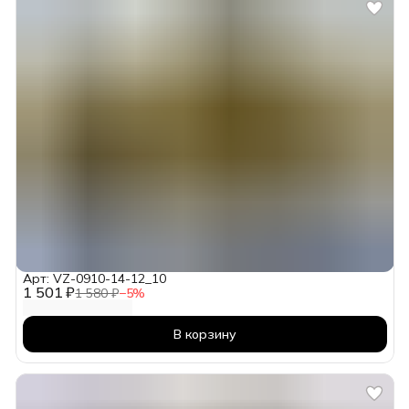
Арт: VZ-0910-14-12_10
1 501 ₽
1 580 ₽
−
5
%
В корзину