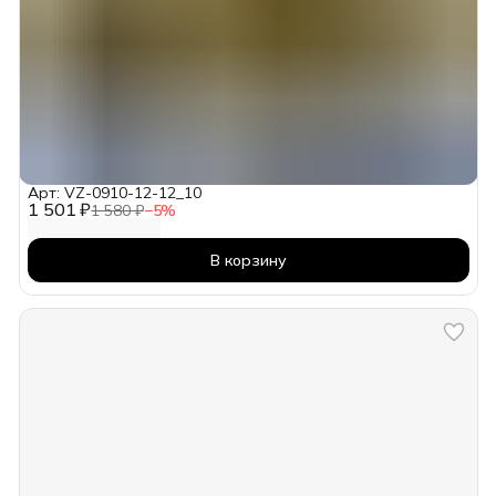
Арт: VZ-0910-12-12_10
1 501 ₽
1 580 ₽
−
5
%
В корзину