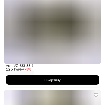
Арт: VZ-633-38-1
125 ₽
131 ₽
−
5
%
В корзину