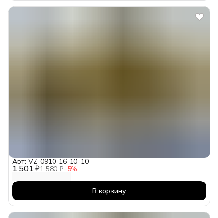
Арт: VZ-0910-16-10_10
1 501 ₽
1 580 ₽
−
5
%
В корзину