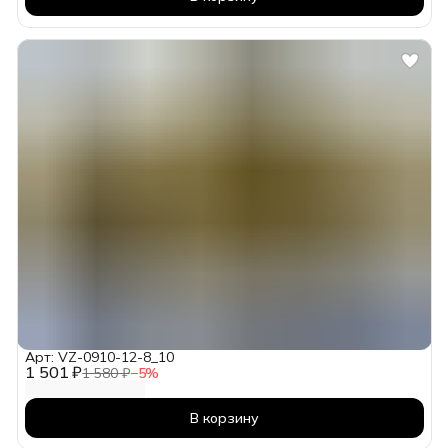
Арт: VZ-0910-12-8_10
1 501 ₽
1 580 ₽
−
5
%
В корзину