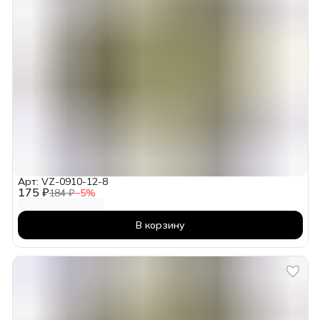
Арт: VZ-0910-12-8
175 ₽
184 ₽
−
5
%
В корзину