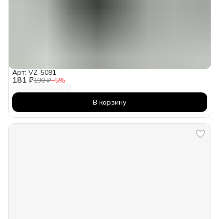
Арт: VZ-5091
181 ₽
190 ₽
−
5
%
В корзину