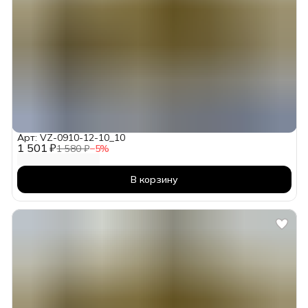
Арт: VZ-0910-12-10_10
1 501 ₽
1 580 ₽
−
5
%
В корзину