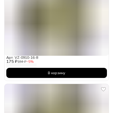
Арт: VZ-0910-16-8
175 ₽
184 ₽
−
5
%
В корзину