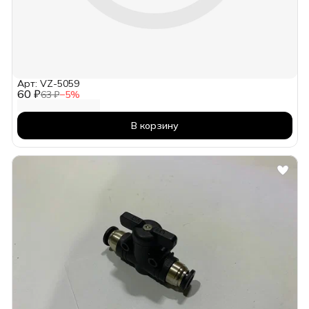
Арт: VZ-5059
60 ₽
63 ₽
−
5
%
В корзину