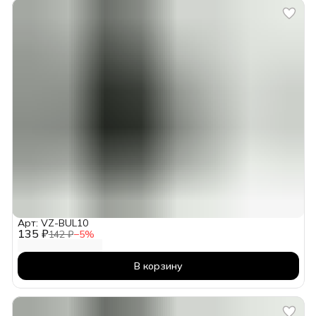
Арт: VZ-BUL10
135 ₽
142 ₽
−
5
%
В корзину