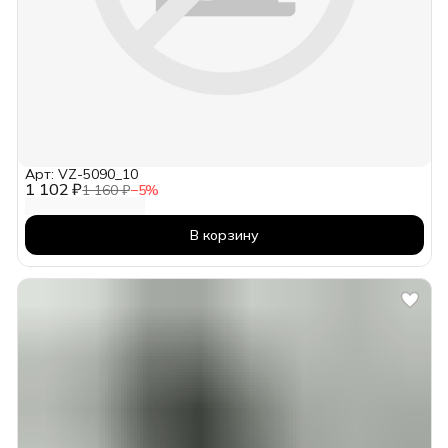
Арт: VZ-5090_10
1 102 ₽
1 160 ₽
−
5
%
В корзину