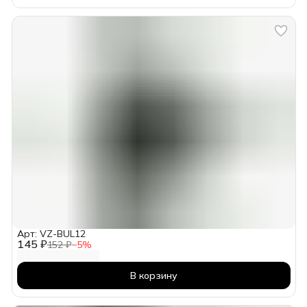
Арт: VZ-BUL12
145 ₽
152 ₽
−
5
%
В корзину