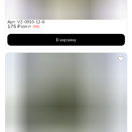
Арт: VZ-0910-12-6
175 ₽
184 ₽
−
5
%
В корзину