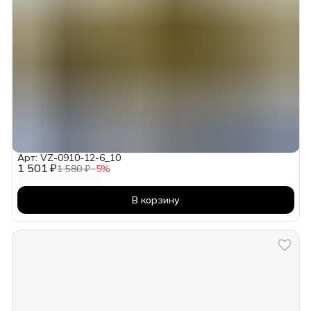
Арт: VZ-0910-12-6_10
1 501 ₽
1 580 ₽
−
5
%
В корзину