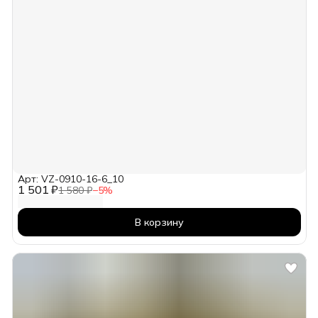
Арт: VZ-0910-16-6_10
1 501 ₽
1 580 ₽
−
5
%
В корзину