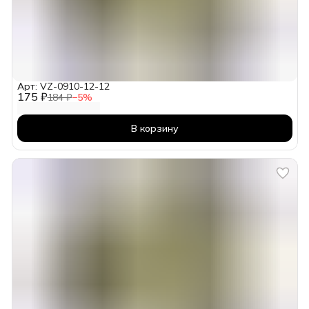
Арт: VZ-0910-12-12
175 ₽
184 ₽
−
5
%
В корзину