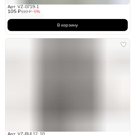
Арт: VZ-0719-1
105 ₽
110 ₽
−
5
%
В корзину
Арт: VZ-BUL12_10