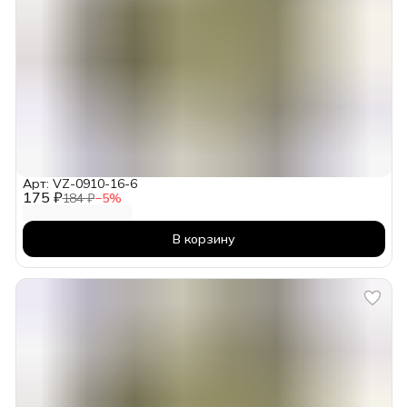
Арт: VZ-0910-16-6
175 ₽
184 ₽
−
5
%
В корзину