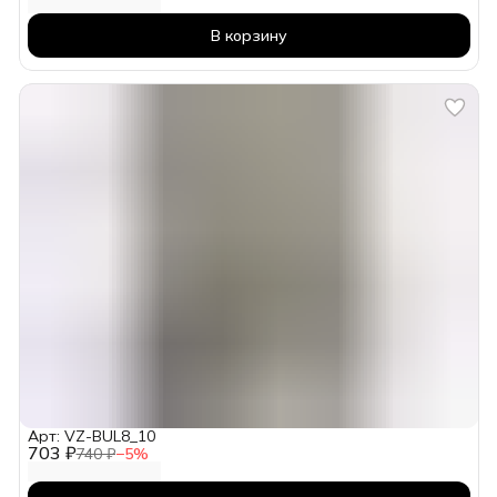
В корзину
Арт: VZ-BUL8_10
703 ₽
740 ₽
−
5
%