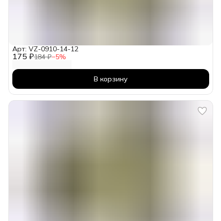
Арт: VZ-0910-14-12
175 ₽
184 ₽
−
5
%
В корзину