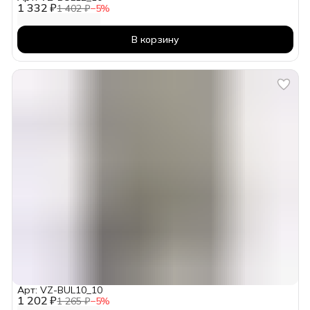
1 332 ₽
1 402 ₽
−
5
%
В корзину
Арт: VZ-BUL10_10
1 202 ₽
1 265 ₽
−
5
%