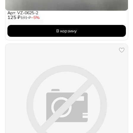
Арт: VZ-0625-2
125 ₽
131 ₽
−
5
%
В корзину