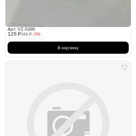
Арт: VZ-5090
125 ₽
131 ₽
−
5
%
В корзину