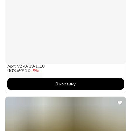
Арт: VZ-0719-1_10
903 ₽
950 ₽
−
5
%
В корзину