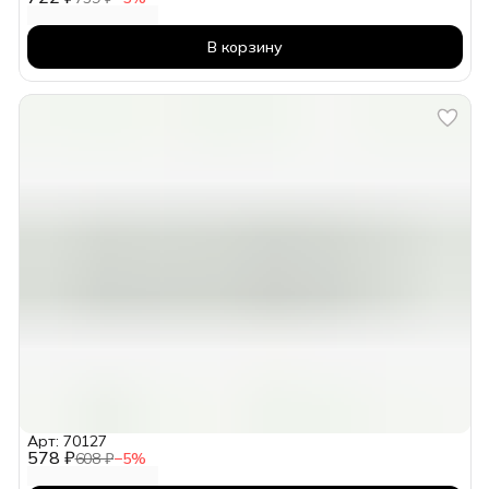
В корзину
Арт: 70127
578 ₽
608 ₽
−
5
%