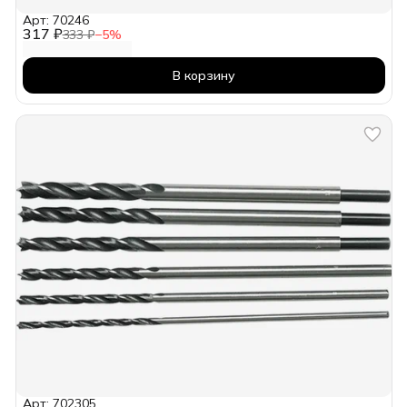
Арт: 70246
317 ₽
333 ₽
−
5
%
В корзину
Арт: 702305