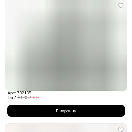
Арт: 702105
162 ₽
170 ₽
−
5
%
В корзину