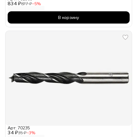
834 ₽
877 ₽
−
5
%
В корзину
Арт: 70235
34 ₽
35 ₽
−
3
%