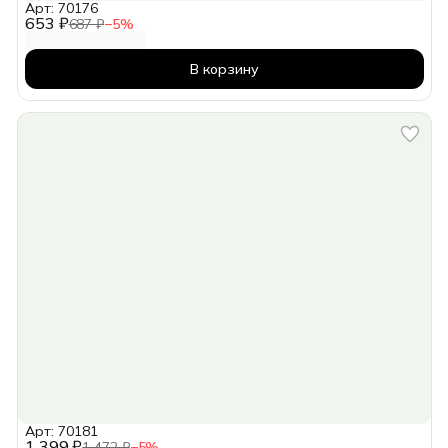
Арт: 70176
653 ₽
687 ₽
−
5
%
В корзину
Арт: 70181
1 399 ₽
1 472 ₽
−
5
%