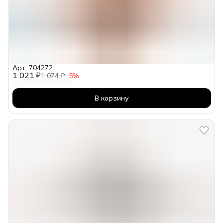
Арт: 704272
1 021 ₽
1 074 ₽
−
5
%
В корзину