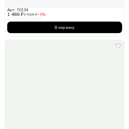
Арт: 70134
1 486 ₽
1 564 ₽
−
5
%
В корзину