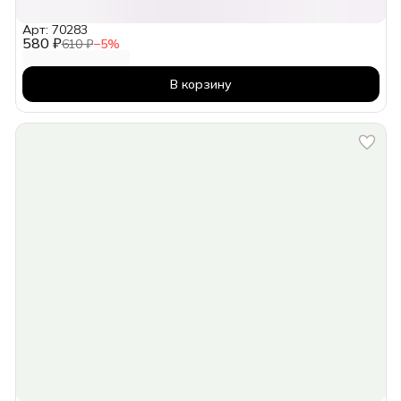
Арт: 70283
580 ₽
610 ₽
−
5
%
В корзину