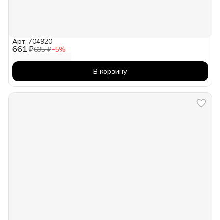
Арт: 704920
661 ₽
695 ₽
−
5
%
В корзину