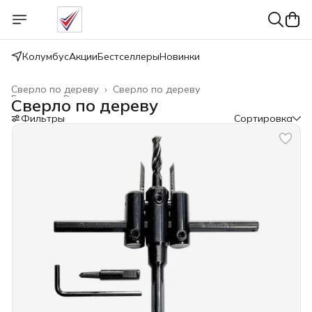
Колумбус
Акции
Бестселлеры
Новинки
Сверло по дереву
›
Сверло по дереву
Главная
›
Расходные материалы
›
Сверло по дереву
Фильтры
Сортировка