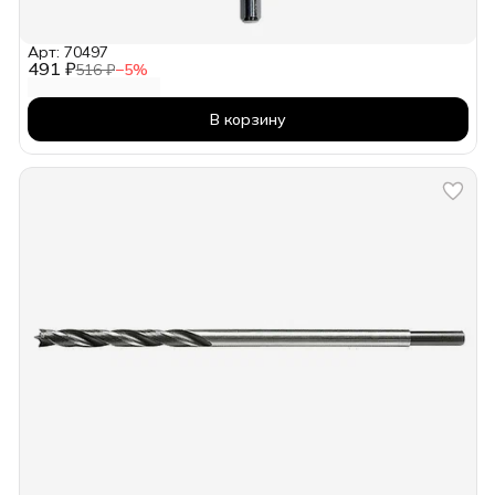
Арт: 70497
491 ₽
516 ₽
−
5
%
В корзину