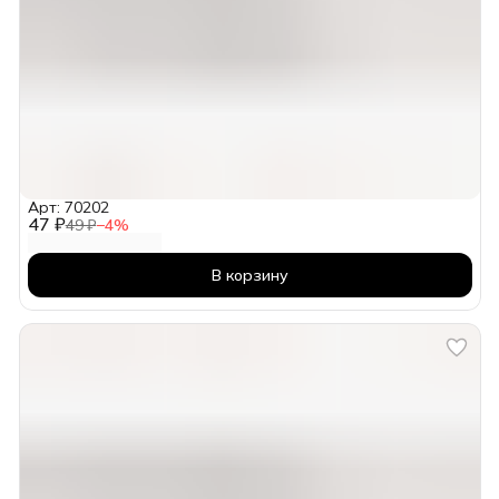
Арт: 70202
47 ₽
49 ₽
−
4
%
В корзину