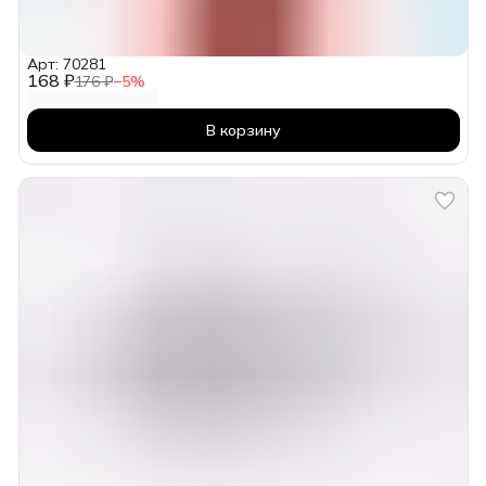
Арт: 70281
168 ₽
176 ₽
−
5
%
В корзину