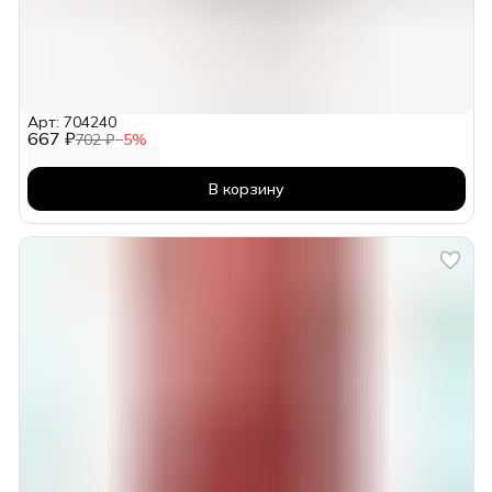
Арт: 704240
667 ₽
702 ₽
−
5
%
В корзину