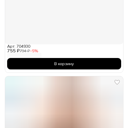
Арт: 704930
755 ₽
794 ₽
−
5
%
В корзину