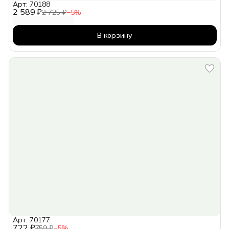
Арт: 70188
2 589 ₽
2 725 ₽
−
5
%
В корзину
Арт: 70177
722 ₽
759 ₽
−
5
%