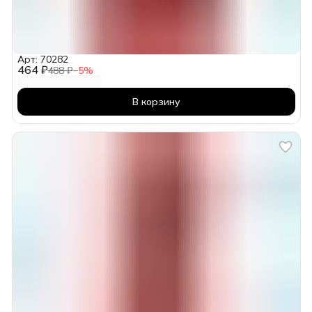
Арт: 70282
464 ₽
488 ₽
−
5
%
В корзину