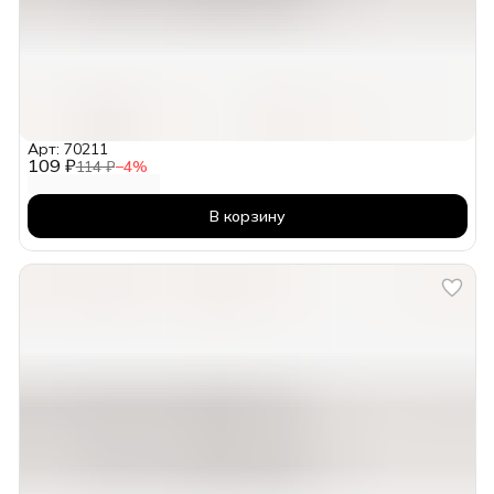
Арт: 70211
109 ₽
114 ₽
−
4
%
В корзину