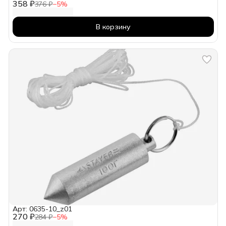
358 ₽
376 ₽
−
5
%
В корзину
Арт: 0635-10_z01
270 ₽
284 ₽
−
5
%