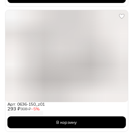
Арт: 0636-150_z01
293 ₽
308 ₽
−
5
%
В корзину