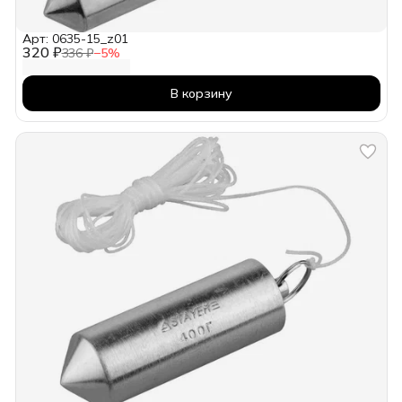
Арт: 0635-15_z01
320 ₽
336 ₽
−
5
%
В корзину